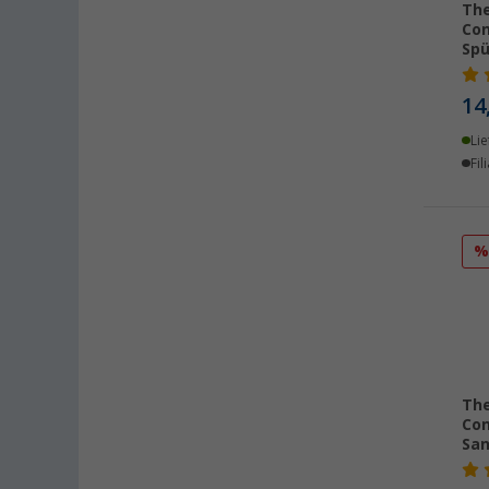
The
Göttingen (23)
Co
Spü
Gütersloh (22)
Hamburg (20)
14
Hannover (24)
Lie
Heide (24)
Fil
Heidelberg (22)
Heiligenhafen (18)
Heiligenzimmern (19)
Herten (23)
Hooksiel (23)
Isny im Allgäu (23)
Kaiserslautern (26)
Kerpen (23)
The
Kesselsdorf (23)
Co
San
Kiel (25)
Klagenfurt (19)