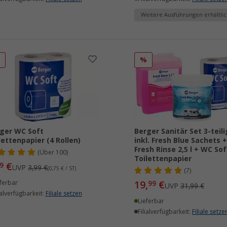
Weitere Ausführungen erhältlic
%
%
ger WC Soft
Berger Sanitär Set 3-teili
lettenpapier (4 Rollen)
inkl. Fresh Blue Sachets +
Fresh Rinse 2,5 l + WC Sof
(
Über
100)
Toilettenpapier
€
9
UVP
3,99 €
(0,75 € / ST)
(7)
19,
€
ferbar
99
UVP
31,99 €
ialverfügbarkeit:
Filiale setzen
Lieferbar
Filialverfügbarkeit:
Filiale setze