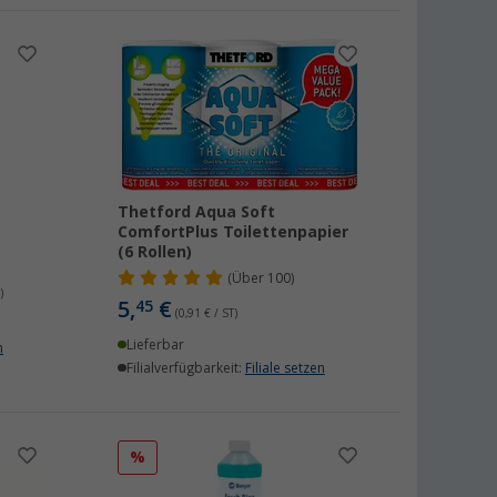
Thetford Aqua Soft
ComfortPlus Toilettenpapier
(6 Rollen)
(
Über
100)
)
5,
€
45
(0,91 € / ST)
Lieferbar
n
Filialverfügbarkeit:
Filiale setzen
%