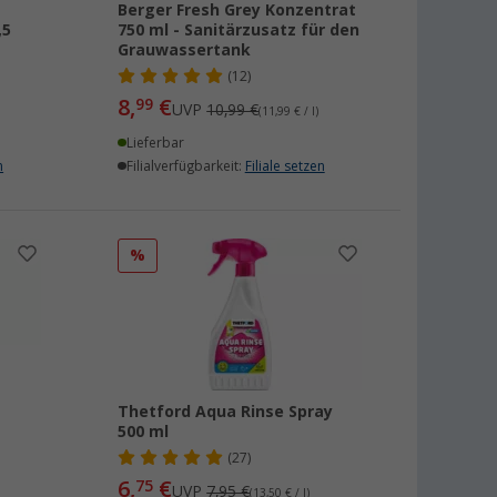
Berger Fresh Grey Konzentrat
,5
750 ml - Sanitärzusatz für den
Grauwassertank
(12)
8,
€
99
UVP
10,99 €
(11,99 € / l)
Lieferbar
n
Filialverfügbarkeit:
Filiale setzen
%
Thetford Aqua Rinse Spray
500 ml
(27)
6,
€
75
UVP
7,95 €
(13,50 € / l)