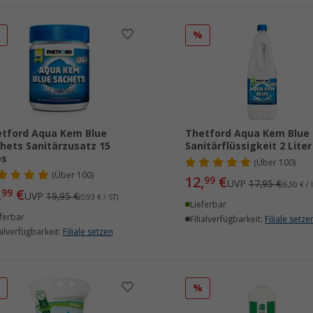
%
%
tford Aqua Kem Blue
Thetford Aqua Kem Blue
hets Sanitärzusatz 15
Sanitärflüssigkeit 2 Liter
bs
(
Über
100)
(
Über
100)
12,
€
99
UVP
17,95 €
(6,50 € / l
,
€
99
UVP
19,95 €
(0,93 € / ST)
Lieferbar
ferbar
Filialverfügbarkeit:
Filiale setze
ialverfügbarkeit:
Filiale setzen
%
%