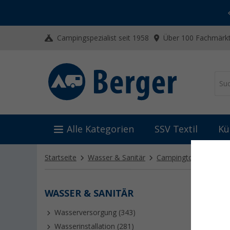
-20% auf Kleidung und Schuhe
Mit dem Aktionscode
20SSV
Campingspezialist seit 1958
Über 100 Fachmärkt
Alle Kategorien
SSV Textil
Kü
Startseite
Wasser & Sanitär
Campingtoiletten
S
WASSER & SANITÄR
SANI
Wasserversorgung (343)
Ob Abwas
dafür, da
Wasserinstallation (281)