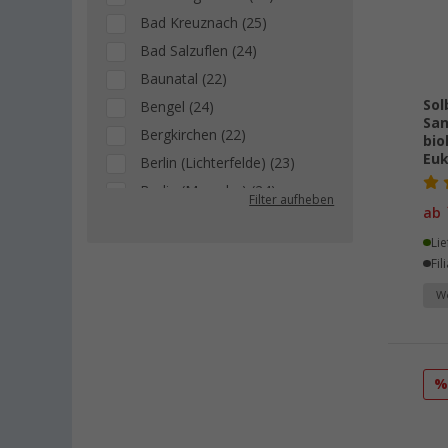
Bad Kreuznach (25)
Bad Salzuflen (24)
Baunatal (22)
Sol
Bengel (24)
San
Bergkirchen (22)
bio
Euk
Berlin (Lichterfelde) (23)
Berlin (Marzahn) (24)
Filter aufheben
ab
Berlin (Tegel) (28)
Lie
Bielefeld (24)
Fil
Bindlach (9)
We
Bischofsheim (24)
Bocholt (25)
Bordeaux (FR) (18)
Braunschweig (22)
Buchholz (25)
Chartres (FR) (11)