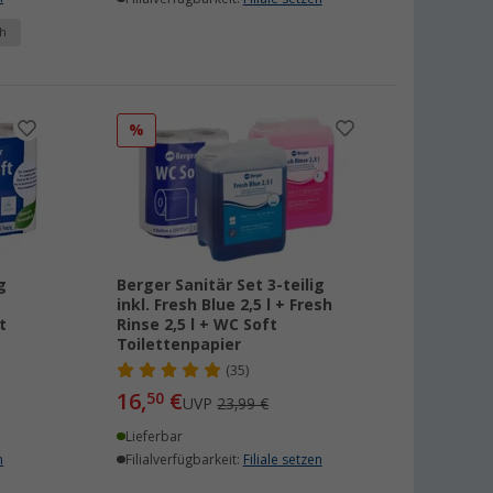
h
%
g
Berger Sanitär Set 3-teilig
inkl. Fresh Blue 2,5 l + Fresh
t
Rinse 2,5 l + WC Soft
Toilettenpapier
(35)
16,
€
50
UVP
23,99 €
Lieferbar
n
Filialverfügbarkeit:
Filiale setzen