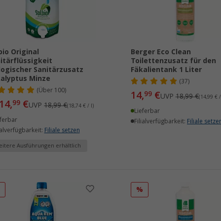
bio Original
Berger Eco Clean
itärflüssigkeit
Toilettenzusatz für den
logischer Sanitärzusatz
Fäkalientank 1 Liter
alyptus Minze
(37)
(
Über
100)
14,
€
99
UVP
18,99 €
(14,99 € /
14,
€
99
UVP
18,99 €
(18,74 € / l)
Lieferbar
ferbar
Filialverfügbarkeit:
Filiale setze
ialverfügbarkeit:
Filiale setzen
itere Ausführungen erhältlich
%
%