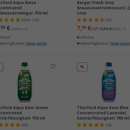
tford Aqua Rinse
Berger Fresh Grey
ncentrated
Grauwassertankzusatz 2
lwasserreiniger 750 ml
Liter
(
Über
100)
(30)
,
€
7,
€
95
99
UVP
9,99 €
(19,93 € / l)
(3,20 € / l)
ferbar
Lieferbar
ialverfügbarkeit:
Filiale setzen
Filialverfügbarkeit:
Filiale setze
%
%
tford Aqua Kem Green
Thetford Aqua Kem Blue
ncentrated
Concentrated Lavendel
itärflüssigkeit 750 ml
Sanitärflüssigkeit 780 ml
(60)
(56)