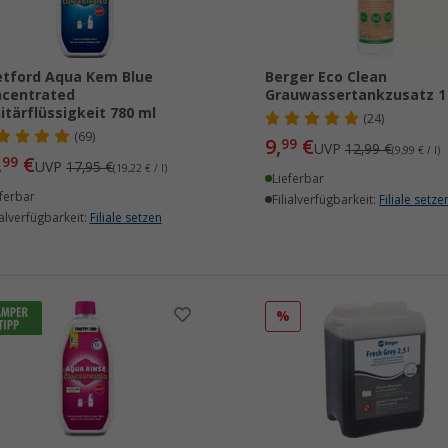
tford Aqua Kem Blue
Berger Eco Clean
ncentrated
Grauwassertankzusatz 1 
itärflüssigkeit 780 ml
(24)
(69)
9,
€
99
UVP
12,99 €
(9,99 € / l)
,
€
99
UVP
17,95 €
(19,22 € / l)
Lieferbar
ferbar
Filialverfügbarkeit:
Filiale setze
ialverfügbarkeit:
Filiale setzen
%