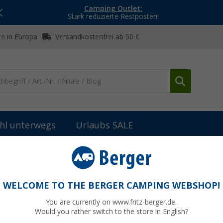
Camping Outlet:
Stark reduzierte Restposten!
e in Europa
Versandkostenfrei ab 50 €
hl unterwegs
Urlaubs SALE
anitärzusätze & -flüssigkeiten
(44)
WELCOME TO THE BERGER CAMPING WEBSHOP!
TÄRZUSÄTZE & -FLÜSSIGKEITEN
You are currently on www.fritz-berger.de.
sertank-Reiniger, Bio-Zusatz oder Chemietoiletten-Flüssigkeit – uns
Would you rather switch to the store in English?
ss der Tankinhalt leicht abfließt - sauber, einfach, stressfrei. Setze