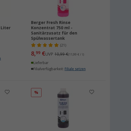
Berger Fresh Rinse
Liter
Konzentrat 750 ml -
Sanitärzusatz für den
Spülwassertank
(21)
8,
€
99
UVP
10,99 €
(11,99 € / l)
n
Lieferbar
Filialverfügbarkeit:
Filiale setzen
%