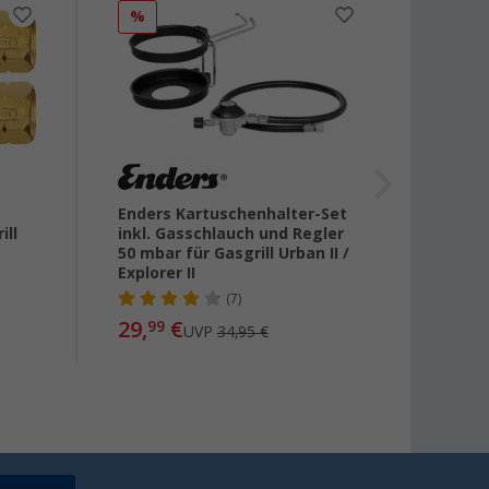
%
Enders Kartuschenhalter-Set
Cadac
ill
inkl. Gasschlauch und Regler
Regle
50 mbar für Gasgrill Urban II /
Explorer II
22,
99
(7)
29,
€
99
UVP
34,95 €