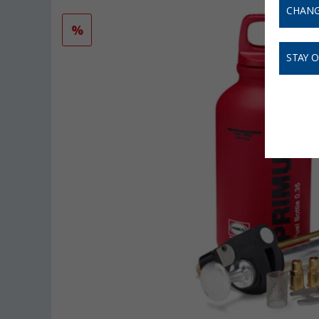
CHANG
%
STAY 