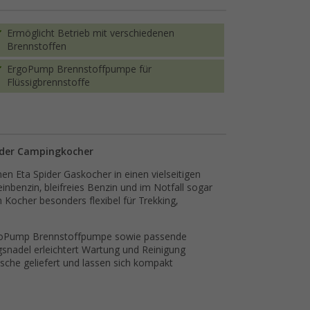
Ermöglicht Betrieb mit verschiedenen
Brennstoffen
ErgoPump Brennstoffpumpe für
Flüssigbrennstoffe
pider Campingkocher
en Eta Spider Gaskocher in einen vielseitigen
nbenzin, bleifreies Benzin und im Notfall sogar
Kocher besonders flexibel für Trekking,
ErgoPump Brennstoffpumpe sowie passende
ngsnadel erleichtert Wartung und Reinigung
asche geliefert und lassen sich kompakt