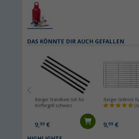
DAS KÖNNTE DIR AUCH GEFALLEN
Berger Standbein Set für
Berger Grillrost fü
Koffergrill schwarz
(3)
9,
€
9,
€
99
99
HIGHLIGHTS