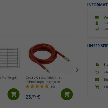
INFORMAT
Ve
EU
Di
UNSER SER
Si
Ko
r Koffergrill
Cadac Gasschlauch mit
Cadac Soft Soak B
Bi
Schnellkupplung 5,0 m
Keramik-, Chrom-, Gusseisen-
und emaillierten O
Cl
(10)
(5)
12 cm
23,
€
9,
€
95
95