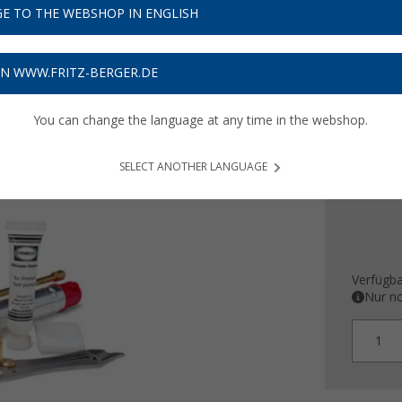
E TO THE WEBSHOP IN ENGLISH
UVP
89,99
65,
3
ON WWW.FRITZ-BERGER.DE
Preise inkl
You can change the language at any time in the webshop.
Bis zu 
SELECT ANOTHER LANGUAGE
Verfügba
Nur no
1