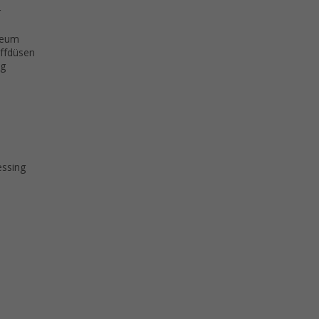
r
oleum
ffdüsen
ng
essing