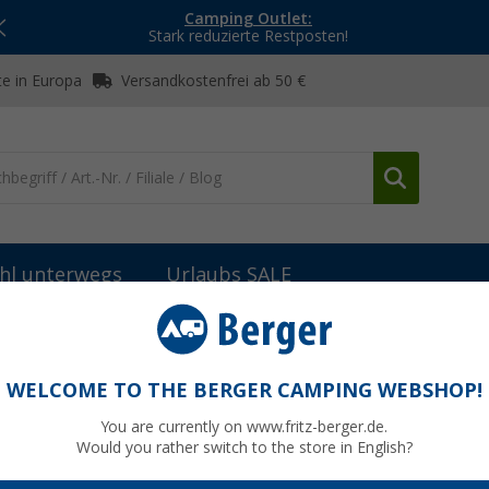
Camping Outlet:
Stark reduzierte Restposten!
e in Europa
Versandkostenfrei ab 50 €
hl unterwegs
Urlaubs SALE
Grills & Kocher
Sonstiges Grillzubehör
Primus Spider Multifuel K
WELCOME TO THE BERGER CAMPING WEBSHOP!
Umrüstset 1500 W 4 teilig inklusive
You are currently on www.fritz-berger.de.
Would you rather switch to the store in English?