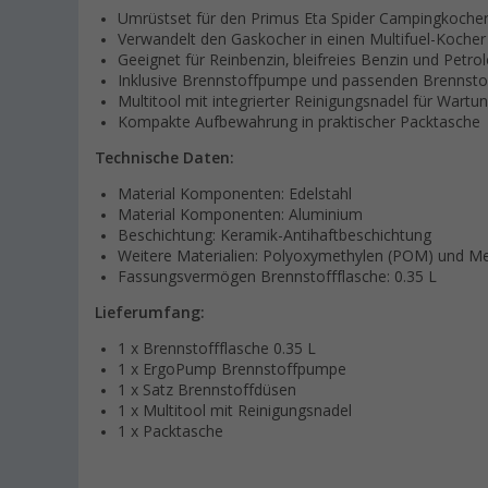
Umrüstset für den Primus Eta Spider Campingkoche
Verwandelt den Gaskocher in einen Multifuel-Kocher
Geeignet für Reinbenzin, bleifreies Benzin und Petr
Inklusive Brennstoffpumpe und passenden Brennsto
Multitool mit integrierter Reinigungsnadel für Wartu
Kompakte Aufbewahrung in praktischer Packtasche
Technische Daten:
Material Komponenten: Edelstahl
Material Komponenten: Aluminium
Beschichtung: Keramik-Antihaftbeschichtung
Weitere Materialien: Polyoxymethylen (POM) und M
Fassungsvermögen Brennstoffflasche: 0.35 L
Lieferumfang:
1 x Brennstoffflasche 0.35 L
1 x ErgoPump Brennstoffpumpe
1 x Satz Brennstoffdüsen
1 x Multitool mit Reinigungsnadel
1 x Packtasche