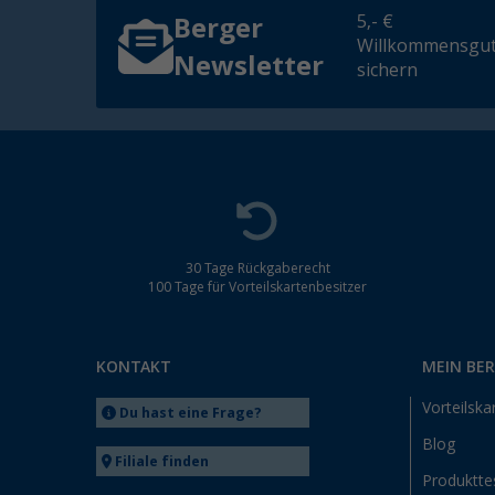
5,- €
Berger
Willkommensgut
Newsletter
sichern
30 Tage Rückgaberecht
100 Tage für Vorteilskartenbesitzer
KONTAKT
MEIN BE
Vorteilska
Du hast eine Frage?
Blog
Filiale finden
Produktte