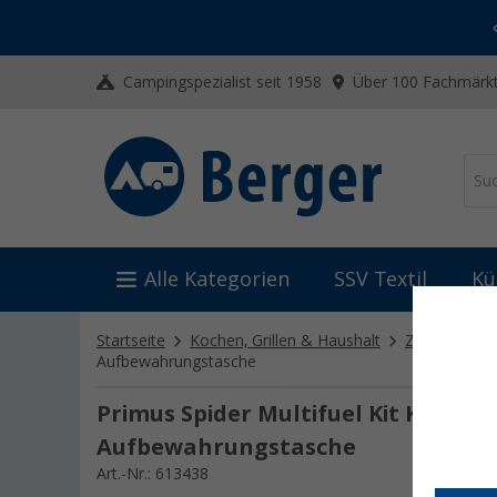
-20% auf Kleidung und Schuhe
Mit dem Aktionscode
20SSV
Campingspezialist seit 1958
Über 100 Fachmärkt
Alle Kategorien
SSV Textil
Kü
Startseite
Kochen, Grillen & Haushalt
Zubehör für 
Aufbewahrungstasche
Primus Spider Multifuel Kit Kocher-
Aufbewahrungstasche
Art.-Nr.: 613438