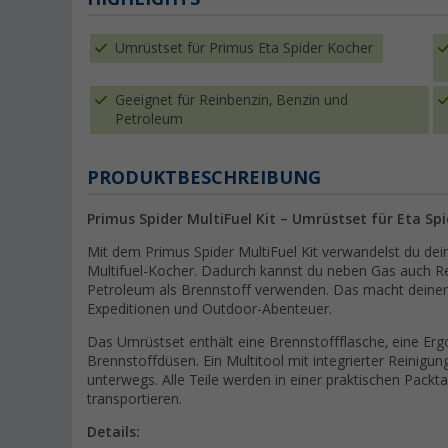
Umrüstset für Primus Eta Spider Kocher
Geeignet für Reinbenzin, Benzin und
Petroleum
PRODUKTBESCHREIBUNG
Primus Spider MultiFuel Kit – Umrüstset für Eta S
Mit dem Primus Spider MultiFuel Kit verwandelst du dein
Multifuel-Kocher. Dadurch kannst du neben Gas auch Rei
Petroleum als Brennstoff verwenden. Das macht deinen 
Expeditionen und Outdoor-Abenteuer.
Das Umrüstset enthält eine Brennstoffflasche, eine 
Brennstoffdüsen. Ein Multitool mit integrierter Reinigu
unterwegs. Alle Teile werden in einer praktischen Packt
transportieren.
Details: