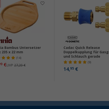
ia Bambus Untersetzer
Cadac Quick Release
x 235 x 22 mm
Doppelkupplung für Gasgr
und Schlauch gerade
(14)
(9)
€
99
UVP
27,20 €
14,
€
95