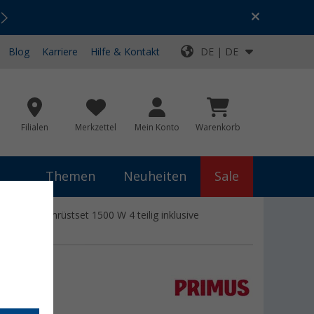
Urlaubs-SALE:
Top-Deals für dein Abenteuer!
Blog
Karriere
Hilfe & Kontakt
DE | DE
Filialen
Merkzettel
Mein Konto
Warenkorb
Themen
Neuheiten
Sale
it Kocher-Umrüstset 1500 W 4 teilig inklusive