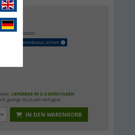
 €
€
0
. MwSt.,
versandkostenfrei
5% Vorteilskartenbonus sichern
rkeit:
LIEFERBAR IN 2-4 WERKTAGEN
ch geringe Stückzahl verfügbar
IN DEN WARENKORB