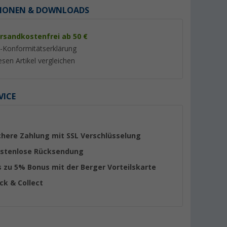
IONEN & DOWNLOADS
rsandkostenfrei ab 50 €
-Konformitätserklärung
esen Artikel vergleichen
VICE
%
%
chere Zahlung mit SSL Verschlüsselung
stenlose Rücksendung
ürste für
Enders Transporttasche für
Cadac Kaffeekanne
s zu 5% Bonus mit der Berger Vorteilskarte
Enders Gasgrill Explorer
aus Edelstahl 13,7 
berflächen
ick & Collect
(Über 100)
(8)
23,
€
7,
€
99
99
UVP 29,90 €
UVP 9,95 €