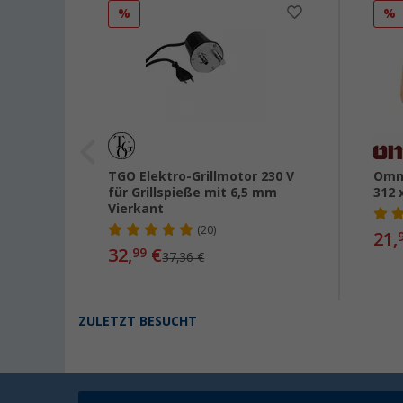
%
%
 Chef
TGO Elektro-Grillmotor 230 V
Omn
für Grillspieße mit 6,5 mm
312 
Vierkant
(20)
21,
32,
€
99
37,36 €
ZULETZT BESUCHT