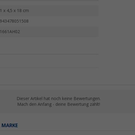
1 x 4,5 x 18 cm
943478051508
1661AH02
Dieser Artikel hat noch keine Bewertungen.
Mach den Anfang - deine Bewertung zählt!
R MARKE