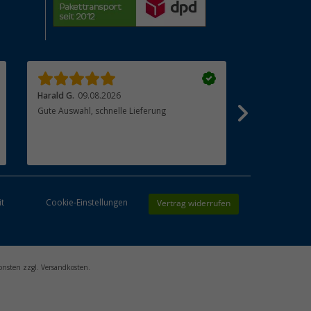
Harald G.
09.08.2026
Jörg H.
08.08
Gute Auswahl, schnelle Lieferung
All
Vertrag widerrufen
it
Cookie-Einstellungen
onsten zzgl. Versandkosten.