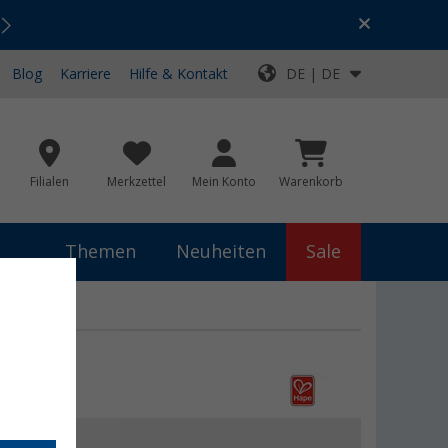
Urlaubs-SALE:
Top-Deals für dein Abenteuer!
Blog
Karriere
Hilfe & Kontakt
DE | DE
Filialen
Merkzettel
Mein Konto
Warenkorb
Themen
Neuheiten
Sale