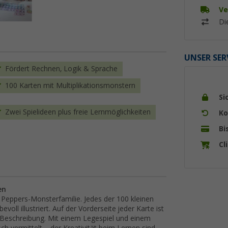
Ve
Di
UNSER SER
Fördert Rechnen, Logik & Sprache
100 Karten mit Multiplikationsmonstern
Si
Zwei Spielideen plus freie Lernmöglichkeiten
Ko
Bi
Cl
en
n Peppers-Monsterfamilie. Jedes der 100 kleinen
voll illustriert. Auf der Vorderseite jeder Karte ist
e Beschreibung. Mit einem Legespiel und einem