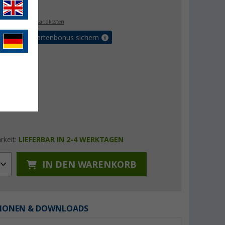
€
. MwSt.,
zzgl. Versandkosten
5% Vorteilskartenbonus sichern
rkeit:
LIEFERBAR IN 2-4 WERKTAGEN
IN DEN WARENKORB
IONEN & DOWNLOADS