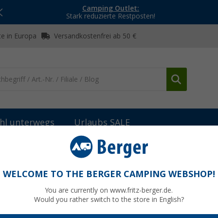
Camping Outlet:
Stark reduzierte Restposten!
e in Europa
Versandkostenfrei ab 50 €
hl unterwegs
Urlaubs SALE
o Kartenspiel
WELCOME TO THE BERGER CAMPING WEBSHOP!
You are currently on www.fritz-berger.de.
Would you rather switch to the store in English?