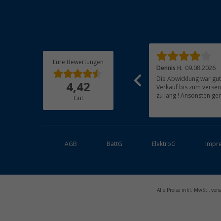
Eure Bewertungen
Cristiane S.
08.08.2026
Dennis H.
09.08.2026
Sehr schöner Teppich,alles gut gelaufen
Die Abwicklung war gut
4,42
Verkauf bis zum verse
zu lang ! Ansonsten ge
Gut
AGB
BattG
ElektroG
Impr
Alle Preise inkl. MwSt., v