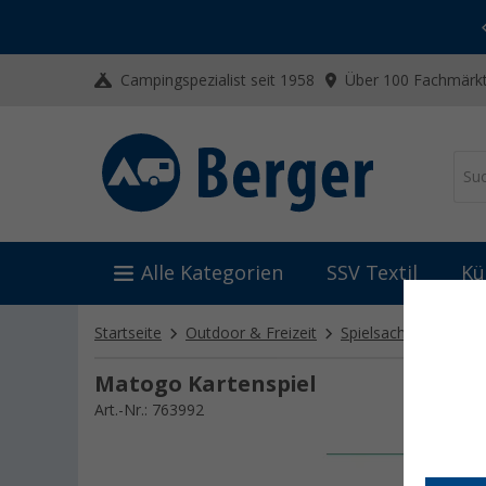
-20% auf Kleidung und Schuhe
Mit dem Aktionscode
20SSV
Campingspezialist seit 1958
Über 100 Fachmärkt
Alle Kategorien
SSV Textil
Kü
Startseite
Outdoor & Freizeit
Spielsachen
Matog
Matogo Kartenspiel
Art.-Nr.: 763992