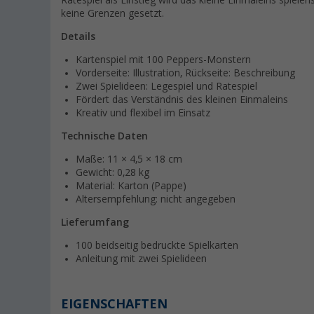
Ratespiel als Einstieg wird das kleine Einmaleins spieler
keine Grenzen gesetzt.
Details
Kartenspiel mit 100 Peppers-Monstern
Vorderseite: Illustration, Rückseite: Beschreibung
Zwei Spielideen: Legespiel und Ratespiel
Fördert das Verständnis des kleinen Einmaleins
Kreativ und flexibel im Einsatz
Technische Daten
Maße: 11 × 4,5 × 18 cm
Gewicht: 0,28 kg
Material: Karton (Pappe)
Altersempfehlung: nicht angegeben
Lieferumfang
100 beidseitig bedruckte Spielkarten
Anleitung mit zwei Spielideen
EIGENSCHAFTEN