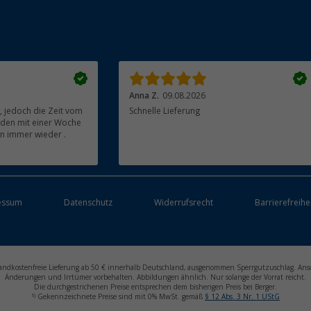
Anna Z.
09.08.2026
, jedoch die Zeit vom
Schnelle Lieferung
nden mit einer Woche
rn immer wieder .
essum
Datenschutz
Widerrufsrecht
Barrierefreihe
ersandkostenfreie Lieferung ab 50 € innerhalb Deutschland, ausgenommen Sperrgutzuschlag. Ans
Änderungen und Irrtümer vorbehalten. Abbildungen ähnlich. Nur solange der Vorrat reicht.
Die durchgestrichenen Preise entsprechen dem bisherigen Preis bei Berger.
1)
Gekennzeichnete Preise sind mit 0% MwSt. gemäß
§ 12 Abs. 3 Nr. 1 UStG