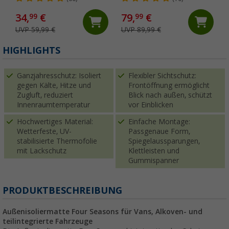
34,
€
79,
€
99
99
UVP 59,99 €
UVP 89,99 €
HIGHLIGHTS
Ganzjahresschutz: Isoliert
Flexibler Sichtschutz:
gegen Kälte, Hitze und
Frontöffnung ermöglicht
Zugluft, reduziert
Blick nach außen, schützt
Innenraumtemperatur
vor Einblicken
Hochwertiges Material:
Einfache Montage:
Wetterfeste, UV-
Passgenaue Form,
stabilisierte Thermofolie
Spiegelaussparungen,
mit Lackschutz
Klettleisten und
Gummispanner
PRODUKTBESCHREIBUNG
Außenisoliermatte Four Seasons für Vans, Alkoven- und
teilintegrierte Fahrzeuge