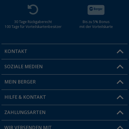
30 Tage Rückgaberecht
Bis zu 5% Bonus
100 Tage für Vorteilskartenbesitzer
mit der Vorteilskarte
KONTAKT
SOZIALE MEDIEN
Du hast eine Frage?
MEIN BERGER
Filiale finden
HILFE & KONTAKT
Vorteilskarte
Blog
ZAHLUNGSARTEN
FAQ & Kontakt
Produkttester
Versandinformationen
WIR VERSENDEN MIT