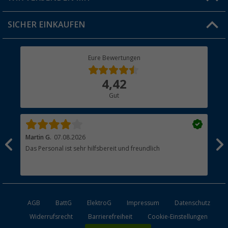
Jobs & Karriere
Click & Collect
SICHER EINKAUFEN
Geschenkgutschein
Rücksendung
Berger Bewusst
Eure Bewertungen
Bestellstatus
Über uns
4,42
Hauptkatalog
Gut
Händler werden
Martin G.
07.08.2026
Jue
Das Personal ist sehr hilfsbereit und freundlich
Per
AGB
BattG
ElektroG
Impressum
Datenschutz
Widerrufsrecht
Barrierefreiheit
Cookie-Einstellungen