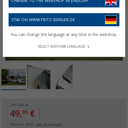
CHANGE TO THE WEBSHOP IN ENGLISH
STAY ON WWW.FRITZ-BERGER.DE
You can change the language at any time in the webshop.
SELECT ANOTHER LANGUAGE
UVP
135,- €
49,
€
99
Preise inkl. MwSt.,
zzgl. Versandkosten