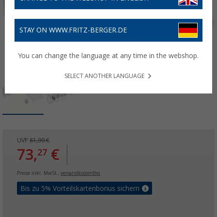
STAY ON WWW.FRITZ-BERGER.DE
You can change the language at any time in the webshop.
SELECT ANOTHER LANGUAGE
UVP
81,99 €
73,
€
27
Preise inkl. MwSt.,
versandkostenfrei
Bis zu 5% Vorteilskartenbonus sichern