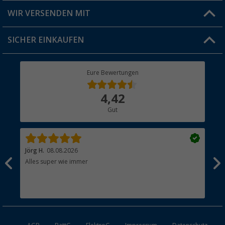
Produkttester
Versandinformationen
WIR VERSENDEN MIT
Jobs & Karriere
Click & Collect
SICHER EINKAUFEN
Geschenkgutschein
Rücksendung
Berger Bewusst
Eure Bewertungen
Bestellstatus
Über uns
4,42
Hauptkatalog
Gut
Händler werden
Jörg H.
08.08.2026
Kla
Alles super wie immer
Ein
und
Lei
Max
unk