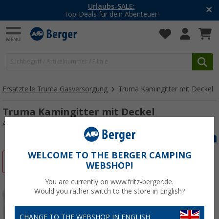
Urlaubs-SALE:
Top-Deals für dein Abenteuer!
Ersatzteile Truma Gasversorgung
Truma Kamingitter mit Deckel
Truma Kamingitter mit Deckel
Art.-Nr.: 200002CT
WELCOME TO THE BERGER CAMPING
%
WEBSHOP!
You are currently on www.fritz-berger.de.
Would you rather switch to the store in English?
CHANGE TO THE WEBSHOP IN ENGLISH