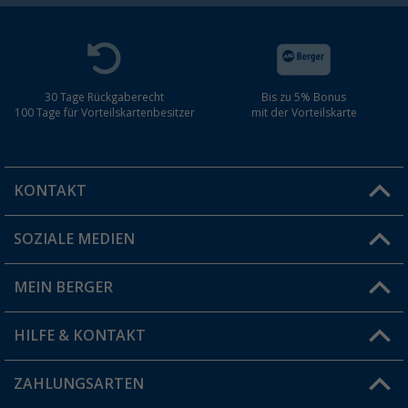
30 Tage Rückgaberecht
Bis zu 5% Bonus
100 Tage für Vorteilskartenbesitzer
mit der Vorteilskarte
KONTAKT
SOZIALE MEDIEN
Du hast eine Frage?
MEIN BERGER
Filiale finden
HILFE & KONTAKT
Vorteilskarte
Blog
ZAHLUNGSARTEN
FAQ & Kontakt