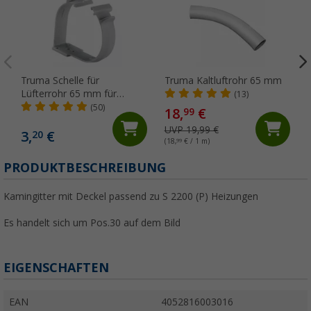
Truma Schelle für
Truma Kaltluftrohr 65 mm
Lüfterrohr 65 mm für
(13)
Truma Kaltluftrohre
(50)
18,
€
99
UVP 19,99 €
3,
€
20
(18,
99
€ / 1 m)
PRODUKTBESCHREIBUNG
Kamingitter mit Deckel passend zu S 2200 (P) Heizungen
Es handelt sich um Pos.30 auf dem Bild
EIGENSCHAFTEN
EAN
4052816003016