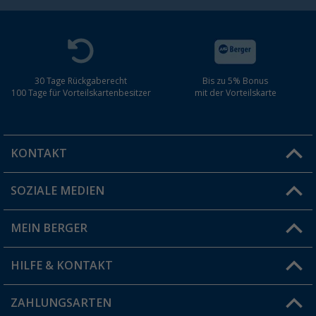
30 Tage Rückgaberecht
Bis zu 5% Bonus
100 Tage für Vorteilskartenbesitzer
mit der Vorteilskarte
KONTAKT
SOZIALE MEDIEN
Du hast eine Frage?
MEIN BERGER
Filiale finden
HILFE & KONTAKT
Vorteilskarte
Blog
ZAHLUNGSARTEN
FAQ & Kontakt