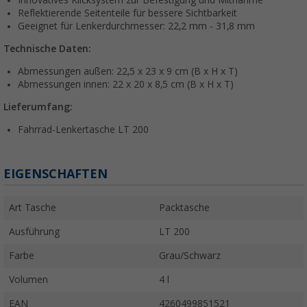
Innovatives Klicksystem zur Befestigung und Mitnahme
Reflektierende Seitenteile für bessere Sichtbarkeit
Geeignet für Lenkerdurchmesser: 22,2 mm - 31,8 mm
Technische Daten:
Abmessungen außen: 22,5 x 23 x 9 cm (B x H x T)
Abmessungen innen: 22 x 20 x 8,5 cm (B x H x T)
Lieferumfang:
Fahrrad-Lenkertasche LT 200
EIGENSCHAFTEN
Art Tasche
Packtasche
Ausführung
LT 200
Farbe
Grau/Schwarz
Volumen
4 l
EAN
4260499851521