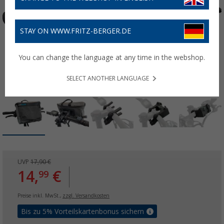
STAY ON WWW.FRITZ-BERGER.DE
You can change the language at any time in the webshop.
SELECT ANOTHER LANGUAGE
UVP
17,90 €
14,
€
99
Preise inkl. MwSt.,
zzgl. Versandkosten
Bis zu 5% Vorteilskartenbonus sichern