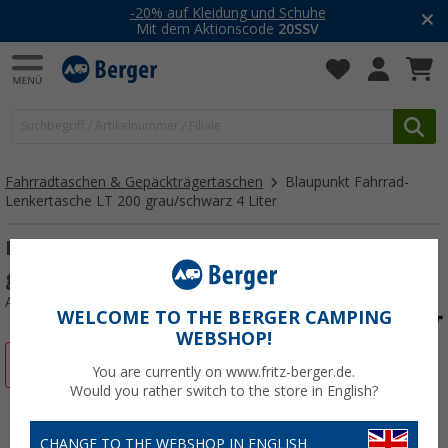
-20% auf Kleidung und Schuhe
Mit dem Aktionscode
20SSV
Fahrradtaschen & Gepäckträgertaschen
Blaupunkt Fahrrad-
Lenkertasche LT 200 grau/schwarz 4 Liter
Blaupunkt Fahrrad-Lenkertasche LT 200
grau/schwarz 4 Liter
Art.-Nr.: 497626
WELCOME TO THE BERGER CAMPING
WEBSHOP!
%
You are currently on www.fritz-berger.de.
Would you rather switch to the store in English?
CHANGE TO THE WEBSHOP IN ENGLISH