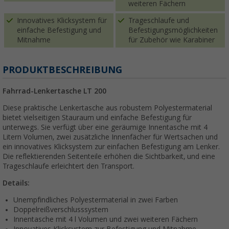
weiteren Fächern
Innovatives Klicksystem für
Trageschlaufe und
einfache Befestigung und
Befestigungsmöglichkeiten
Mitnahme
für Zubehör wie Karabiner
PRODUKTBESCHREIBUNG
Fahrrad-Lenkertasche LT 200
Diese praktische Lenkertasche aus robustem Polyestermaterial
bietet vielseitigen Stauraum und einfache Befestigung für
unterwegs. Sie verfügt über eine geräumige Innentasche mit 4
Litern Volumen, zwei zusätzliche Innenfächer für Wertsachen und
ein innovatives Klicksystem zur einfachen Befestigung am Lenker.
Die reflektierenden Seitenteile erhöhen die Sichtbarkeit, und eine
Trageschlaufe erleichtert den Transport.
Details:
Unempfindliches Polyestermaterial in zwei Farben
Doppelreißverschlusssystem
Innentasche mit 4 l Volumen und zwei weiteren Fächern