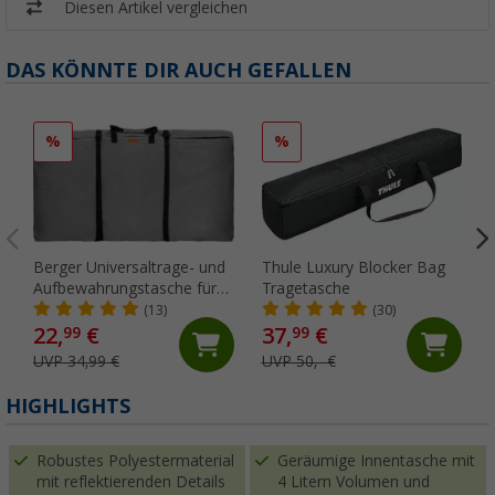
Diesen Artikel vergleichen
DAS KÖNNTE DIR AUCH GEFALLEN
%
%
Berger Universaltrage- und
Thule Luxury Blocker Bag
Aufbewahrungstasche für
Tragetasche
vier Stühle
(13)
(30)
22,
€
37,
€
99
99
UVP 34,99 €
UVP 50,- €
HIGHLIGHTS
Robustes Polyestermaterial
Geräumige Innentasche mit
mit reflektierenden Details
4 Litern Volumen und