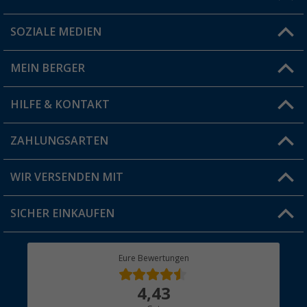
SOZIALE MEDIEN
Du hast eine Frage?
MEIN BERGER
Filiale finden
HILFE & KONTAKT
Vorteilskarte
Blog
ZAHLUNGSARTEN
FAQ & Kontakt
Produkttester
Versandinformationen
WIR VERSENDEN MIT
Jobs & Karriere
Click & Collect
SICHER EINKAUFEN
Geschenkgutschein
Rücksendung
Berger Bewusst
Eure Bewertungen
Bestellstatus
Über uns
4,43
Hauptkatalog