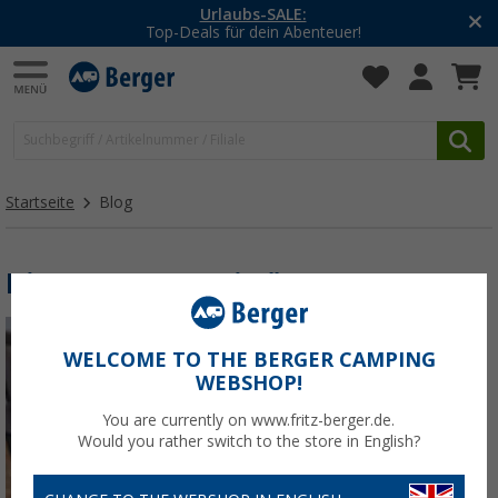
bs-SALE:
-20% auf Klei
 dein Abenteuer!
Mit dem Akti
Startseite
Blog
Die neuesten Beiträge
WELCOME TO THE BERGER CAMPING
WEBSHOP!
You are currently on www.fritz-berger.de.
Would you rather switch to the store in English?