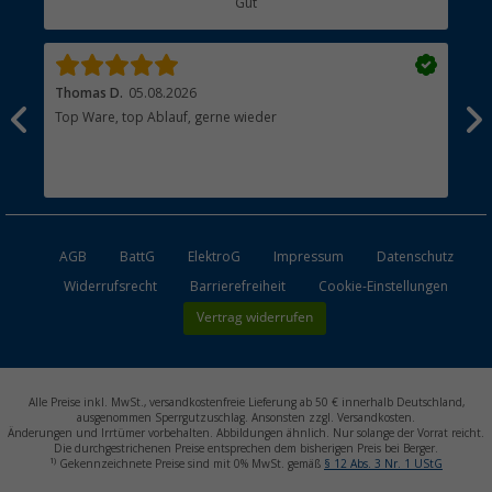
Gut
Händler werden
Thomas D.
05.08.2026
Kla
Top Ware, top Ablauf, gerne wieder
Wie
ein
AGB
BattG
ElektroG
Impressum
Datenschutz
Widerrufsrecht
Barrierefreiheit
Cookie-Einstellungen
Vertrag widerrufen
Alle Preise inkl. MwSt., versandkostenfreie Lieferung ab 50 € innerhalb Deutschland,
ausgenommen Sperrgutzuschlag. Ansonsten zzgl. Versandkosten.
Änderungen und Irrtümer vorbehalten. Abbildungen ähnlich. Nur solange der Vorrat reicht.
Die durchgestrichenen Preise entsprechen dem bisherigen Preis bei Berger.
1)
Gekennzeichnete Preise sind mit 0% MwSt. gemäß
§ 12 Abs. 3 Nr. 1 UStG