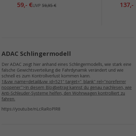
59,- €
137,-
UVP
59,95 €
ADAC Schlingermodell
Der ADAC zeigt hier anhand eines Schlingermodells, wie stark eine
falsche Gewichtsverteilung die Fahrdynamik verändert und wie
schnell es zum Kontrollverlust kommen kann.
1&vw_name=detail&vw_id=521" target="_blank" rel="noreferrer
noopener">In diesem Blogbeitrag kannst du genau nachlesen, wie
Anti-Schleuder-Systeme helfen, den Wohnwagen kontrolliert zu
fahren.
https://youtu.be/nLcRaRoPlR8