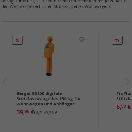
hochgekurbelt ist, also den Boden nicht mehr berührt. Jetzt hast du
den Wert der tatsächlichen Stützlast deines Wohnwagens.
%
%
Berger BS150 digitale
ProPlu
Stützlastwaage bis 150 kg für
Stützl
Wohnwagen und Anhänger
6,
€
99
39,
€
99
UVP
49,99 €