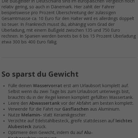
Die Bußgelder in Deutschland sind im europäischen Vergleich noch
relativ gering, so auch in Dänemark. Hier zahlt der Fahrer
beispielsweise pro Prozent Überschreitung der zulässigen
Gesamtmasse ca. 10 Euro für den Halter wird es allerdings doppelt
so teuer. In Frankreich musst du, abhängig vom Grad der
Überladung, mit einem Bußgeld zwischen 135 und 750 Euro
rechnen. In Spanien werden bereits bei 6 bis 15 Prozent Überladung
etwa 300 bis 400 Euro fällig.
So sparst du Gewicht
Fülle deinen
Wasservorrat
erst am Urlaubsort komplett auf.
Selbst wenn du zwei Tage bis zum Urlaubsort unterwegs bist,
brauchts du in der Regel keinen komplett gefüllten Wassertank.
Leere den
Abwassertank
vor der Abfahrt am besten komplett.
Verwende für die Fahrt nur
Gasflaschen
aus Aluminium.
Nutze
Melamin-
statt Keramikgeschirr.
Verzichte auf Edelstahlbesteck, greife stattdessen auf
leichtes
Alubesteck
zurück.
Optimiere dein Gewicht, indem du auf
Alu-