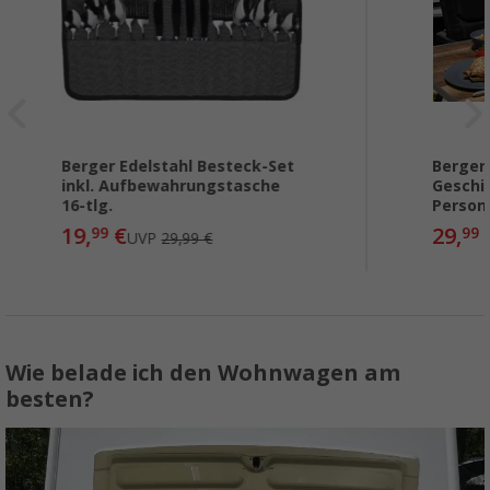
Berger Edelstahl Besteck-Set
Berger
inkl. Aufbewahrungstasche
Geschir
16-tlg.
Person
19,
€
29,
99
99
UVP
29,99 €
Wie belade ich den Wohnwagen am
besten?