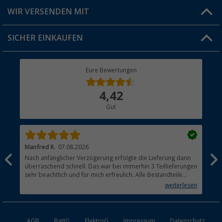
Produkttester
Versandinformationen
WIR VERSENDEN MIT
Jobs & Karriere
Click & Collect
SICHER EINKAUFEN
Geschenkgutschein
Rücksendung
Berger Bewusst
Eure Bewertungen
Bestellstatus
Über uns
4,42
Hauptkatalog
Gut
Händler werden
Manfred R.
07.08.2026
Han
Nach anfänglicher Verzögerung erfolgte die Lieferung dann
Sen
überraschend schnell. Das war bei immerhin 3 Teillieferungen
Lie
sehr beachtlich und für mich erfreulich. Alle Bestandteile
waren gut verpackt und in Ordnung. Das Gerät (Gasgrill)
weiterlesen
funktioniert bestens
AGB
BattG
ElektroG
Impressum
Datenschutz