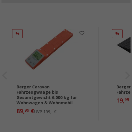
%
%
Berger Caravan
Berger
Fahrzeugwaage bis
Fahrz
Gesamtgewicht 6.000 kg für
19,
99
Wohnwagen & Wohnmobil
89,
€
99
UVP
159,- €