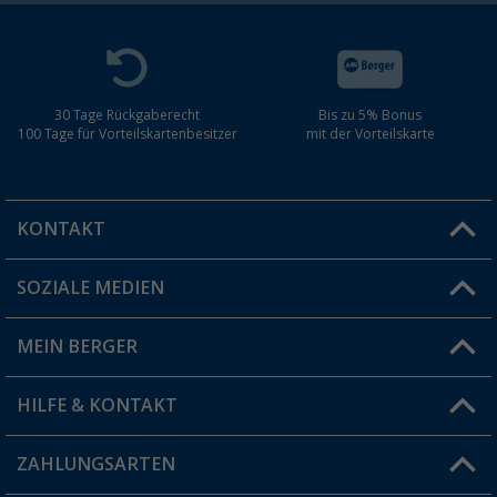
30 Tage Rückgaberecht
Bis zu 5% Bonus
100 Tage für Vorteilskartenbesitzer
mit der Vorteilskarte
KONTAKT
SOZIALE MEDIEN
Du hast eine Frage?
MEIN BERGER
Filiale finden
HILFE & KONTAKT
Vorteilskarte
Blog
ZAHLUNGSARTEN
FAQ & Kontakt