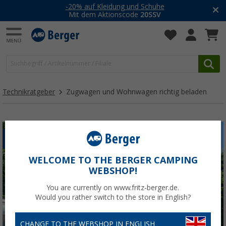
-20% auf Kleidung und Schuhe
Mit dem Aktionscode
20SSV
Technikratgeber
Zugwagen und Wohnwagen richtig beladen
SICHER REISEN
WOHNWAGEN
WELCOME TO THE BERGER CAMPING
WEBSHOP!
You are currently on www.fritz-berger.de.
Would you rather switch to the store in English?
CHANGE TO THE WEBSHOP IN ENGLISH