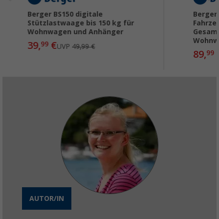
Berger BS150 digitale
Berger
Stützlastwaage bis 150 kg für
Fahrze
Wohnwagen und Anhänger
Gesamt
Wohnw
39,
€
99
UVP
49,99 €
89,
99
AUTOR/IN