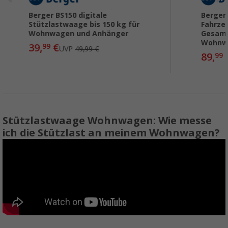
Berger BS150 digitale
Berger
Stützlastwaage bis 150 kg für
Fahrze
Wohnwagen und Anhänger
Gesamt
Wohnw
39,
€
99
UVP
49,99 €
89,
99
Stützlastwaage Wohnwagen: Wie messe
ich die Stützlast an meinem Wohnwagen?