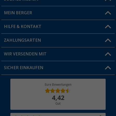
Du hast eine Frage?
MEIN BERGER
Filiale finden
HILFE & KONTAKT
Vorteilskarte
Blog
ZAHLUNGSARTEN
FAQ & Kontakt
Produkttester
Versandinformationen
WIR VERSENDEN MIT
Jobs & Karriere
Click & Collect
SICHER EINKAUFEN
Geschenkgutschein
Rücksendung
Berger Bewusst
Eure Bewertungen
Bestellstatus
Über uns
4,42
Hauptkatalog
Gut
Händler werden