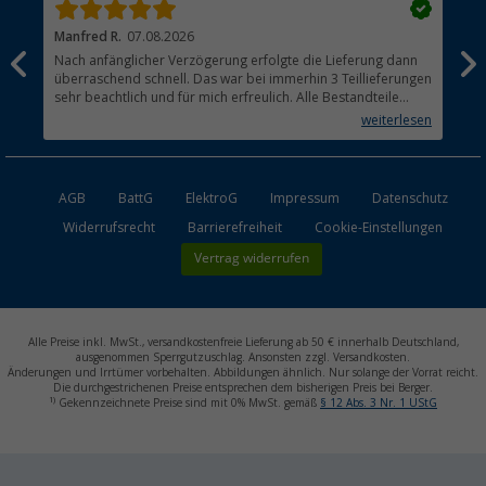
Manfred R.
07.08.2026
Han
Nach anfänglicher Verzögerung erfolgte die Lieferung dann
Sen
überraschend schnell. Das war bei immerhin 3 Teillieferungen
Lie
sehr beachtlich und für mich erfreulich. Alle Bestandteile
waren gut verpackt und in Ordnung. Das Gerät (Gasgrill)
weiterlesen
funktioniert bestens
AGB
BattG
ElektroG
Impressum
Datenschutz
Widerrufsrecht
Barrierefreiheit
Cookie-Einstellungen
Vertrag widerrufen
Alle Preise inkl. MwSt., versandkostenfreie Lieferung ab 50 € innerhalb Deutschland,
ausgenommen Sperrgutzuschlag. Ansonsten zzgl. Versandkosten.
Änderungen und Irrtümer vorbehalten. Abbildungen ähnlich. Nur solange der Vorrat reicht.
Die durchgestrichenen Preise entsprechen dem bisherigen Preis bei Berger.
1)
Gekennzeichnete Preise sind mit 0% MwSt. gemäß
§ 12 Abs. 3 Nr. 1 UStG