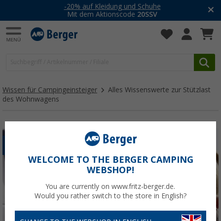
-20% auf Kleidung und Schuhe
Mit dem Aktionscode
20SSV
Wissen für Campingeinsteiger
Alles Wissenswerte zur Stützlast
des Wohnwagens
SICHER REISEN
WOHNWAGEN
WELCOME TO THE BERGER CAMPING
WEBSHOP!
You are currently on www.fritz-berger.de.
Would you rather switch to the store in English?