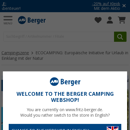
-20% auf Kleidung und Schuhe
Mit dem Aktionscode
20SSV
Campingszene
ECOCAMPING: Europäische Initiative für Urlaub in
Einklang mit der Natur
BERGER BEWUSST
WELCOME TO THE BERGER CAMPING
WEBSHOP!
You are currently on www.fritz-berger.de.
Would you rather switch to the store in English?