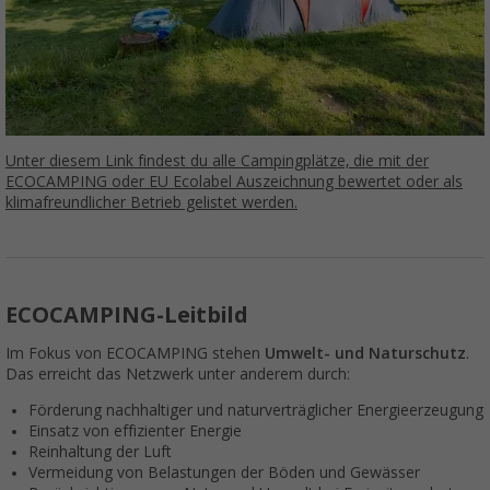
Unter diesem Link findest du alle Campingplätze, die mit der
ECOCAMPING oder EU Ecolabel Auszeichnung bewertet ode
r als
klimafreundlicher Betrieb gelistet werden.
ECOCAMPING-Leitbild
Im Fokus von ECOCAMPING stehen
Umwelt- und Naturschutz
.
Das erreicht das Netzwerk unter anderem durch:
Förderung nach­hal­tiger und natur­verträg­licher Ener­gie­er­zeu­gung
Einsatz von effizienter Ener­gie
Reinhaltung der Luft
Vermeidung von Be­las­tungen der Bö­den und Ge­wäs­ser