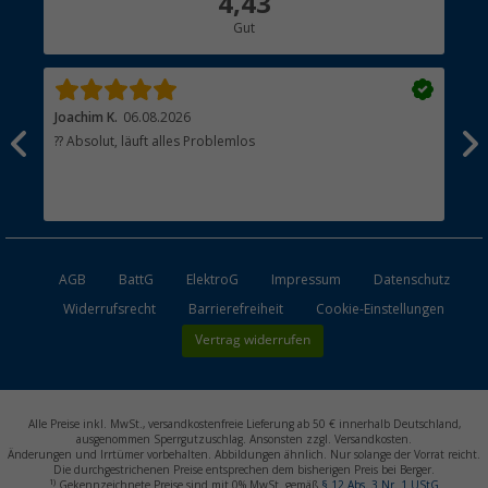
4,43
Gut
Händler werden
Joachim K.
06.08.2026
And
l
?? Absolut, läuft alles Problemlos
Sch
he
esen
AGB
BattG
ElektroG
Impressum
Datenschutz
Widerrufsrecht
Barrierefreiheit
Cookie-Einstellungen
Vertrag widerrufen
Alle Preise inkl. MwSt., versandkostenfreie Lieferung ab 50 € innerhalb Deutschland,
ausgenommen Sperrgutzuschlag. Ansonsten zzgl. Versandkosten.
Änderungen und Irrtümer vorbehalten. Abbildungen ähnlich. Nur solange der Vorrat reicht.
Die durchgestrichenen Preise entsprechen dem bisherigen Preis bei Berger.
1)
Gekennzeichnete Preise sind mit 0% MwSt. gemäß
§ 12 Abs. 3 Nr. 1 UStG