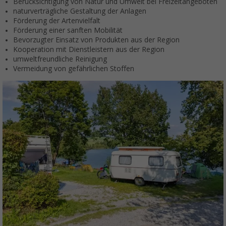
Berücksichtigung von Natur und Umwelt bei Frei­zeit­an­ge­boten
natur­ver­träg­liche Ge­staltung der Anlagen
Förderung der Arten­viel­falt
Förderung einer sanf­ten Mobi­li­tät
Bevorzugter Einsatz von Pro­duk­ten aus der Re­gion
Kooperation mit Dienstleistern aus der Region
um­welt­freund­liche Rei­nigung
Vermeidung von gefähr­lichen Stoffen