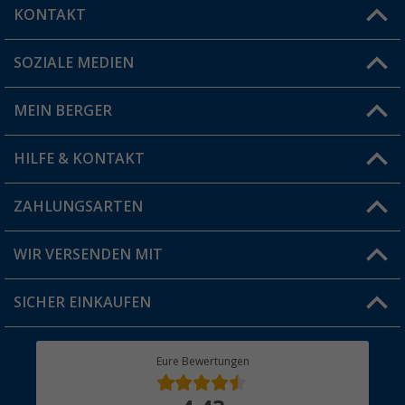
KONTAKT
SOZIALE MEDIEN
Du hast eine Frage?
MEIN BERGER
Filiale finden
HILFE & KONTAKT
Vorteilskarte
Blog
ZAHLUNGSARTEN
FAQ & Kontakt
Produkttester
Versandinformationen
WIR VERSENDEN MIT
Jobs & Karriere
Click & Collect
SICHER EINKAUFEN
Geschenkgutschein
Rücksendung
Berger Bewusst
Eure Bewertungen
Bestellstatus
Über uns
Hauptkatalog