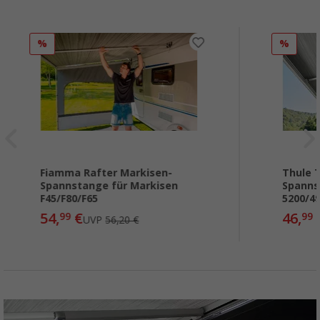
%
%
Fiamma Rafter Markisen-
Thule 
Spannstange für Markisen
Spanns
F45/F80/F65
5200/4
54,
€
46,
99
99
UVP
56,20 €