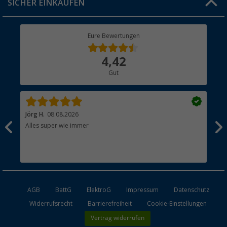
SICHER EINKAUFEN
Geschenkgutschein
Rücksendung
Berger Bewusst
Eure Bewertungen
Bestellstatus
Über uns
4,42
Hauptkatalog
Gut
Händler werden
Jörg H.
08.08.2026
Kla
Alles super wie immer
Ein
und
Lei
Max
unk
AGB
BattG
ElektroG
Impressum
Datenschutz
Widerrufsrecht
Barrierefreiheit
Cookie-Einstellungen
Vertrag widerrufen