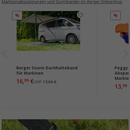
Markisenabspannungen und Sturmbänder im Berger Onlineshop.
%
%
Berger Sturm Dachhalteband
Peggy 
für Markisen
Abspan
Markie
16,
€
99
UVP
17,99 €
13,
90