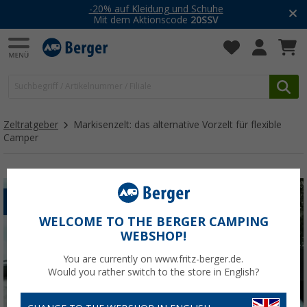
-20% auf Kleidung und Schuhe
Mit dem Aktionscode
20SSV
Zeltratgeber
Markisenzelt: das alternative Vorzelt für flexible
Camper
MARKISE
WELCOME TO THE BERGER CAMPING
WEBSHOP!
You are currently on www.fritz-berger.de.
Would you rather switch to the store in English?