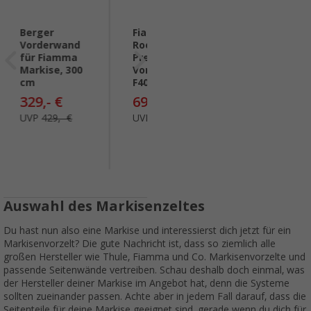
Berger
Fiamma
Wigo Rolli
Vorderwand
Room F40Van
Plus Lounge
für Fiamma
Premium
Markisenzelt
Markise, 300
Vorzelt für
250/5
cm
F40 Markise
Umlaufmaß
841-875 cm
329,- €
699,- €
2.404,- €
UVP
429,- €
UVP
1.007,- €
UVP
3.127,- €
Auswahl des Markisenzeltes
Du hast nun also eine Markise und interessierst dich jetzt für ein
Markisenvorzelt? Die gute Nachricht ist, dass so ziemlich alle
großen Hersteller wie Thule, Fiamma und Co. Markisenvorzelte und
passende Seitenwände vertreiben. Schau deshalb doch einmal, was
der Hersteller deiner Markise im Angebot hat, denn die Systeme
sollten zueinander passen. Achte aber in jedem Fall darauf, dass die
Seitenteile für deine Markise geeignet sind, gerade wenn du dich für