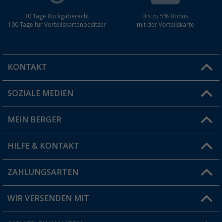
30 Tage Rückgaberecht
Bis zu 5% Bonus
100 Tage für Vorteilskartenbesitzer
mit der Vorteilskarte
KONTAKT
SOZIALE MEDIEN
Du hast eine Frage?
MEIN BERGER
Filiale finden
HILFE & KONTAKT
Vorteilskarte
Blog
ZAHLUNGSARTEN
FAQ & Kontakt
Produkttester
Versandinformationen
WIR VERSENDEN MIT
Jobs & Karriere
Click & Collect