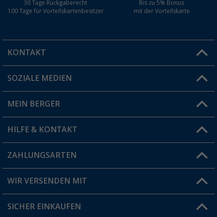
30 Tage Rückgaberecht
Bis zu 5% Bonus
100 Tage für Vorteilskartenbesitzer
mit der Vorteilskarte
KONTAKT
SOZIALE MEDIEN
Du hast eine Frage?
MEIN BERGER
Filiale finden
HILFE & KONTAKT
Vorteilskarte
Blog
ZAHLUNGSARTEN
FAQ & Kontakt
Produkttester
Versandinformationen
WIR VERSENDEN MIT
Jobs & Karriere
Click & Collect
SICHER EINKAUFEN
Geschenkgutschein