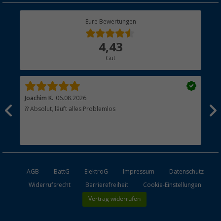
Rücksendung
Berger Bewusst
Eure Bewertungen
Bestellstatus
Über uns
4,43
Hauptkatalog
Gut
Händler werden
Joachim K.
06.08.2026
And
l
?? Absolut, läuft alles Problemlos
Sch
he
esen
AGB
BattG
ElektroG
Impressum
Datenschutz
Widerrufsrecht
Barrierefreiheit
Cookie-Einstellungen
Vertrag widerrufen