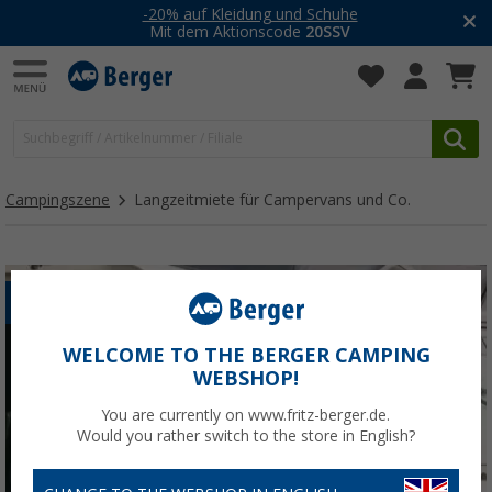
-20% auf Kleidung und Schuhe
Mit dem Aktionscode
20SSV
Campingszene
Langzeitmiete für Campervans und Co.
VANLIFE
WELCOME TO THE BERGER CAMPING
WEBSHOP!
You are currently on www.fritz-berger.de.
Would you rather switch to the store in English?