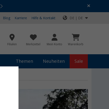
Urlaubs-SALE:
Top-Deals für dein Abenteuer!
Blog
Karriere
Hilfe & Kontakt
DE | DE
Filialen
Merkzettel
Mein Konto
Warenkorb
Themen
Neuheiten
Sale