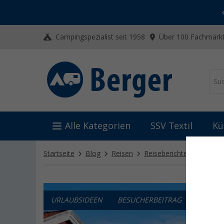
-20% auf Kleidung und Schuhe
Mit dem Aktionscode
20SSV
Campingspezialist seit 1958
Über 100 Fachmärkt
Alle Kategorien
SSV Textil
Kü
Startseite
Blog
Reisen
Reiseberichte
Schwede
URLAUBSIDEEN
BESUCHERBEITRAG