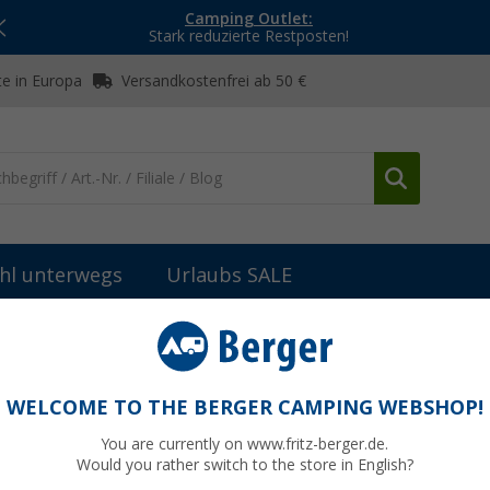
Camping Outlet:
Stark reduzierte Restposten!
e in Europa
Versandkostenfrei ab 50 €
hl unterwegs
Urlaubs SALE
n Rundreise bis nach Lappland - Teil II
WELCOME TO THE BERGER CAMPING WEBSHOP!
You are currently on www.fritz-berger.de.
Would you rather switch to the store in English?