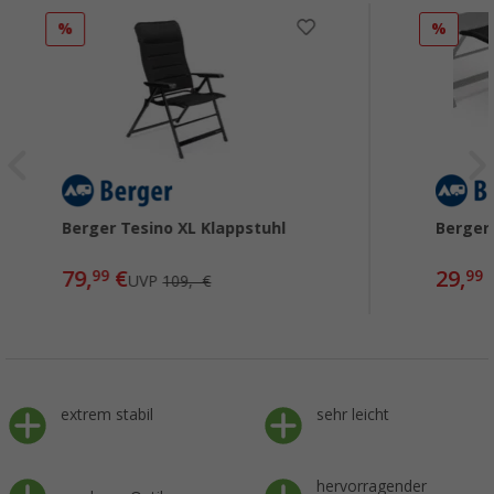
%
%
Berger Tesino XL Klappstuhl
Berger
79,
€
29,
99
99
UVP
109,- €
extrem stabil
sehr leicht
hervorragender