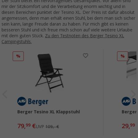
Der Stuhl bietet ein hervorragendes Gesamtpaket. Vor allem sind
mir der Sitzkomfort und die Verarbeitung enorm wichtig und in
diesen Bereichen punktet der Tesino XL. Der Preis ist dafür absolut
angemessen, denn man erhält einen Stuhl, bei dem man sich sicher
sein kann, lange Freude daran zu haben. Für mich gibt es keinen
besseren Stuhl und ich freue mich schon auf viele weitere Urlaube
mit dem guten Stück.
Zu den Testnoten des Berger Tesino XL
Campingstuhls.
%
%
Berger Tesino XL Klappstuhl
Berger
79,
€
29,
99
99
UVP
109,- €