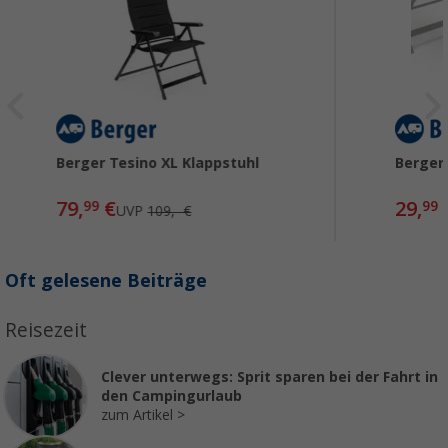
Berger Tesino XL Klappstuhl
Berger
79,
€
29,
99
99
UVP
109,- €
Oft gelesene Beiträge
Reisezeit
Clever unterwegs: Sprit sparen bei der Fahrt in
den Campingurlaub
zum Artikel