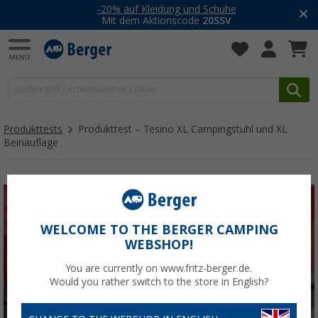
-20% auf Kleidung und Schuhe
Mit dem Aktionscode
20SSV
Produkttests
Produkttest – Tesino XL Campingstuhl und XL
Beinauflage
WELCOME TO THE BERGER CAMPING
WEBSHOP!
You are currently on www.fritz-berger.de.
Would you rather switch to the store in English?