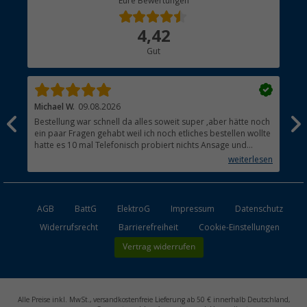
Eure Bewertungen
Bestellstatus
Über uns
4,42
Hauptkatalog
Gut
Händler werden
Michael W.
09.08.2026
And
Bestellung war schnell da alles soweit super ,aber hätte noch
Ich
ein paar Fragen gehabt weil ich noch etliches bestellen wollte
Lei
hatte es 10 mal Telefonisch probiert nichts Ansage und
mit
auflegen fertig .
auf
weiterlesen
Lie
AGB
BattG
ElektroG
Impressum
Datenschutz
Widerrufsrecht
Barrierefreiheit
Cookie-Einstellungen
Vertrag widerrufen
Alle Preise inkl. MwSt., versandkostenfreie Lieferung ab 50 € innerhalb Deutschland,