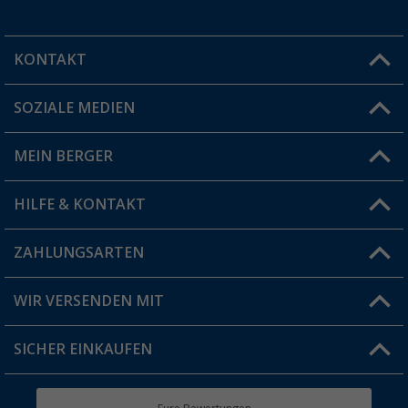
KONTAKT
SOZIALE MEDIEN
Du hast eine Frage?
MEIN BERGER
Filiale finden
HILFE & KONTAKT
Vorteilskarte
Blog
ZAHLUNGSARTEN
FAQ & Kontakt
Produkttester
Versandinformationen
WIR VERSENDEN MIT
Jobs & Karriere
Click & Collect
SICHER EINKAUFEN
Geschenkgutschein
Rücksendung
Berger Bewusst