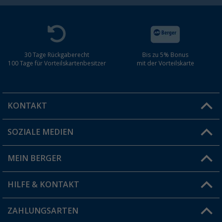
30 Tage Rückgaberecht
Bis zu 5% Bonus
100 Tage für Vorteilskartenbesitzer
mit der Vorteilskarte
KONTAKT
SOZIALE MEDIEN
Du hast eine Frage?
MEIN BERGER
Filiale finden
HILFE & KONTAKT
Vorteilskarte
Blog
ZAHLUNGSARTEN
FAQ & Kontakt