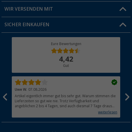
Produkttester
Versandinformationen
WIR VERSENDEN MIT
Jobs & Karriere
Click & Collect
SICHER EINKAUFEN
Geschenkgutschein
Rücksendung
Berger Bewusst
Eure Bewertungen
Bestellstatus
Über uns
4,42
Hauptkatalog
Gut
Händler werden
Uwe W.
07.08.2026
Ber
Artikel eigentlich immer gut bis sehr gut. Warum stimmen die
Seh
Lieferzeiten so gut wie nie. Trotz Verfügbarkeit und
meh
angeblichen 2 bis 4 Tagen, sind auch diesmal 7 Tage draus
imm
geworden. Aus den Niederlanden brauchen Pakete
weiterlesen
grundsätzlich 2 bis 3 Tage. Warum?