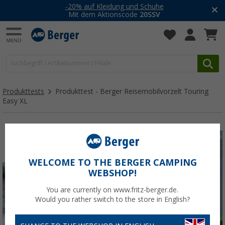
-20% auf Kleidung und Schuhe
Mit dem Aktionscode
20SSV
Produkttests
Produkttest - Berger Reisemobilvorzelt Touring
Easy XL
WELCOME TO THE BERGER CAMPING
WEBSHOP!
You are currently on www.fritz-berger.de.
Would you rather switch to the store in English?