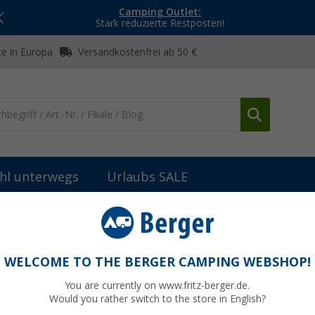
Camping Outlet:
Stark reduzierte Restposten!
e in Europa
Versandkostenfrei ab 50 €
hl unterwegs
Urlaubs SALE
Produkttest – Berger Move 2.0 Mobile Satelliten-Antenne
WELCOME TO THE BERGER CAMPING WEBSHOP!
You are currently on www.fritz-berger.de.
Would you rather switch to the store in English?