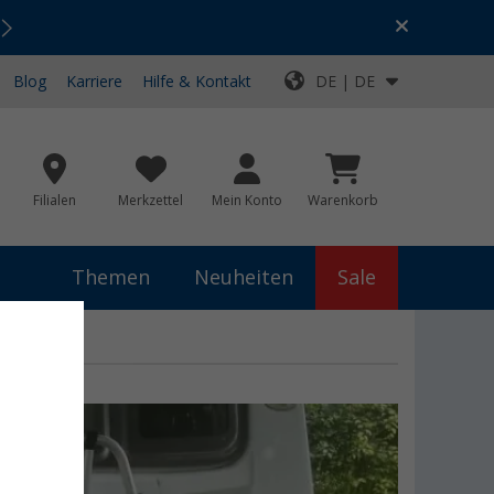
Urlaubs-SALE:
Top-Deals für dein Abenteuer!
Blog
Karriere
Hilfe & Kontakt
DE | DE
Filialen
Merkzettel
Mein Konto
Warenkorb
Themen
Neuheiten
Sale