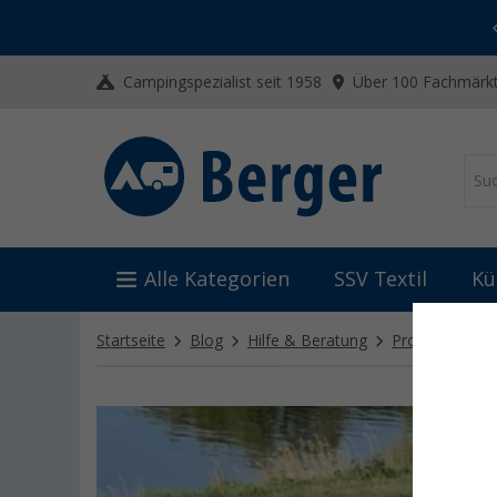
-20% auf Kleidung und Schuhe
Mit dem Aktionscode
20SSV
Campingspezialist seit 1958
Über 100 Fachmärkt
Alle Kategorien
SSV Textil
Kü
Startseite
Blog
Hilfe & Beratung
Produkttests