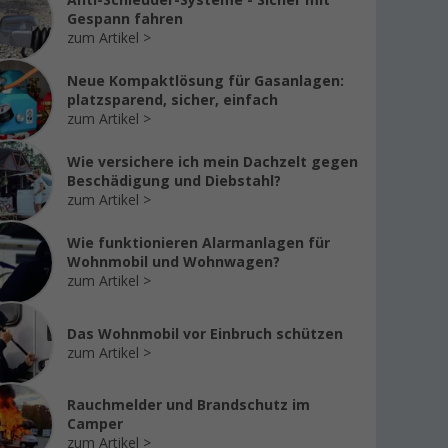
Anti-Schleuder-Systeme - Sicher mit
Gespann fahren
zum Artikel
%
%
%
Neue Kompaktlösung für Gasanlagen:
platzsparend, sicher, einfach
zum Artikel
Wie versichere ich mein Dachzelt gegen
Berger Siena
Berger Siena
Berger
Beschädigung und Diebstahl?
Faltstuhl in
Faltstuhl in
Faltst
zum Artikel
Klappstuhloptik
Klappstuhloptik
Klapps
grün
orange
blau
Wie funktionieren Alarmanlagen für
69,
€
79,
€
69,
99
99
99
Wohnmobil und Wohnwagen?
UVP
89,99 €
UVP
89,99 €
UVP
89
zum Artikel
Das Wohnmobil vor Einbruch schützen
zum Artikel
Rauchmelder und Brandschutz im
Camper
zum Artikel