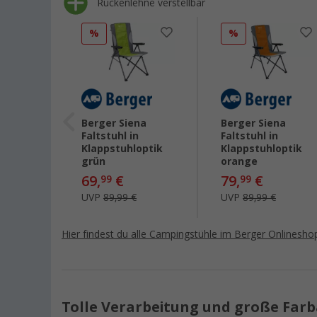
Rückenlehne verstellbar
%
%
Berger Siena
Berger Siena
na
Faltstuhl in
Faltstuhl in
Klappstuhloptik
Klappstuhloptik
optik
grün
orange
69,
€
79,
€
99
99
UVP
89,99 €
UVP
89,99 €
Hier findest du alle Campingstühle im Berger Onlinesho
Tolle Verarbeitung und große Far