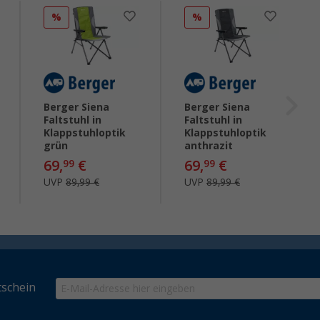
%
%
Berger Siena
Berger Siena
Faltstuhl in
Faltstuhl in
Klappstuhloptik
Klappstuhloptik
grün
anthrazit
69,
€
69,
€
99
99
UVP
89,99 €
UVP
89,99 €
schein