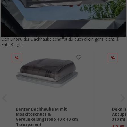
Den Einbau der Dachhaube schaffst du auch allein ganz leicht. ©
Fritz Berger
%
%
Berger Dachhaube M mit
Dekali
Moskitoschutz &
Abtupf
Verdunkelungsrollo 40 x 40 cm
310 ml 
Transparent
99