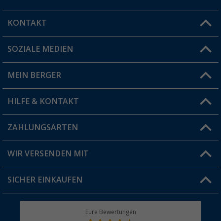
KONTAKT
SOZIALE MEDIEN
Du hast eine Frage?
MEIN BERGER
Filiale finden
HILFE & KONTAKT
Vorteilskarte
Blog
ZAHLUNGSARTEN
FAQ & Kontakt
Produkttester
Versandinformationen
WIR VERSENDEN MIT
Jobs & Karriere
Click & Collect
SICHER EINKAUFEN
Geschenkgutschein
Rücksendung
Berger Bewusst
Eure Bewertungen
Bestellstatus