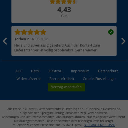
Über uns
4,43
Hauptkatalog
Gut
Händler werden
Torben P.
07.08.2026
Jul
Heile und zuverlässig geliefert! Auch der Kontakt zum
Bes
Lieferanten verlief völlig problemlos. Gerne wieder!
Jed
AGB
BattG
ElektroG
Impressum
Datenschutz
Widerrufsrecht
Barrierefreiheit
Cookie-Einstellungen
Vertrag widerrufen
Alle Preise inkl. MwSt., versandkostenfreie Lieferung ab 50 € innerhalb Deutschland,
ausgenommen Sperrgutzuschlag. Ansonsten zzgl. Versandkosten.
Änderungen und Irrtümer vorbehalten. Abbildungen ähnlich. Nur solange der Vorrat reicht.
Die durchgestrichenen Preise entsprechen dem bisherigen Preis bei Berger.
1)
Gekennzeichnete Preise sind mit 0% MwSt. gemäß
§ 12 Abs. 3 Nr. 1 UStG