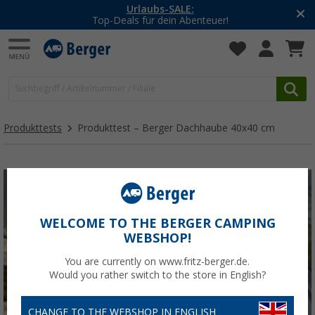
Urlaubs-SALE:
Top-Deals für dein Abenteuer!
Produkttests
Produkttest – Berger Dachhaube 40x40 cm
WELCOME TO THE BERGER CAMPING
WEBSHOP!
You are currently on www.fritz-berger.de.
Would you rather switch to the store in English?
CHANGE TO THE WEBSHOP IN ENGLISH