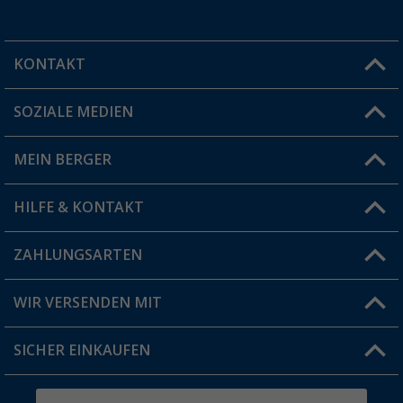
KONTAKT
SOZIALE MEDIEN
Du hast eine Frage?
MEIN BERGER
Filiale finden
HILFE & KONTAKT
Vorteilskarte
Blog
ZAHLUNGSARTEN
FAQ & Kontakt
Produkttester
Versandinformationen
WIR VERSENDEN MIT
Jobs & Karriere
Click & Collect
SICHER EINKAUFEN
Geschenkgutschein
Rücksendung