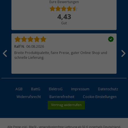
Berger Bewusst
Eure Bewertungen
Bestellstatus
Über uns
4,43
Hauptkatalog
Gut
Händler werden
Ralf N.
06.08.2026
Hen
Breite Produktpalette, faire Preise, guter Online Shop und
?
schnelle Lieferung.
AGB
BattG
ElektroG
Impressum
Datenschutz
Widerrufsrecht
Barrierefreiheit
Cookie-Einstellungen
Vertrag widerrufen
Alle Preise inkl. MwSt., versandkostenfreie Lieferung ab 50 € innerhalb Deutschland,