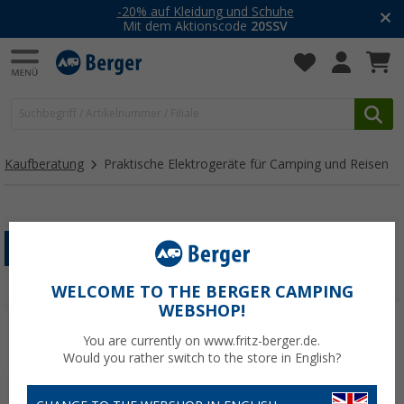
-20% auf Kleidung und Schuhe
Mit dem Aktionscode
20SSV
Kaufberatung
Praktische Elektrogeräte für Camping und Reisen
ELEKTRONIK
WELCOME TO THE BERGER CAMPING
WEBSHOP!
You are currently on www.fritz-berger.de.
Would you rather switch to the store in English?