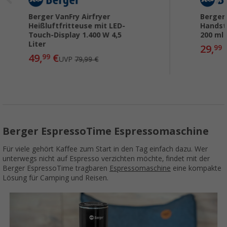
Berger VanFry Airfryer
Berger
Heißluftfritteuse mit LED-
Handst
Touch-Display 1.400 W 4,5
200 ml
Liter
29,
99
49,
€
99
UVP
79,99 €
Berger EspressoTime Espressomaschine
Für viele gehört Kaffee zum Start in den Tag einfach dazu. Wer
unterwegs nicht auf Espresso verzichten möchte, findet mit der
Berger EspressoTime tragbaren
Espressomaschine
eine kompakte
Lösung für Camping und Reisen.