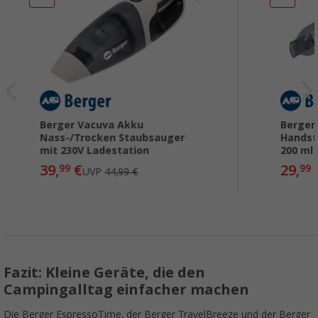
Berger Vacuva Akku
Berger
Nass-/Trocken Staubsauger
Handst
mit 230V Ladestation
200 ml
39,
€
29,
99
99
UVP
44,99 €
Fazit: Kleine Geräte, die den
Campingalltag einfacher machen
Die Berger EspressoTime, der Berger TravelBreeze und der Berger