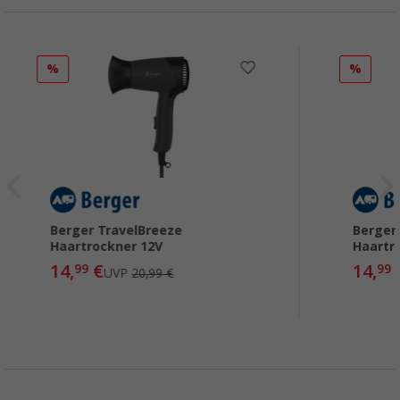
%
%
Berger TravelBreeze
Berger
Haartrockner 12V
Haartr
14,
€
14,
99
99
UVP
20,99 €