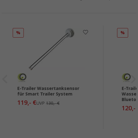
%
%
E-Trailer Wassertanksensor
E-Trail
für Smart Trailer System
Wasser
Blueto
119,- €
UVP
130,- €
120,-