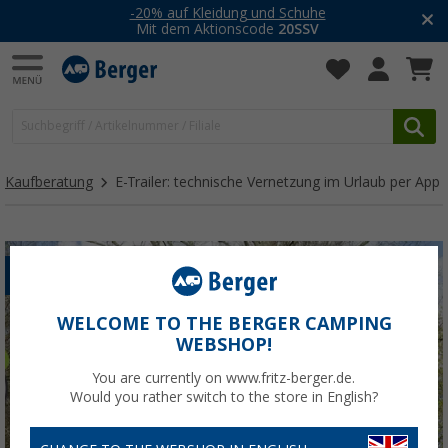
-20% auf Kleidung und Schuhe
Mit dem Aktionscode
20SSV
Kaufberatung
E-Trailer: technische Vernetzung im Urlaub per App
ELEKTRONIK
WELCOME TO THE BERGER CAMPING
WEBSHOP!
You are currently on www.fritz-berger.de.
Would you rather switch to the store in English?