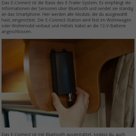
Das E-Connect ist die Basis des E-Trailer-System. Es empfängt die
Informationen der Sensoren über Bluetooth und sendet sie ständig
an das Smartphone. Hier werden alle Module, die du ausgewählt
hast, eingerichtet. Die E-Connect-Station wird fest im Wohnwagen
oder Wohnmobil verbaut und mittels Kabel an die 12-V-Batterie
angeschlossen.
Das E-Connect ist mit Bluetooth ausgestattet, sodass du, auch