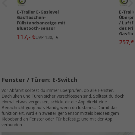
E-Trailer E-Gaslevel
E-Trail
Gasflaschen-
Überpr
Füllstandsanzeige mit
/ Luftf
Bluetooth-Sensor
des Fr
Gasfla
117,- €
UVP
130,- €
257,
9
Fenster / Türen: E-Switch
Vor Abfahrt solltest du immer überprüfen, ob alle Fenster,
Dachluken und Türen sicher verschlossen sind. Solltest du doch
einmal etwas vergessen, schickt dir die App direkt eine
Benachrichtigung aufs Handy, wenn du losfährst. Damit das
funktioniert, wird ein zweiteiliger Sensor mittels beidseitigem
Klebeband an Fenster oder Tür befestigt und mit der App
verbunden.