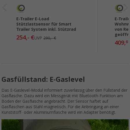
E-Trailer E-Load
E-Trail
Stützlastsensor für Smart
Wohnwa
Trailer System inkl. Stützrad
von Rei
geöffn
254,- €
UVP
290,- €
409,
6
Gasfüllstand: E-Gaslevel
Das E-Gaslevel-Modul informiert zuverlässig über den Füllstand der
Gasflasche. Dazu wird ein Messgerät mit Bluetooth-Funktion am
Boden der Gasflasche angebracht. Der Sensor haftet auf
Gasflaschen aus Stahl magnetisch. Für die Anbringung an einer
Kunststoff- oder Aluminiumflasche wird ein Adapter benötigt.