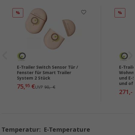
%
%
E-Trailer Switch Sensor Tür /
E-Trail
Fenster für Smart Trailer
Wohnmo
System 2 Stück
und E-
und of
75,
€
95
UVP
90,- €
271,-
Temperatur: E-Temperature