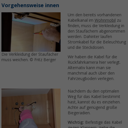
Vorgehensweise innen
Um den bereits vorhandenen
Kabelkanal im
Wohnmobil
zu
finden, muss die Verkleidung in
den Staufächern abgenommen
werden. Dahinter laufen
Stromkabel für die Beleuchtung
und die Steckdosen.
Die Verkleidung der Staufächer
Wir haben die Kabel für die
muss weichen. © Fritz Berger
Rückfahrkamera hier verlegt.
Alternativ kann man sie
manchmal auch über den
Fahrzeugboden verlegen.
Nachdem du den optimalen
Weg für das Kabel bestimmt
hast, kannst du es einziehen.
Achte auf genügend große
Biegeradien.
Wichtig:
Befestige das Kabel
gegen Klappern, ziehe die