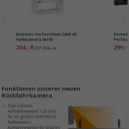
Dometic PerfectView CAM 45
Dometi
Farbkamera Weiß
Perfec
204,- €
299,-
UVP
219,- €
Funktionen unserer neuen
Rückfahrkamera
Twin Kamera:
Aufnahmewinkel 120 Grad
für ein großes Sichtfeld im
Nahbereich /
Aufnahmewinkel 60 Grad im