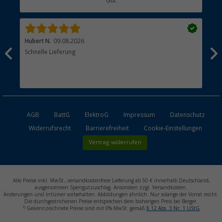
Gut
Händler werden
Hubert N.
09.08.2026
Kai 
Schnelle Lieferung
Seh
AGB
BattG
ElektroG
Impressum
Datenschutz
Widerrufsrecht
Barrierefreiheit
Cookie-Einstellungen
Vertrag widerrufen
Alle Preise inkl. MwSt., versandkostenfreie Lieferung ab 50 € innerhalb Deutschland,
ausgenommen Sperrgutzuschlag. Ansonsten zzgl. Versandkosten.
Änderungen und Irrtümer vorbehalten. Abbildungen ähnlich. Nur solange der Vorrat reicht.
Die durchgestrichenen Preise entsprechen dem bisherigen Preis bei Berger.
1)
Gekennzeichnete Preise sind mit 0% MwSt. gemäß
§ 12 Abs. 3 Nr. 1 UStG