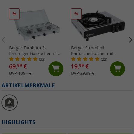
%
%
Berger Tambora 3-
Berger Stromboli
flammiger Gaskocher mit
Kartuschenkocher mit
Zündsicherung
Koffer 2.200 W
(33)
(22)
69,
€
19,
€
99
99
UVP 109,- €
UVP 29,99 €
ARTIKELMERKMALE
HIGHLIGHTS