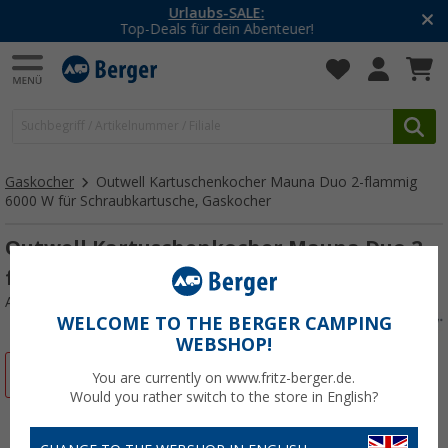
-20% auf Kleidung und Schuhe
Mit dem Aktionscode
20SSV
Gaskocher
Outwell Kartuschenkocher Mauna Duo 2-flammig
6000 W für Schraubkartusche, Gaskocher
Outwell Kartuschenkocher Mauna Duo 2-
flammig 6000 W
Art.-Nr.: 399222
WELCOME TO THE BERGER CAMPING
WEBSHOP!
%
You are currently on www.fritz-berger.de.
Would you rather switch to the store in English?