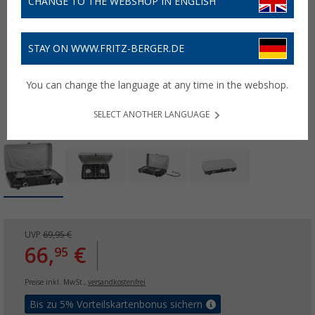
CHANGE TO THE WEBSHOP IN ENGLISH
STAY ON WWW.FRITZ-BERGER.DE
You can change the language at any time in the webshop.
SELECT ANOTHER LANGUAGE
UVP
69,95 €
66,
€
95
Preise inkl. MwSt.,
versandkostenfrei
Bis zu 5% Vorteilskartenbonus sichern