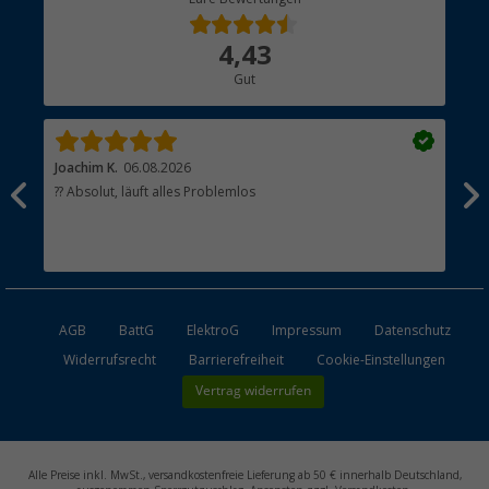
Bestellstatus
Über uns
4,43
Hauptkatalog
Gut
Händler werden
Joachim K.
06.08.2026
And
l
?? Absolut, läuft alles Problemlos
Sch
he
esen
AGB
BattG
ElektroG
Impressum
Datenschutz
Widerrufsrecht
Barrierefreiheit
Cookie-Einstellungen
Vertrag widerrufen
Alle Preise inkl. MwSt., versandkostenfreie Lieferung ab 50 € innerhalb Deutschland,