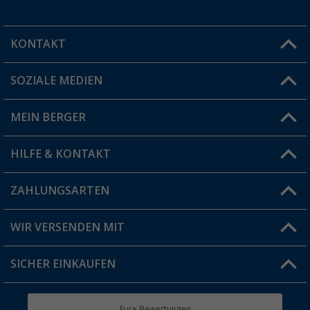
KONTAKT
SOZIALE MEDIEN
Du hast eine Frage?
MEIN BERGER
Filiale finden
HILFE & KONTAKT
Vorteilskarte
Blog
ZAHLUNGSARTEN
FAQ & Kontakt
Produkttester
Versandinformationen
WIR VERSENDEN MIT
Jobs & Karriere
Click & Collect
SICHER EINKAUFEN
Geschenkgutschein
Rücksendung
Berger Bewusst
Eure Bewertungen