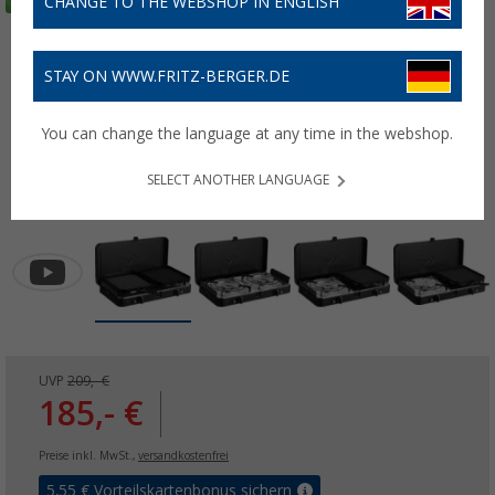
CHANGE TO THE WEBSHOP IN ENGLISH
STAY ON WWW.FRITZ-BERGER.DE
You can change the language at any time in the webshop.
SELECT ANOTHER LANGUAGE
UVP
209,- €
185,- €
Preise inkl. MwSt.,
versandkostenfrei
5,55
€ Vorteilskartenbonus sichern