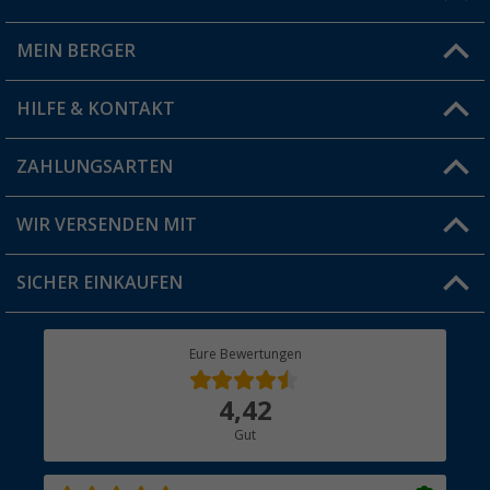
Du hast eine Frage?
MEIN BERGER
Filiale finden
HILFE & KONTAKT
Vorteilskarte
Blog
ZAHLUNGSARTEN
FAQ & Kontakt
Produkttester
Versandinformationen
WIR VERSENDEN MIT
Jobs & Karriere
Click & Collect
SICHER EINKAUFEN
Geschenkgutschein
Rücksendung
Berger Bewusst
Eure Bewertungen
Bestellstatus
Über uns
4,42
Hauptkatalog
Gut
Händler werden