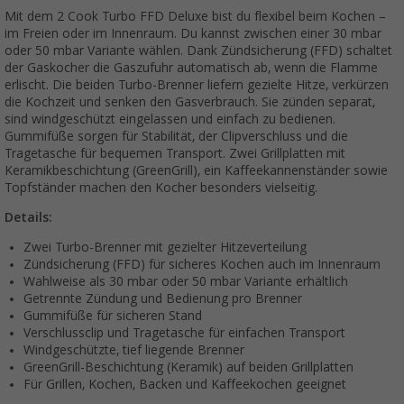
Mit dem 2 Cook Turbo FFD Deluxe bist du flexibel beim Kochen –
im Freien oder im Innenraum. Du kannst zwischen einer 30 mbar
oder 50 mbar Variante wählen. Dank Zündsicherung (FFD) schaltet
der Gaskocher die Gaszufuhr automatisch ab, wenn die Flamme
erlischt. Die beiden Turbo-Brenner liefern gezielte Hitze, verkürzen
die Kochzeit und senken den Gasverbrauch. Sie zünden separat,
sind windgeschützt eingelassen und einfach zu bedienen.
Gummifüße sorgen für Stabilität, der Clipverschluss und die
Tragetasche für bequemen Transport. Zwei Grillplatten mit
Keramikbeschichtung (GreenGrill), ein Kaffeekannenständer sowie
Topfständer machen den Kocher besonders vielseitig.
Details:
Zwei Turbo-Brenner mit gezielter Hitzeverteilung
Zündsicherung (FFD) für sicheres Kochen auch im Innenraum
Wahlweise als 30 mbar oder 50 mbar Variante erhältlich
Getrennte Zündung und Bedienung pro Brenner
Gummifüße für sicheren Stand
Verschlussclip und Tragetasche für einfachen Transport
Windgeschützte, tief liegende Brenner
GreenGrill-Beschichtung (Keramik) auf beiden Grillplatten
Für Grillen, Kochen, Backen und Kaffeekochen geeignet