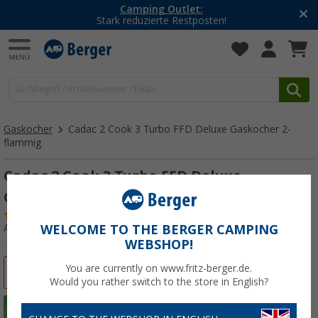
Camping Outlet:
Stark reduzierte Restposten!
Gaskocher
Cadac 2 Cook 3 Turbo FFD Deluxe Gaskocher 2-
flammig
Cadac 2 Cook 3 Turbo FFD Deluxe
Gaskocher 2-flammig 50 mbar
(16)
Art.-Nr.: 539833
WELCOME TO THE BERGER CAMPING
WEBSHOP!
You are currently on www.fritz-berger.de.
%
Would you rather switch to the store in English?