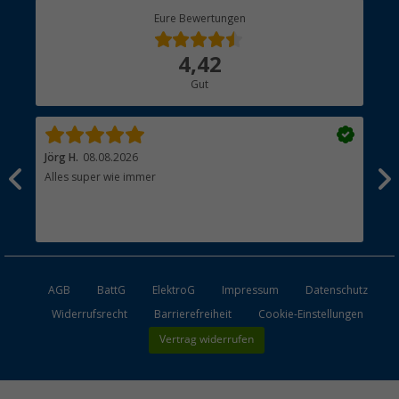
Berger Bewusst
Eure Bewertungen
Bestellstatus
Über uns
4,42
Hauptkatalog
Gut
Händler werden
Jörg H.
08.08.2026
Kla
Alles super wie immer
Ein
und
Lei
Max
unk
AGB
BattG
ElektroG
Impressum
Datenschutz
Widerrufsrecht
Barrierefreiheit
Cookie-Einstellungen
Vertrag widerrufen