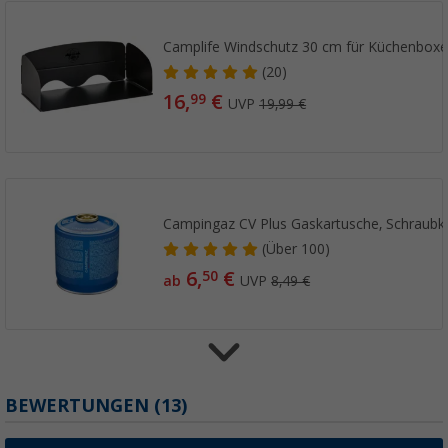
Camplife Windschutz 30 cm für Küchenbox
(20)
16,
€
99
UVP
19,99 €
Campingaz CV Plus Gaskartusche, Schraubk
(
Über
100)
6,
€
50
ab
UVP
8,49 €
Spezialregler für GAZ-Flaschen
BEWERTUNGEN
(13)
(18)