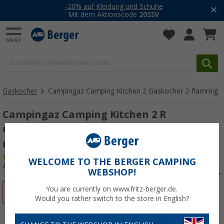
-20% auf Kleidung und Schuhe
Mit dem Aktionscode
20SSV
Gaskocher
Campingaz Camping Kitchen 2 Gaskocher 2-flammig
Campingaz Camping Kitchen 2 R
Gaskocher 2-flammig für
Gasflaschenbetrieb
(13)
WELCOME TO THE BERGER CAMPING
Art.-Nr.: 512540
WEBSHOP!
You are currently on www.fritz-berger.de.
%
Would you rather switch to the store in English?