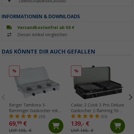
INFORMATIONEN & DOWNLOADS
Versandkostenfrei ab 50 €
Diesen Artikel vergleichen
DAS KÖNNTE DIR AUCH GEFALLEN
%
%
Berger Tambora 3-
Cadac 2 Cook 3 Pro Deluxe
flammiger Gaskocher mit
Gaskocher 2-flammig 50
Zündsicherung
mbar
(33)
(53)
69,
€
139,- €
99
UVP 109,- €
UVP 169,- €