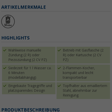
ARTIKELMERKMALE
HIGHLIGHTS
Wahlweise manuelle
Betrieb mit Gasflasche (2
Zündung (2 R) oder
R) oder Kartusche (2 CV
Piezozündung (2 CV PZ)
PZ)
Siedezeit für 1 l Wasser ca.
2-Flammen-Kocher,
6 Minuten
kompakt und leicht
(modellabhängig)
transportierbar
Eingebaute Tragegriffe und
Topfhalter aus emailliertem
platzsparendes Design
Stahl, abnehmbar zur
Reinigung
PRODUKTBESCHREIBUNG