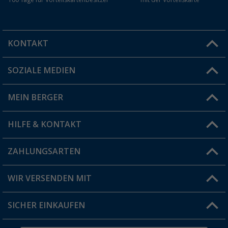
100 Tage für Vorteilskartenbesitzer
mit der Vorteilskarte
KONTAKT
SOZIALE MEDIEN
Du hast eine Frage?
MEIN BERGER
Filiale finden
HILFE & KONTAKT
Vorteilskarte
Blog
ZAHLUNGSARTEN
FAQ & Kontakt
Produkttester
Versandinformationen
WIR VERSENDEN MIT
Jobs & Karriere
Click & Collect
SICHER EINKAUFEN
Geschenkgutschein
Rücksendung