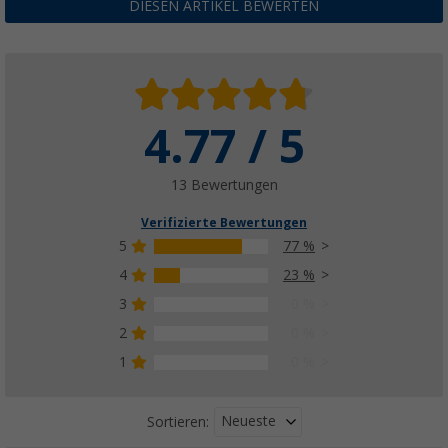
23,
€
99
DIESEN ARTIKEL BEWERTEN
4.77 / 5
13 Bewertungen
Verifizierte Bewertungen
5
77 %
4
23 %
3
0 %
2
0 %
1
0 %
Neueste
Sortieren: