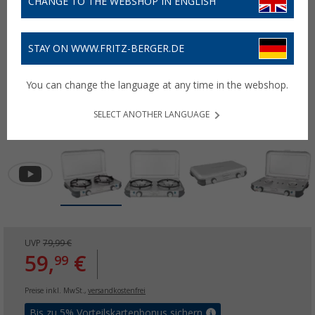
CHANGE TO THE WEBSHOP IN ENGLISH
STAY ON WWW.FRITZ-BERGER.DE
You can change the language at any time in the webshop.
SELECT ANOTHER LANGUAGE
UVP
79,99 €
59,
€
99
Preise inkl. MwSt.,
versandkostenfrei
Bis zu 5% Vorteilskartenbonus sichern