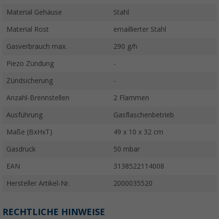
Material Gehäuse
Stahl
Material Rost
emaillierter Stahl
Gasverbrauch max.
290 g/h
Piezo Zündung
-
Zündsicherung
-
Anzahl-Brennstellen
2 Flammen
Ausführung
Gasflaschenbetrieb
Maße (BxHxT)
49 x 10 x 32 cm
Gasdruck
50 mbar
EAN
3138522114008
Hersteller Artikel-Nr.
2000035520
RECHTLICHE HINWEISE