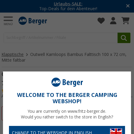
-20% auf Kleidung und Schuhe
Mit dem Aktionscode
20SSV
Klapptische
Outwell Kamloops Bambus Falttisch 100 x 72 cm,
Mitte faltbar
Outwell Kamloops Bambus Falttisch 100 x
72 cm, Mitte faltbar
(14)
WELCOME TO THE BERGER CAMPING
Art.-Nr.: 731000
WEBSHOP!
You are currently on www.fritz-berger.de.
%
Would you rather switch to the store in English?
CHANGE TO THE WEBSHOP IN ENGLISH