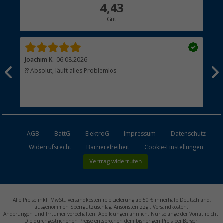
Über uns
4,43
Hauptkatalog
Gut
Händler werden
Joachim K.
06.08.2026
And
l
?? Absolut, läuft alles Problemlos
Sch
he
esen
AGB
BattG
ElektroG
Impressum
Datenschutz
Widerrufsrecht
Barrierefreiheit
Cookie-Einstellungen
Vertrag widerrufen
Alle Preise inkl. MwSt., versandkostenfreie Lieferung ab 50 € innerhalb Deutschland,
ausgenommen Sperrgutzuschlag. Ansonsten zzgl. Versandkosten.
Änderungen und Irrtümer vorbehalten. Abbildungen ähnlich. Nur solange der Vorrat reicht.
Die durchgestrichenen Preise entsprechen dem bisherigen Preis bei Berger.