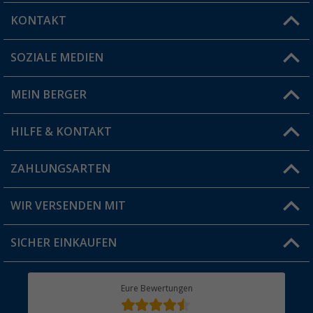
KONTAKT
SOZIALE MEDIEN
Du hast eine Frage?
MEIN BERGER
Filiale finden
HILFE & KONTAKT
Vorteilskarte
Blog
ZAHLUNGSARTEN
FAQ & Kontakt
Produkttester
Versandinformationen
WIR VERSENDEN MIT
Jobs & Karriere
Click & Collect
SICHER EINKAUFEN
Geschenkgutschein
Rücksendung
Berger Bewusst
Eure Bewertungen
Bestellstatus