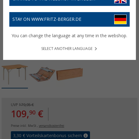
STAY ON WWW.FRITZ-BERGER.DE
You can change the language at any time in the webshop.
SELECT ANOTHER LANGUAGE
UVP
179,95 €
109,
€
90
Preise inkl. MwSt.,
versandkostenfrei
3,30
€ Vorteilskartenbonus sichern