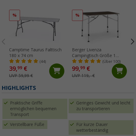
%
%
Camptime Taurus Falttisch
Berger Livenza
180 x 74 cm
Campingtisch Größe 1
Dunkel 80 x 60 cm
(44)
(Über 100)
39,
€
99,
€
99
99
UVP 59,99 €
UVP 119,- €
HIGHLIGHTS
Praktische Griffe
Geringes Gewicht und leicht
ermöglichen bequemen
zu transportieren
Transport
Verstellbare Füße
Für kurze Dauer
wetterbeständig