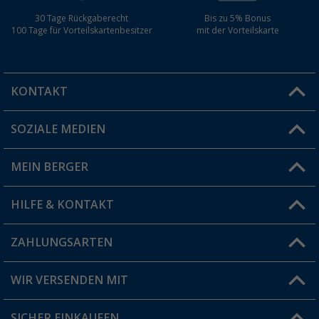
30 Tage Rückgaberecht
Bis zu 5% Bonus
100 Tage für Vorteilskartenbesitzer
mit der Vorteilskarte
KONTAKT
SOZIALE MEDIEN
Du hast eine Frage?
MEIN BERGER
Filiale finden
HILFE & KONTAKT
Vorteilskarte
Blog
ZAHLUNGSARTEN
FAQ & Kontakt
Produkttester
Versandinformationen
WIR VERSENDEN MIT
Jobs & Karriere
Click & Collect
SICHER EINKAUFEN