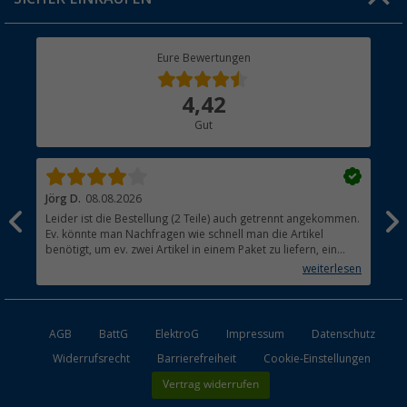
Geschenkgutschein
Rücksendung
Berger Bewusst
Eure Bewertungen
Bestellstatus
Über uns
4,42
Hauptkatalog
Gut
Händler werden
Jörg D.
08.08.2026
Uta
Leider ist die Bestellung (2 Teile) auch getrennt angekommen.
Ich
Ev. könnte man Nachfragen wie schnell man die Artikel
noc
benötigt, um ev. zwei Artikel in einem Paket zu liefern, ein
den
kleiner Beitrag um die Umwelt zu schonen.
weiterlesen
AGB
BattG
ElektroG
Impressum
Datenschutz
Widerrufsrecht
Barrierefreiheit
Cookie-Einstellungen
Vertrag widerrufen