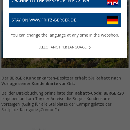
CHANGE TO THE WEBSHOP IN ENGLISH
STAY ON WWW.FRITZ-BERGER.DE
You can change the language at any time in the webshop.
SELECT ANOTHER LANGUAGE
Der BERGER Kundenkarten-Besitzer erhält 5% Rabatt nach
Vorlage seiner Kundenkarte vor Ort.
Bei der Direktbuchung online bitte den
Rabatt-Code: BERGER20
eingeben und am Tag der Anreise die Berger-Kundenkarte
vorzeigen. (Gültig für alle Stellplätze der Campingplätze der
Stellplatz-Kategorie „Confort“.)