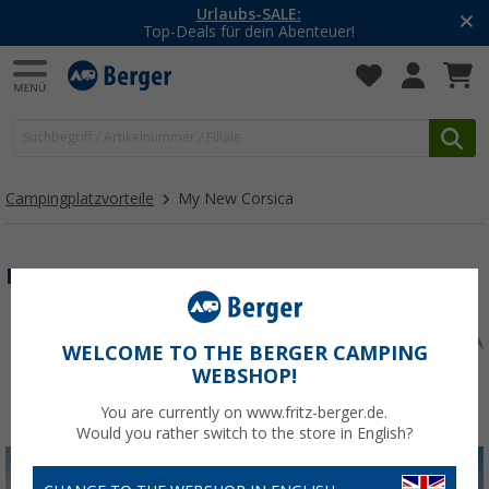
Urlaubs-SALE:
Top-Deals für dein Abenteuer!
Campingplatzvorteile
My New Corsica
MY NEW CORSICA
WELCOME TO THE BERGER CAMPING
WEBSHOP!
You are currently on www.fritz-berger.de.
Would you rather switch to the store in English?