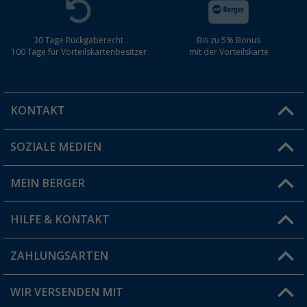
30 Tage Rückgaberecht
Bis zu 5% Bonus
100 Tage für Vorteilskartenbesitzer
mit der Vorteilskarte
KONTAKT
SOZIALE MEDIEN
Du hast eine Frage?
MEIN BERGER
Filiale finden
HILFE & KONTAKT
Vorteilskarte
Blog
ZAHLUNGSARTEN
FAQ & Kontakt
Produkttester
Versandinformationen
WIR VERSENDEN MIT