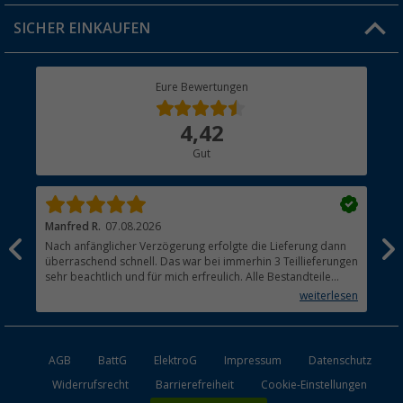
Jobs & Karriere
Click & Collect
SICHER EINKAUFEN
Geschenkgutschein
Rücksendung
Berger Bewusst
Eure Bewertungen
Bestellstatus
Über uns
4,42
Hauptkatalog
Gut
Händler werden
Manfred R.
07.08.2026
Han
Nach anfänglicher Verzögerung erfolgte die Lieferung dann
Sen
überraschend schnell. Das war bei immerhin 3 Teillieferungen
Lie
sehr beachtlich und für mich erfreulich. Alle Bestandteile
waren gut verpackt und in Ordnung. Das Gerät (Gasgrill)
weiterlesen
funktioniert bestens
AGB
BattG
ElektroG
Impressum
Datenschutz
Widerrufsrecht
Barrierefreiheit
Cookie-Einstellungen