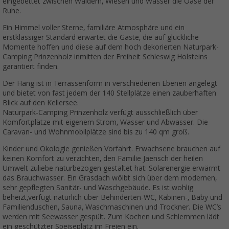
eingebettet zwischen Wäldern, Wiesen und Wasser die Oase der
Ruhe.
Ein Himmel voller Sterne, familiäre Atmosphäre und ein
erstklassiger Standard erwartet die Gäste, die auf glückliche
Momente hoffen und diese auf dem hoch dekorierten Naturpark-
Camping Prinzenholz inmitten der Freiheit Schleswig Holsteins
garantiert finden.
Der Hang ist in Terrassenform in verschiedenen Ebenen angelegt
und bietet von fast jedem der 140 Stellplätze einen zauberhaften
Blick auf den Kellersee.
Naturpark-Camping Prinzenholz verfügt ausschließlich über
Komfortplätze mit eigenem Strom, Wasser und Abwasser. Die
Caravan- und Wohnmobilplätze sind bis zu 140 qm groß.
Kinder und Ökologie genießen Vorfahrt. Erwachsene brauchen auf
keinen Komfort zu verzichten, den Familie Jaensch der heilen
Umwelt zuliebe naturbezogen gestaltet hat: Solarenergie erwärmt
das Brauchwasser. Ein Grasdach wölbt sich über dem modernen,
sehr gepflegten Sanitär- und Waschgebäude. Es ist wohlig
beheizt,verfügt natürlich über Behinderten-WC, Kabinen-, Baby und
Familienduschen, Sauna, Waschmaschinen und Trockner. Die WC’s
werden mit Seewasser gespült. Zum Kochen und Schlemmen lädt
ein geschützter Speiseplatz im Freien ein.