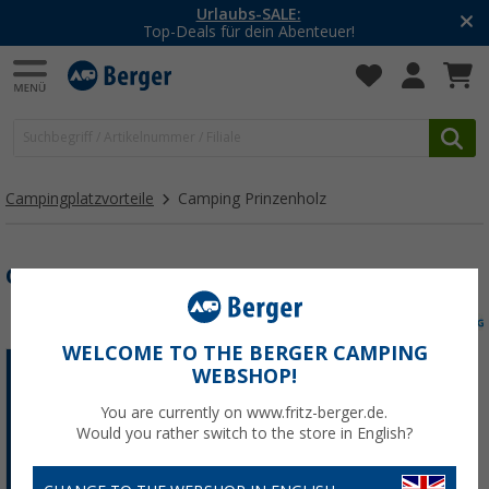
Urlaubs-SALE:
Top-Deals für dein Abenteuer!
Campingplatzvorteile
Camping Prinzenholz
CAMPING PRINZENHOLZ
WELCOME TO THE BERGER CAMPING
WEBSHOP!
Fritz Berger
Kundenkartenbesitzer
You are currently on www.fritz-berger.de.
erhalten ab der
3.
Would you rather switch to the store in English?
Übernachtung
für zwei
Personen gibt es
einen
Kaffee und ein Stück