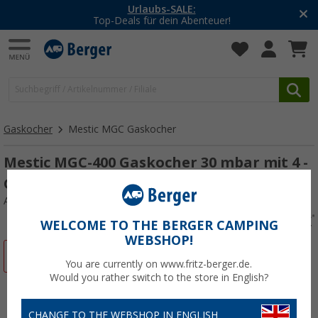
-20% auf Kleidung und Schuhe
Mit dem Aktionscode
20SSV
Gaskocher
Mestic MGC Gaskocher
Mestic MGC-400 Gaskocher 30 mbar mit 4 -
Gasbrenner
Art.-Nr.: 196451
WELCOME TO THE BERGER CAMPING
WEBSHOP!
%
You are currently on www.fritz-berger.de.
Would you rather switch to the store in English?
CHANGE TO THE WEBSHOP IN ENGLISH