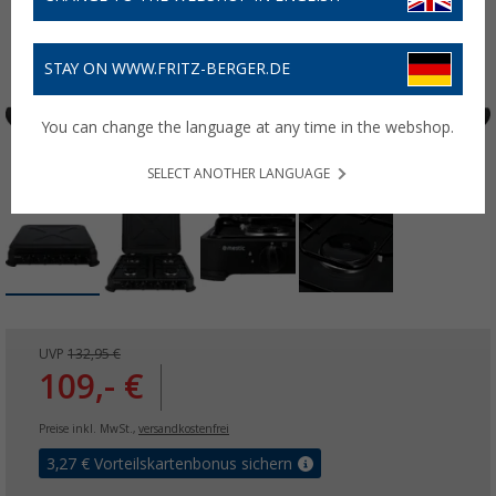
STAY ON WWW.FRITZ-BERGER.DE
You can change the language at any time in the webshop.
SELECT ANOTHER LANGUAGE
UVP
132,95 €
109,- €
Preise inkl. MwSt.,
versandkostenfrei
3,27
€ Vorteilskartenbonus sichern