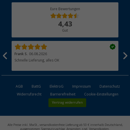
Berger Bewusst
Eure Bewertungen
Bestellstatus
Über uns
4,43
Hauptkatalog
Gut
Händler werden
Frank S.
06.08.2026
Rai
Schnelle Lieferung, alles OK
Gut
AGB
BattG
ElektroG
Impressum
Datenschutz
Widerrufsrecht
Barrierefreiheit
Cookie-Einstellungen
Vertrag widerrufen
Alle Preise inkl. MwSt., versandkostenfreie Lieferung ab 50 € innerhalb Deutschland,
ausgenommen Sperrgutzuschlag. Ansonsten zzgl. Versandkosten.