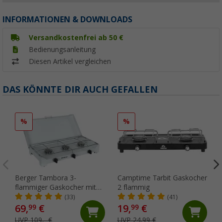
INFORMATIONEN & DOWNLOADS
Versandkostenfrei ab 50 €
Bedienungsanleitung
Diesen Artikel vergleichen
DAS KÖNNTE DIR AUCH GEFALLEN
%
%
Berger Tambora 3-
Camptime Tarbit Gaskocher
flammiger Gaskocher mit
2 flammig
Zündsicherung
(33)
(41)
69,
€
19,
€
99
99
UVP 109,- €
UVP 24,99 €