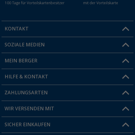
100 Tage für Vorteilskartenbesitzer
mit der Vorteilskarte
KONTAKT
SOZIALE MEDIEN
Du hast eine Frage?
MEIN BERGER
Filiale finden
HILFE & KONTAKT
Vorteilskarte
Blog
ZAHLUNGSARTEN
FAQ & Kontakt
Produkttester
Versandinformationen
WIR VERSENDEN MIT
Jobs & Karriere
Click & Collect
SICHER EINKAUFEN
Geschenkgutschein
Rücksendung