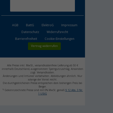
und eine sehr gute Ko
Leider hatte das bestel
an unseren Caddy Maxi
Rückabwicklung verlief
unkompliziert.
AGB
BattG
ElektroG
Impressum
Datenschutz
Widerrufsrecht
Barrierefreiheit
Cookie-Einstellungen
Vertrag widerrufen
Alle Preise inkl. MwSt., versandkostenfreie Lieferung ab 50 €
innerhalb Deutschland, ausgenommen Sperrgutzuschlag. Ansonsten
zzgl. Versandkosten.
Änderungen und Irrtümer vorbehalten. Abbildungen ähnlich. Nur
solange der Vorrat reicht.
Die durchgestrichenen Preise entsprechen dem bisherigen Preis bei
Berger.
1)
Gekennzeichnete Preise sind mit 0% MwSt. gemäß
§ 12 Abs. 3 Nr.
1 UStG