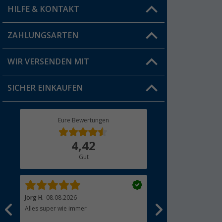
HILFE & KONTAKT
Vorteilskarte
Blog
ZAHLUNGSARTEN
FAQ & Kontakt
Produkttester
Versandinformationen
WIR VERSENDEN MIT
Jobs & Karriere
Click & Collect
SICHER EINKAUFEN
Geschenkgutschein
Rücksendung
Berger Bewusst
Eure Bewertungen
Bestellstatus
Über uns
4,42
Hauptkatalog
Gut
Händler werden
Jörg H.
08.08.2026
Klaus V.
08.08.2026
Alles super wie immer
Einkaufen bei Berger is
Produkte, schneller un