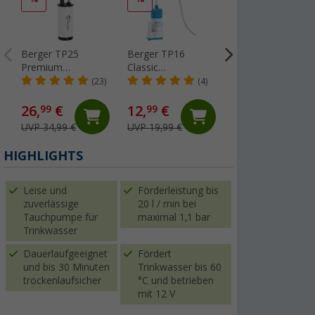
Berger TP25
Berger TP16
Lilie Native
Premium
Classic
Trinkwasserschla
Tauchpumpe
Tauchpumpe 12V
für Kaltwasser
(23)
(4)
lebensmittelecht
0,6 bar 16 l/min
10x15 mm
(Über 100)
12V 1,8 bar 25
(Meterware)
26,
€
12,
€
99
99
5,
€
99
l/min
UVP 34,99 €
UVP 19,99 €
(5,
99
€ / 1 m)
HIGHLIGHTS
Leise und
Förderleistung bis
zuverlässige
20 l / min bei
Tauchpumpe für
maximal 1,1 bar
Trinkwasser
Dauerlaufgeeignet
Fördert
und bis 30 Minuten
Trinkwasser bis 60
trockenlaufsicher
°C und betrieben
mit 12 V