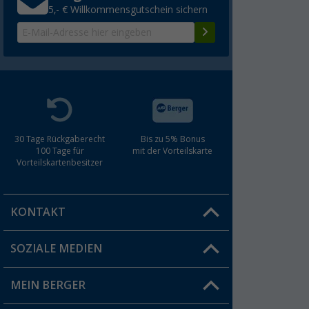
5,- € Willkommensgutschein sichern
30 Tage Rückgaberecht
Bis zu 5% Bonus
100 Tage für
mit der Vorteilskarte
Vorteilskartenbesitzer
KONTAKT
SOZIALE MEDIEN
Du hast eine Frage?
MEIN BERGER
Filiale finden