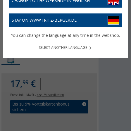
CHANGE TO THE WEBSHOP IN ENGLISH
STAY ON WWW.FRITZ-BERGER.DE
You can change the language at any time in the webshop.
SELECT ANOTHER LANGUAGE
17,
€
99
Preise inkl. MwSt.,
zzgl. Versandkosten
Bis zu 5% Vorteilskartenbonus
sichern