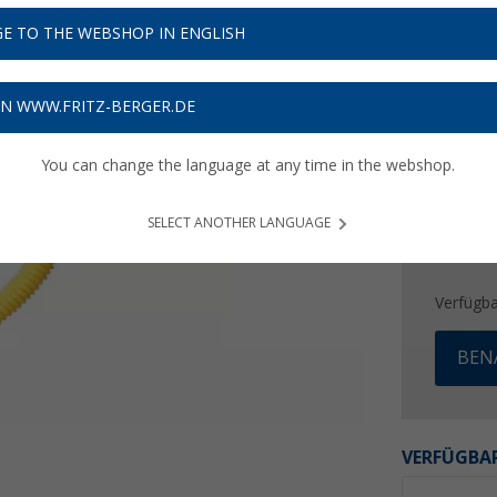
67,
9
E TO THE WEBSHOP IN ENGLISH
Preise inkl
Bis zu 
ON WWW.FRITZ-BERGER.DE
You can change the language at any time in the webshop.
SELECT ANOTHER LANGUAGE
Verfügba
BEN
VERFÜGBAR