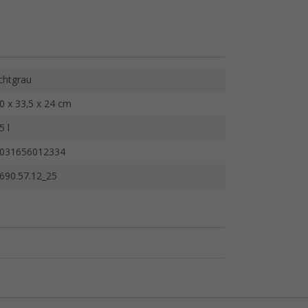
ichtgrau
0 x 33,5 x 24 cm
5 l
031656012334
690.57.12_25