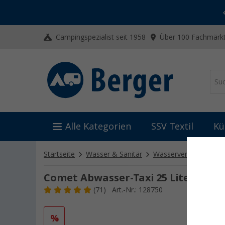
-20% auf Kleidung und Schuhe
Mit dem Aktionscode
20SSV
Campingspezialist seit 1958
Über 100 Fachmärkt
Alle Kategorien
SSV Textil
Kü
Startseite
Wasser & Sanitär
Wasserversorgung
Comet Abwasser-Taxi 25 Liter Komp
(71)
Art.-Nr.: 128750
%