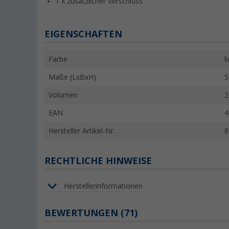
1 x zusätzlicher Verschluss
EIGENSCHAFTEN
Farbe
l
Maße (LxBxH)
5
Volumen
2
EAN
4
Hersteller Artikel-Nr.
8
RECHTLICHE HINWEISE
Herstellerinformationen
BEWERTUNGEN
(71)