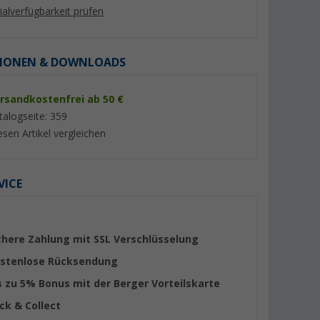
lialverfügbarkeit prüfen
IONEN & DOWNLOADS
rsandkostenfrei ab 50 €
talogseite: 359
esen Artikel vergleichen
VICE
e mit
Lilie Native
Lilie Wasserschlauc
r 13 Liter
Trinkwasserschlauch für
10x14 mm (Meterw
Warmwasser 10x15 mm
er 100)
(47)
(82)
(Meterware)
6,
€
3,
€
99
99
chere Zahlung mit SSL Verschlüsselung
(6,
99
€ / 1 m)
(3,
99
€ / 1 m)
stenlose Rücksendung
s zu 5% Bonus mit der Berger Vorteilskarte
ick & Collect