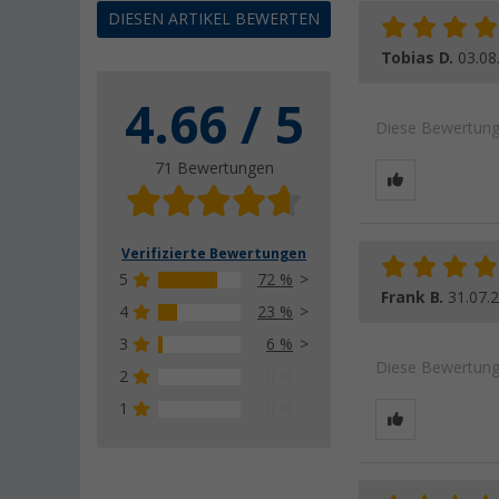
DIESEN ARTIKEL BEWERTEN
Tobias D.
03.08
4.66 / 5
Diese Bewertung 
71 Bewertungen
Verifizierte Bewertungen
5
72 %
Frank B.
31.07.
4
23 %
3
6 %
Diese Bewertung 
2
0 %
1
0 %