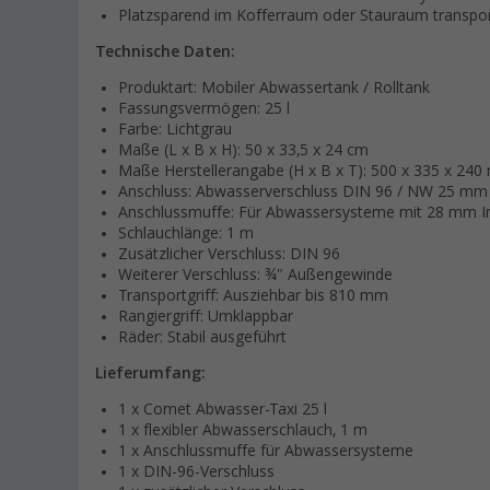
Platzsparend im Kofferraum oder Stauraum transpor
Technische Daten:
Produktart: Mobiler Abwassertank / Rolltank
Fassungsvermögen: 25 l
Farbe: Lichtgrau
Maße (L x B x H): 50 x 33,5 x 24 cm
Maße Herstellerangabe (H x B x T): 500 x 335 x 24
Anschluss: Abwasserverschluss DIN 96 / NW 25 mm
Anschlussmuffe: Für Abwassersysteme mit 28 mm 
Schlauchlänge: 1 m
Zusätzlicher Verschluss: DIN 96
Weiterer Verschluss: ¾" Außengewinde
Transportgriff: Ausziehbar bis 810 mm
Rangiergriff: Umklappbar
Räder: Stabil ausgeführt
Lieferumfang:
1 x Comet Abwasser-Taxi 25 l
1 x flexibler Abwasserschlauch, 1 m
1 x Anschlussmuffe für Abwassersysteme
1 x DIN-96-Verschluss