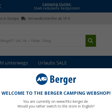
Camping Outlet:
Stark reduzierte Restposten!
e in Europa
Versandkostenfrei ab 50 €
hl unterwegs
Urlaubs SALE
Ab- & Grauwassertanks
Comet Abwasser-Taxi 25 Liter Komplett-S
lett-Set mit Schlauch
WELCOME TO THE BERGER CAMPING WEBSHOP!
You are currently on www.fritz-berger.de.
Would you rather switch to the store in English?
bisher
80