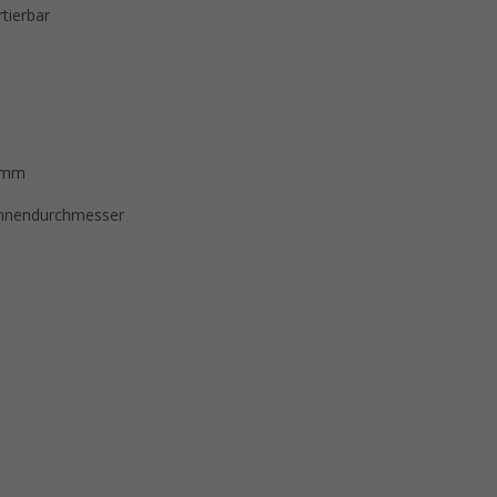
tierbar
0 mm
Innendurchmesser