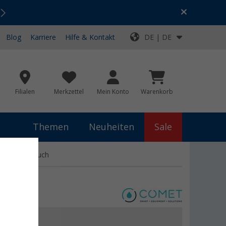
Urlaubs-SALE:
Top-Deals für dein Abenteuer!
Blog
Karriere
Hilfe & Kontakt
DE | DE
Filialen
Merkzettel
Mein Konto
Warenkorb
Themen
Neuheiten
Sale
et mit Schlauch
,99 €