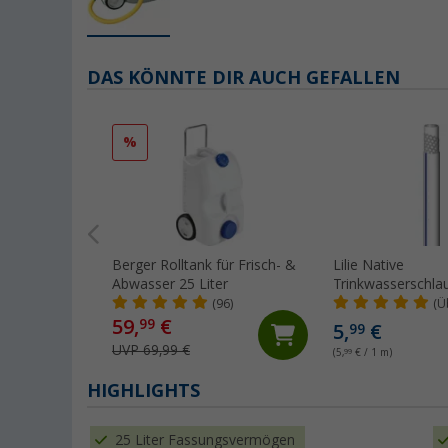
DAS KÖNNTE DIR AUCH GEFALLEN
%
Berger Rolltank für Frisch- &
Lilie Native
Abwasser 25 Liter
Trinkwasserschlau
Kaltwasser 10x1
(96)
(Ü
(Meterware)
59,
€
99
5,
€
99
UVP 69,99 €
(5,
99
€ / 1 m)
HIGHLIGHTS
25 Liter Fassungsvermögen