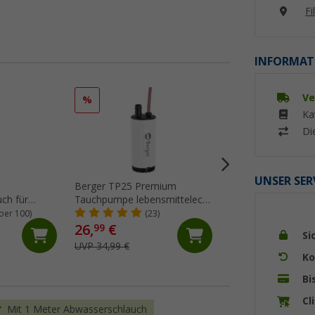
Fi
INFORMAT
Ve
%
%
Ka
Di
UNSER SER
Berger TP25 Premium
Berger Einfüllkann
ch für
Tauchpumpe lebensmittelecht
flexiblem Ausgieße
5 mm
12V 1,8 bar 25 l/min
ber 100)
(23)
(Üb
26,
€
19,
€
99
99
Si
UVP 34,99 €
UVP 29,99 €
Ko
Bi
Cl
Mit 1 Meter Abwasserschlauch