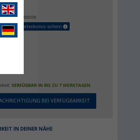
€
9
. MwSt.,
versandkostenfrei
5% Vorteilskartenbonus sichern
rkeit:
VERFÜGBAR IN BIS ZU 7 WERKTAGEN
ACHRICHTIGUNG BEI VERFÜGBARKEIT
KEIT IN DEINER NÄHE