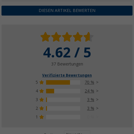
(29)
11,
€
99
DIESEN ARTIKEL BEWERTEN
16,99 €
4.62 / 5
37 Bewertungen
Verifizierte Bewertungen
5
70 %
4
24 %
3
3 %
2
3 %
1
0 %