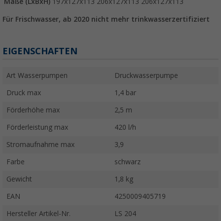
Maße (LxBxH)
197x127x113
206x127x113
206x127x113
Für Frischwasser, ab 2020 nicht mehr trinkwasserzertifiziert
EIGENSCHAFTEN
Art Wasserpumpen
Druckwasserpumpe
Druck max
1,4 bar
Förderhöhe max
2,5 m
Förderleistung max
420 l/h
Stromaufnahme max
3,9
Farbe
schwarz
Gewicht
1,8 kg
EAN
4250009405719
Hersteller Artikel-Nr.
LS 204