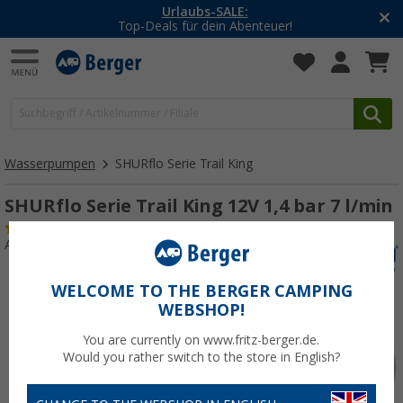
-20% auf Kleidung und Schuhe
Mit dem Aktionscode
20SSV
Wasserpumpen
SHURflo Serie Trail King
SHURflo Serie Trail King 12V 1,4 bar 7 l/min
(37)
Art.-Nr.: 123850
WELCOME TO THE BERGER CAMPING
WEBSHOP!
You are currently on www.fritz-berger.de.
Would you rather switch to the store in English?