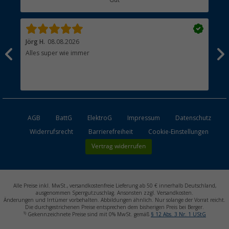
Gut
Händler werden
Jörg H.
08.08.2026
Kla
Alles super wie immer
Ein
und
Lei
Max
unk
AGB
BattG
ElektroG
Impressum
Datenschutz
Widerrufsrecht
Barrierefreiheit
Cookie-Einstellungen
Vertrag widerrufen
Alle Preise inkl. MwSt., versandkostenfreie Lieferung ab 50 € innerhalb Deutschland,
ausgenommen Sperrgutzuschlag. Ansonsten zzgl. Versandkosten.
Änderungen und Irrtümer vorbehalten. Abbildungen ähnlich. Nur solange der Vorrat reicht.
Die durchgestrichenen Preise entsprechen dem bisherigen Preis bei Berger.
1)
Gekennzeichnete Preise sind mit 0% MwSt. gemäß
§ 12 Abs. 3 Nr. 1 UStG