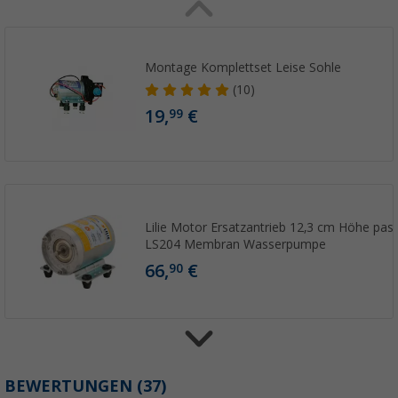
Montage Komplettset Leise Sohle
(10)
19,
€
99
Lilie Motor Ersatzantrieb 12,3 cm Höhe pas
LS204 Membran Wasserpumpe
66,
€
90
SHUR-FLO-Pumpenfilter
BEWERTUNGEN
(37)