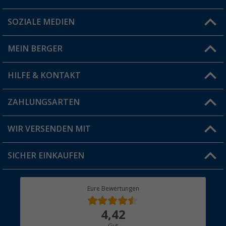
SOZIALE MEDIEN
Du hast eine Frage?
MEIN BERGER
Filiale finden
HILFE & KONTAKT
Vorteilskarte
Blog
ZAHLUNGSARTEN
FAQ & Kontakt
Produkttester
Versandinformationen
WIR VERSENDEN MIT
Jobs & Karriere
Click & Collect
SICHER EINKAUFEN
Geschenkgutschein
Rücksendung
Berger Bewusst
Eure Bewertungen
Bestellstatus
Über uns
4,42
Hauptkatalog