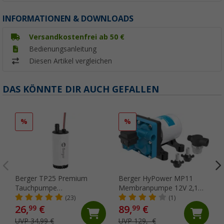
INFORMATIONEN & DOWNLOADS
Versandkostenfrei ab 50 €
Bedienungsanleitung
Diesen Artikel vergleichen
DAS KÖNNTE DIR AUCH GEFALLEN
%
%
Berger TP25 Premium
Berger HyPower MP11
Tauchpumpe
Membranpumpe 12V 2,1
lebensmittelecht 12V 1,8
bar 11,3 l/min
(23)
(1)
bar 25 l/min
26,
€
89,
€
99
99
UVP 34,99 €
UVP 129,- €
(