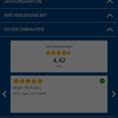
ZAHLUNGSARTEN
FAQ & Kontakt
Produkttester
Versandinformationen
WIR VERSENDEN MIT
Jobs & Karriere
Click & Collect
SICHER EINKAUFEN
Geschenkgutschein
Rücksendung
Berger Bewusst
Eure Bewertungen
Bestellstatus
Über uns
4,42
Hauptkatalog
Gut
Händler werden
Jörg H.
08.08.2026
Kla
Alles super wie immer
Ein
und
Lei
Max
unk