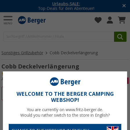
-20% auf Kleidung und Schuhe
Mit dem Aktionscode
20SSV
Sonstiges Grillzubehör
Cobb Deckelverlängerung
Cobb Deckelverlängerung
(10)
Art.-Nr.: 456860
%
WELCOME TO THE BERGER CAMPING
WEBSHOP!
You are currently on www.fritz-berger.de.
Would you rather switch to the store in English?