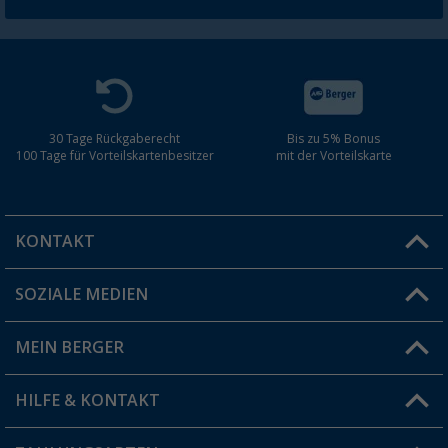
30 Tage Rückgaberecht
Bis zu 5% Bonus
100 Tage für Vorteilskartenbesitzer
mit der Vorteilskarte
KONTAKT
SOZIALE MEDIEN
Du hast eine Frage?
MEIN BERGER
Filiale finden
HILFE & KONTAKT
Vorteilskarte
Blog