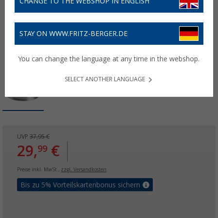
CHANGE TO THE WEBSHOP IN ENGLISH
STAY ON WWW.FRITZ-BERGER.DE
You can change the language at any time in the webshop.
SELECT ANOTHER LANGUAGE
UVP
37,95 €
29,
€
99
Preise inkl. MwSt.,
zzgl. Versandkosten
Bis zu 5% Vorteilskartenbonus sichern