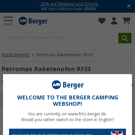
-20% auf Kleidung und Schuhe
Mit dem Aktionscode
20SSV
Holzkohlegrills
Petromax Raketenofen RF33
Petromax Raketenofen RF33
(14)
Art.-Nr.: 487330
WELCOME TO THE BERGER CAMPING
%
WEBSHOP!
You are currently on www.fritz-berger.de.
Would you rather switch to the store in English?