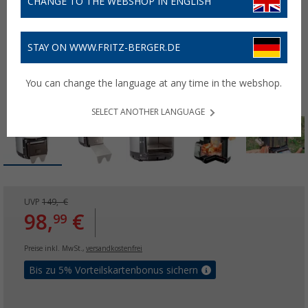
CHANGE TO THE WEBSHOP IN ENGLISH
STAY ON WWW.FRITZ-BERGER.DE
You can change the language at any time in the webshop.
SELECT ANOTHER LANGUAGE
UVP
149,- €
98,
€
99
Preise inkl. MwSt.,
versandkostenfrei
Bis zu 5% Vorteilskartenbonus sichern