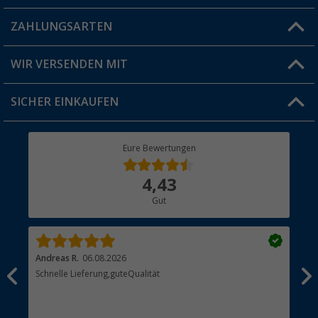
Blog
ZAHLUNGSARTEN
FAQ & Kontakt
Produkttester
Versandinformationen
WIR VERSENDEN MIT
Jobs & Karriere
Click & Collect
SICHER EINKAUFEN
Geschenkgutschein
Rücksendung
Berger Bewusst
Eure Bewertungen
Bestellstatus
Über uns
4,43
Hauptkatalog
Gut
Händler werden
Andreas R.
06.08.2026
Dir
erne
Schnelle Lieferung,guteQualität
Die
Bes