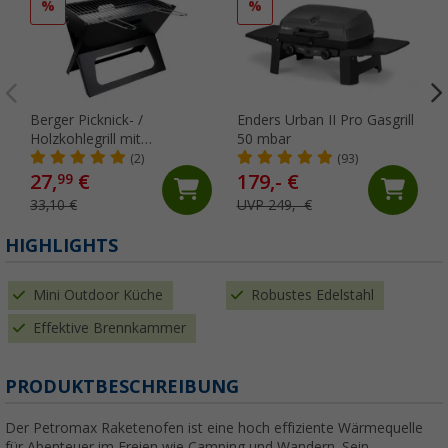
%
%
Berger Picknick- /
Enders Urban II Pro Gasgrill
Holzkohlegrill mit
50 mbar
Klappmechanismus
(2)
(93)
27,
€
179,- €
99
33,10 €
UVP 249,- €
HIGHLIGHTS
Mini Outdoor Küche
Robustes Edelstahl
Effektive Brennkammer
PRODUKTBESCHREIBUNG
Der Petromax Raketenofen ist eine hoch effiziente Wärmequelle
für Abenteuer im Freien wie Camping und Wandern. Sein