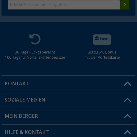
30 Tage Rückgaberecht
Bis zu 5% Bonus
100 Tage für Vorteilskartenbesitzer
mit der Vorteilskarte
KONTAKT
SOZIALE MEDIEN
Du hast eine Frage?
MEIN BERGER
Filiale finden
HILFE & KONTAKT
Vorteilskarte