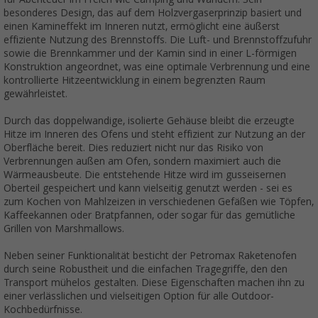
besonderes Design, das auf dem Holzvergaserprinzip basiert und
einen Kamineffekt im Inneren nutzt, ermöglicht eine äußerst
effiziente Nutzung des Brennstoffs. Die Luft- und Brennstoffzufuhr
sowie die Brennkammer und der Kamin sind in einer L-förmigen
Konstruktion angeordnet, was eine optimale Verbrennung und eine
kontrollierte Hitzeentwicklung in einem begrenzten Raum
gewährleistet.
Durch das doppelwandige, isolierte Gehäuse bleibt die erzeugte
Hitze im Inneren des Ofens und steht effizient zur Nutzung an der
Oberfläche bereit. Dies reduziert nicht nur das Risiko von
Verbrennungen außen am Ofen, sondern maximiert auch die
Wärmeausbeute. Die entstehende Hitze wird im gusseisernen
Oberteil gespeichert und kann vielseitig genutzt werden - sei es
zum Kochen von Mahlzeizen in verschiedenen Gefäßen wie Töpfen,
Kaffeekannen oder Bratpfannen, oder sogar für das gemütliche
Grillen von Marshmallows.
Neben seiner Funktionalität besticht der Petromax Raketenofen
durch seine Robustheit und die einfachen Tragegriffe, den den
Transport mühelos gestalten. Diese Eigenschaften machen ihn zu
einer verlässlichen und vielseitigen Option für alle Outdoor-
Kochbedürfnisse.