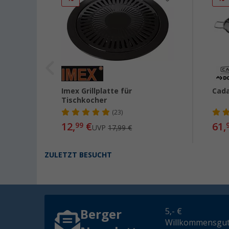
Imex Grillplatte für
Cada
Tischkocher
(23)
12,
€
61,
99
UVP
17,99 €
ZULETZT BESUCHT
5,- €
Berger
Willkommensgut