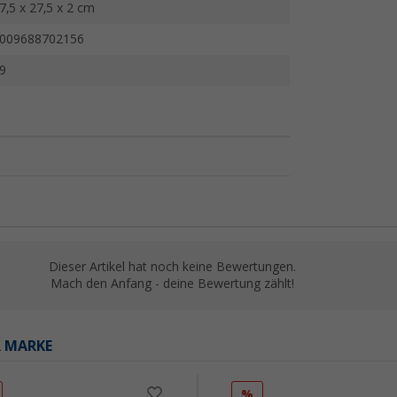
7,5 x 27,5 x 2 cm
009688702156
9
Dieser Artikel hat noch keine Bewertungen.
Mach den Anfang - deine Bewertung zählt!
R MARKE
%