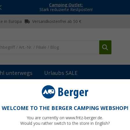
Camping Outlet:
Stark reduzierte Restposten!
e in Europa
Versandkostenfrei ab 50 €
hl unterwegs
Urlaubs SALE
Grills & Kocher
Grillroste, Pfannen und Platten
Cobb Pizzastein
WELCOME TO THE BERGER CAMPING WEBSHOP!
You are currently on www.fritz-berger.de.
Would you rather switch to the store in English?
UVP
36,- 