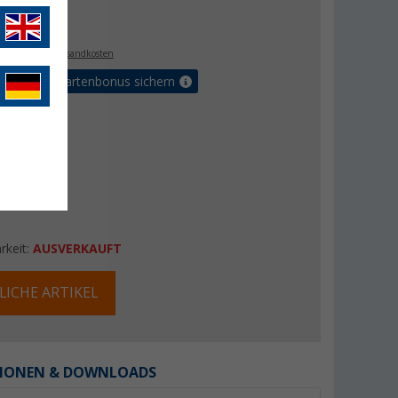
€
9
. MwSt.,
zzgl. Versandkosten
5% Vorteilskartenbonus sichern
rkeit:
AUSVERKAUFT
LICHE ARTIKEL
IONEN & DOWNLOADS