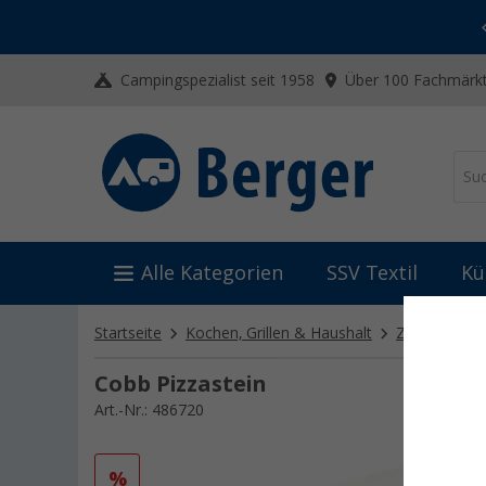
-20% auf Kleidung und Schuhe
Mit dem Aktionscode
20SSV
Campingspezialist seit 1958
Über 100 Fachmärkt
Alle Kategorien
SSV Textil
Kü
Startseite
Kochen, Grillen & Haushalt
Zubehör für 
Cobb Pizzastein
Art.-Nr.: 486720
%