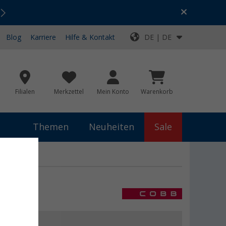
Urlaubs-SALE:
Top-Deals für dein Abenteuer!
Blog
Karriere
Hilfe & Kontakt
DE | DE
Filialen
Merkzettel
Mein Konto
Warenkorb
Themen
Neuheiten
Sale
€