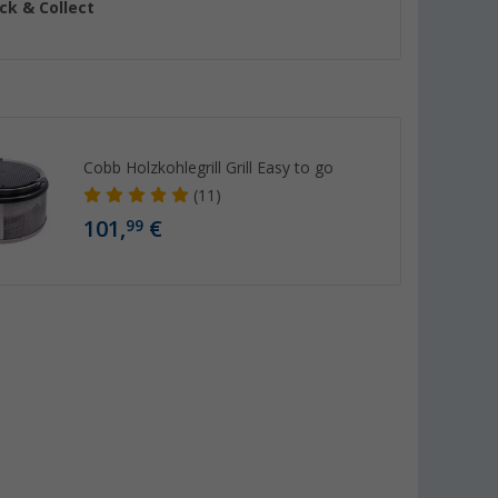
ick & Collect
Cobb Holzkohlegrill Grill Easy to go
(11)
101,
€
99