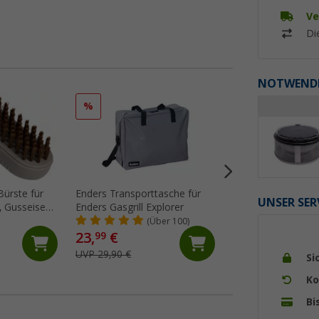
Ve
Di
NOTWENDI
%
%
Bürste für
Enders Transporttasche für
Cadac Kaffeekann
UNSER SER
n-
Enders Gasgrill Explorer
aus Edelstahl 13,7
Oberflächen
(Über 100)
(7)
23,
€
7,
€
99
99
UVP 29,90 €
UVP 9,95 €
Si
Ko
Bi