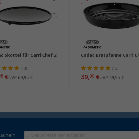
c Skottel für Carri Chef 2
Cadac Bratpfanne Carri C
(13)
(12)
€
39,
€
95
99
UVP
69,95 €
UVP
49,95 €
schein