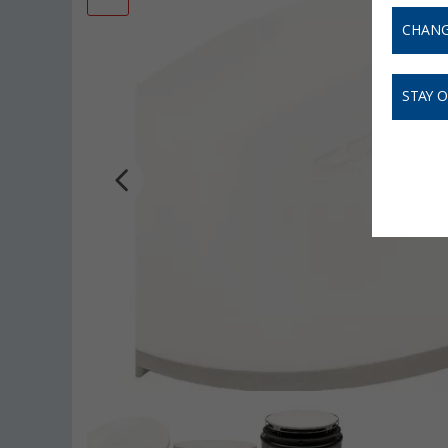
CHANG
STAY 