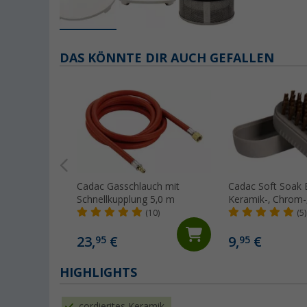
DAS KÖNNTE DIR AUCH GEFALLEN
Cadac Gasschlauch mit
Cadac Soft Soak 
Schnellkupplung 5,0 m
Keramik-, Chrom-, Gusseise
und emaillierten 
(10)
(5)
12 cm
23,
€
9,
€
95
95
HIGHLIGHTS
cordierites Keramik