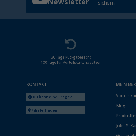
Newsletter
sichern
30 Tage Rückgaberecht
100 Tage für Vorteilskartenbesitzer
KONTAKT
MEIN BE
Vorteilska
Du hast eine Frage?
Blog
Filiale finden
Produktte
Jobs & Kar
Geschenk