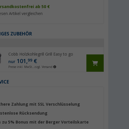
rsandkostenfrei ab 50 €
esen Artikel vergleichen
GES ZUBEHÖR
Cobb Holzkohlegrill Grill Easy to go
101,
€
99
nur
Preise inkl. MwSt., zzgl. Versand
enständer
Cadac Soft Soak
Enders Wetterschutz
VICE
 cm
Reinigungsschale für
Urban- und Explorer
Grilloberflächen und Pfannen
(10)
(90)
50 cm
32,
€
19,
€
95
90
UVP 34,95 €
UVP 19,99 €
chere Zahlung mit SSL Verschlüsselung
stenlose Rücksendung
s zu 5% Bonus mit der Berger Vorteilskarte