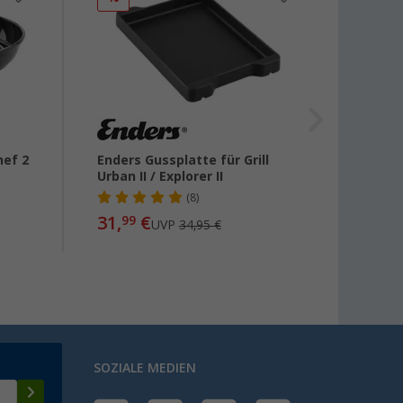
hef 2
Enders Gussplatte für Grill
Cadac 
Urban II / Explorer II
(8)
31,
€
59,
99
99
UVP
34,95 €
SOZIALE MEDIEN