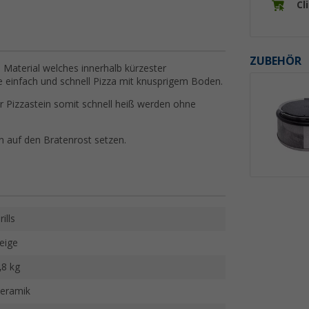
Cl
ZUBEHÖR
n Material welches innerhalb kürzester
ie einfach und schnell Pizza mit knusprigem Boden.
r Pizzastein somit schnell heiß werden ohne
n auf den Bratenrost setzen.
rills
eige
,8 kg
eramik