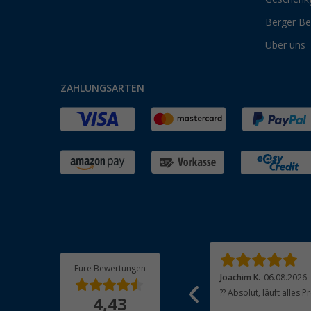
Berger B
Über uns
ZAHLUNGSARTEN
Eure Bewertungen
Christian R.
06.08.2026
Joachim K.
06.08.2026
Leider fehlen Verlinkungen zu Produkten die
?? Absolut, läuft alles 
4,43
zu dem Artikel passen bzw. weitere