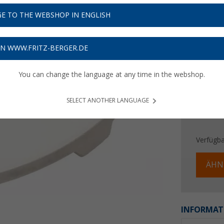
29,
9
E TO THE WEBSHOP IN ENGLISH
Preise inkl
Bis zu 
ON WWW.FRITZ-BERGER.DE
You can change the language at any time in the webshop.
SELECT ANOTHER LANGUAGE
Verfügba
ÄHN
INFORMAT