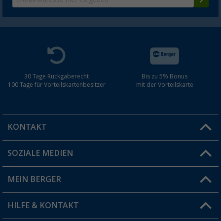
30 Tage Rückgaberecht
Bis zu 5% Bonus
100 Tage für Vorteilskartenbesitzer
mit der Vorteilskarte
KONTAKT
SOZIALE MEDIEN
Du hast eine Frage?
MEIN BERGER
Filiale finden
HILFE & KONTAKT
Vorteilskarte