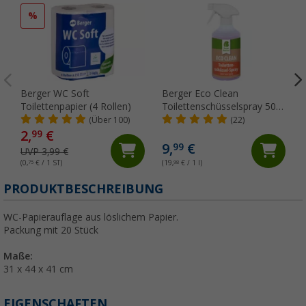
%
Berger WC Soft
Berger Eco Clean
Toilettenpapier (4 Rollen)
Toilettenschüsselspray 500
ml
(Über 100)
(22)
2,
€
99
9,
€
99
UVP 3,99 €
(0,
75
€ / 1 ST)
(19,
98
€ / 1 l)
(
PRODUKTBESCHREIBUNG
WC-Papierauflage aus löslichem Papier.
Packung mit 20 Stück
Maße:
31 x 44 x 41 cm
EIGENSCHAFTEN