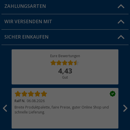
Blog
ZAHLUNGSARTEN
FAQ & Kontakt
Produkttester
Versandinformationen
WIR VERSENDEN MIT
Jobs & Karriere
Click & Collect
SICHER EINKAUFEN
Geschenkgutschein
Rücksendung
Berger Bewusst
Eure Bewertungen
Bestellstatus
Über uns
4,43
Hauptkatalog
Gut
Händler werden
Ralf N.
06.08.2026
Hen
Breite Produktpalette, faire Preise, guter Online Shop und
?
schnelle Lieferung.