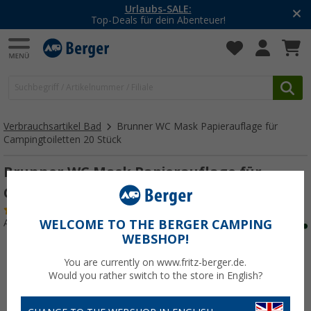
-20% auf Kleidung und Schuhe
Mit dem Aktionscode
20SSV
Verbrauchsartikel Bad
Brunner WC Mask Papierauflage für
Campingtoiletten 20 Stück
Brunner WC Mask Papierauflage für
Campingtoiletten 20 Stück
(2)
Art.-Nr.: 618061
WELCOME TO THE BERGER CAMPING
WEBSHOP!
You are currently on www.fritz-berger.de.
Would you rather switch to the store in English?