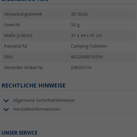
Verpackungseinheit
20 Stück
Gewicht
50 g
Maße (LxBxH)
31 x 44 x 41 cm
Passend für
Camping-Toiletten
EAN
8022068016559
Hersteller Artikel-Nr.
0402031N
RECHTLICHE HINWEISE
Allgemeine Sicherheitshinweise
Herstellerinformationen
UNSER SERVICE