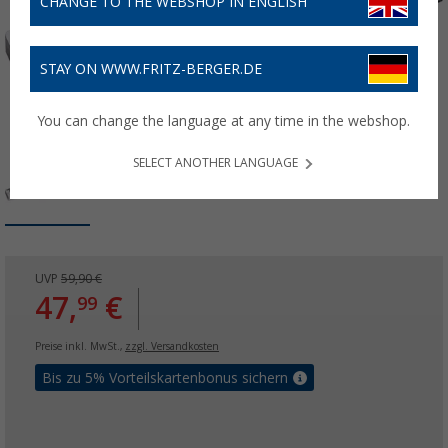
CHANGE TO THE WEBSHOP IN ENGLISH
STAY ON WWW.FRITZ-BERGER.DE
You can change the language at any time in the webshop.
SELECT ANOTHER LANGUAGE
UVP
59,90 €
47,
€
99
Preise inkl. MwSt.,
zzgl. Versandkosten
Bis zu 5% Vorteilskartenbonus sichern