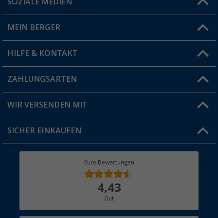
SOZIALE MEDIEN
Du hast eine Frage?
MEIN BERGER
Filiale finden
HILFE & KONTAKT
Vorteilskarte
Blog
ZAHLUNGSARTEN
FAQ & Kontakt
Produkttester
Versandinformationen
WIR VERSENDEN MIT
Jobs & Karriere
Click & Collect
SICHER EINKAUFEN
Geschenkgutschein
Rücksendung
Berger Bewusst
Eure Bewertungen
Bestellstatus
Über uns
4,43
Hauptkatalog
Gut
Händler werden