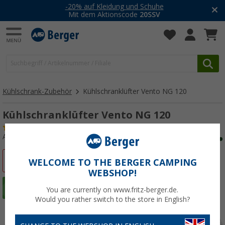
-20% auf Kleidung und Schuhe
Mit dem Aktionscode
20SSV
Kühlschrank-Zubehör
Kühlschranklüfter Vento NG 120
Kühlschranklüfter Vento NG 120
(57)
Art.-Nr.: 272140
%
WELCOME TO THE BERGER CAMPING
WEBSHOP!
You are currently on www.fritz-berger.de.
Would you rather switch to the store in English?