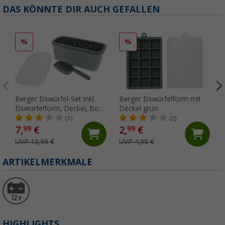
DAS KÖNNTE DIR AUCH GEFALLEN
%
%
Berger Eiswürfel-Set inkl.
Berger Eiswürfelform mit
Eiswürfelform, Deckel, Box
Deckel grün
und Eisschaufel grün
(1)
(2)
7,
€
2,
€
99
99
UVP 10,99 €
UVP 4,99 €
ARTIKELMERKMALE
HIGHLIGHTS