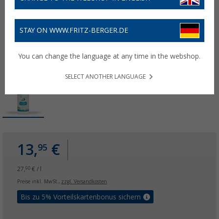
STAY ON WWW.FRITZ-BERGER.DE
You can change the language at any time in the webshop.
SELECT ANOTHER LANGUAGE
13,
€
95
27,
€ / l
90
Preise inkl. MwSt.,
zzgl. Versandkosten
Bis zu 5% Vorteilskartenbonus sichern