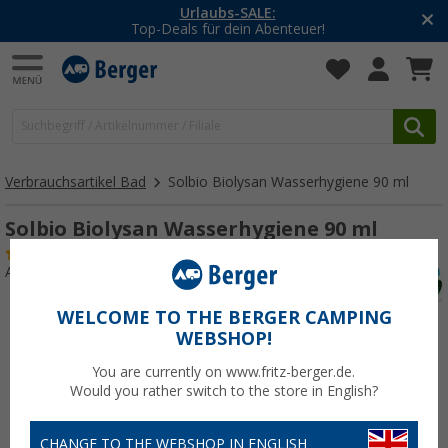
Urlaubs-SALE:
Top-Deals für dein Abenteuer!
Verbrauchsartikel Bad
Solbio Biolysan Wasserhygiene 90 ml
Solbio Biolysan Wasserhygiene 90 ml
(1)
Art.-Nr.: 002192
WELCOME TO THE BERGER CAMPING
WEBSHOP!
You are currently on www.fritz-berger.de.
Would you rather switch to the store in English?
CHANGE TO THE WEBSHOP IN ENGLISH