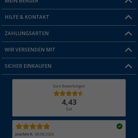
MEIN BERGER
Filiale finden
HILFE & KONTAKT
Vorteilskarte
Blog
ZAHLUNGSARTEN
FAQ & Kontakt
Produkttester
Versandinformationen
WIR VERSENDEN MIT
Jobs & Karriere
Click & Collect
SICHER EINKAUFEN
Geschenkgutschein
Rücksendung
Berger Bewusst
Eure Bewertungen
Bestellstatus
Über uns
4,43
Hauptkatalog
Gut
Händler werden
Joachim K.
06.08.2026
And