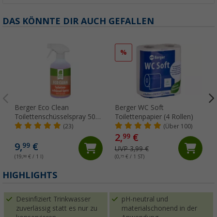
DAS KÖNNTE DIR AUCH GEFALLEN
%
Berger Eco Clean
Berger WC Soft
Toilettenschüsselspray 500
Toilettenpapier (4 Rollen)
ml
(23)
(Über 100)
2,
€
99
9,
€
99
UVP 3,99 €
(19,
98
€ / 1 l)
(0,
75
€ / 1 ST)
(
HIGHLIGHTS
Desinfiziert Trinkwasser
pH-neutral und
zuverlässig statt es nur zu
materialschonend in der