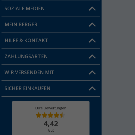
SOZIALE MEDIEN
Du hast eine Frage?
MEIN BERGER
Filiale finden
HILFE & KONTAKT
Vorteilskarte
Blog
ZAHLUNGSARTEN
FAQ & Kontakt
Produkttester
Versandinformationen
WIR VERSENDEN MIT
Jobs & Karriere
Click & Collect
SICHER EINKAUFEN
Geschenkgutschein
Rücksendung
Berger Bewusst
Eure Bewertungen
Bestellstatus
Über uns
4,42
Hauptkatalog
Gut
Händler werden