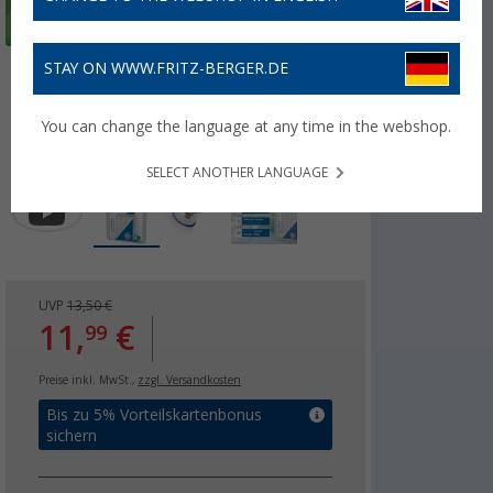
STAY ON WWW.FRITZ-BERGER.DE
You can change the language at any time in the webshop.
SELECT ANOTHER LANGUAGE
UVP
13,50 €
11,
€
99
Preise inkl. MwSt.,
zzgl. Versandkosten
Bis zu 5% Vorteilskartenbonus
sichern