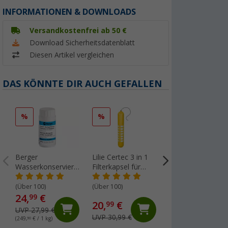
INFORMATIONEN & DOWNLOADS
Versandkostenfrei ab 50 €
Download Sicherheitsdatenblatt
Diesen Artikel vergleichen
DAS KÖNNTE DIR AUCH GEFALLEN
%
%
Berger
Lilie Certec 3 in 1
Awiwa oxi
Wasserkonservierung
Filterkapsel für
Frischwassertankr
Silber (ohne Chlor)
Frischwasserschutz
500 g
(86
für 10.000 l
100 Liter
(Über 100)
(Über 100)
24,
€
18,
€
99
99
20,
€
99
UVP 27,99 €
UVP 19,95 €
UVP 30,99 €
(249,
90
€ / 1 kg)
(37,
98
€ / 1 kg)