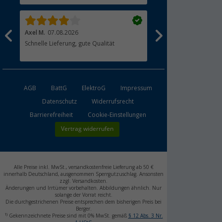
Axel M.
07.08.2026
Martin G.
07.08.2026
Schnelle Lieferung, gute Qualität
Das Personal ist sehr h
freundlich
AGB
BattG
ElektroG
Impressum
Datenschutz
Widerrufsrecht
Barrierefreiheit
Cookie-Einstellungen
Vertrag widerrufen
Alle Preise inkl. MwSt., versandkostenfreie Lieferung ab 50 €
innerhalb Deutschland, ausgenommen Sperrgutzuschlag. Ansonsten
zzgl. Versandkosten.
Änderungen und Irrtümer vorbehalten. Abbildungen ähnlich. Nur
solange der Vorrat reicht.
Die durchgestrichenen Preise entsprechen dem bisherigen Preis bei
Berger.
1)
Gekennzeichnete Preise sind mit 0% MwSt. gemäß
§ 12 Abs. 3 Nr.