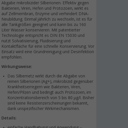
Abgabe mikrobizider Silberionen. Effektiv gegen
Bakterien, Viren, Hefen und Protozoen, wirkt es
auf Zellmembran, Enzyme und verhindert DNA-
Neubildung. Einmal jährlich zu wechseln, ist es für
alle Tankgrößen geeignet und kann bis zu 160
Liter Wasser konservieren. Mit patentierter
Technologie entspricht es DIN EN 15030 und
nutzt Solvatisierung, Fluidisierung und
Kontaktfläche für eine schnelle Konservierung. Vor
Einsatz wird eine Grundreinigung und Desinfektion
empfohlen.
Wirkungsweise:
Das Silbernetz wirkt durch die Abgabe von
reinen Silberionen (Ag+), mikrobizid gegenüber
Krankheitserregern wie Bakterien, Viren,
Hefen/Pilzen und bedingt auch Protozoen, im
Konzentrationsbereich von 5 bis 80 µg/l. Bisher
sind keine Resistenzerscheinungen bekannt,
dank unspezifischer Wirkmechanismen.
Details:
einfache Handhabung und Anwendung –