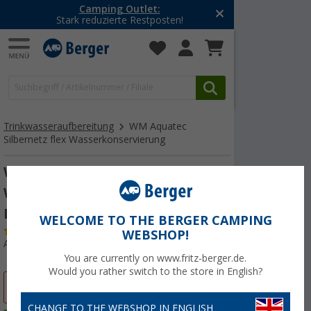
Camping Outlet:
Stark reduzierte Restposten!
Trinkwasseraufbereitung
WM Aquatec
Silbernetz flex Wasserkonservierung
WM Aquatec Silbernetz flex
Wasserkonservierung bis 15
Liter Tankgröße
WELCOME TO THE BERGER CAMPING
(
Über
100)
WEBSHOP!
Art.-Nr.: 353030
You are currently on www.fritz-berger.de.
Would you rather switch to the store in English?
%
CHANGE TO THE WEBSHOP IN ENGLISH