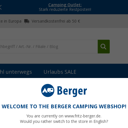
Camping Outlet:
Stark reduzierte Restposten!
e in Europa
Versandkostenfrei ab 50 €
hl unterwegs
Urlaubs SALE
Trinkwasseraufbereitung
BIOLIT Ersatz-Filterpatrone
WELCOME TO THE BERGER CAMPING WEBSHOP!
You are currently on www.fritz-berger.de.
Would you rather switch to the store in English?
bisher
42