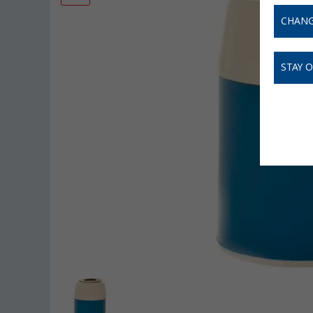
CHANG
STAY 