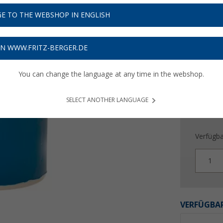
40,
9
E TO THE WEBSHOP IN ENGLISH
Preise inkl
Bis zu 
ON WWW.FRITZ-BERGER.DE
You can change the language at any time in the webshop.
SELECT ANOTHER LANGUAGE
Verfügba
1
VERFÜGBAR