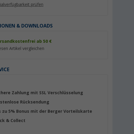
lialverfügbarkeit prüfen
IONEN & DOWNLOADS
rsandkostenfrei ab 50 €
esen Artikel vergleichen
VICE
Berger Wassertankreiniger
EasyDriver MyClea
iniger 500
250 g
Tankreiniger 1 Liter
(Über 100)
(Übe
chere Zahlung mit SSL Verschlüsselung
stenlose Rücksendung
14,
€
12,
€
99
99
(59,
96
€ / 1 kg)
(12,
99
€ / 1 l)
s zu 5% Bonus mit der Berger Vorteilskarte
ick & Collect