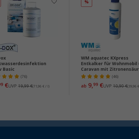
%
Dox
WM aquatec KXpress
kwasserdesinfektion
Entkalker für Wohnmobil
v Basic
Caravan mit Zitronensäu
(76)
(46)
€
9,
€
99
99
UVP
19,99 €
ab
UVP
10,90 €
(71,96 € / l)
(39,96 €