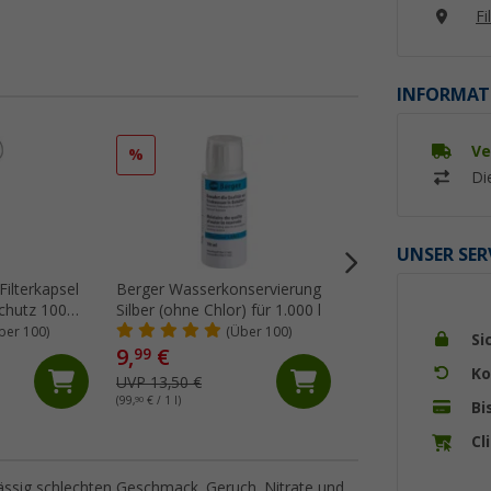
Fi
INFORMAT
Ve
%
Di
UNSER SER
 Filterkapsel
Berger Wasserkonservierung
Awiwa oxi
schutz 100
Silber (ohne Chlor) für 1.000 l
Frischwassertankre
g
ber 100)
(Über 100)
(86)
Si
9,
€
18,
€
99
99
Ko
UVP 13,50 €
UVP 19,95 €
(99,
90
€ / 1 l)
(37,
98
€ / 1 kg)
Bi
Cl
ässig schlechten Geschmack, Geruch, Nitrate und