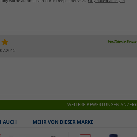
tung wurde automatisiert durch DeepL übersetzt.
Originaltext anzeigen
Verifizierte Bewe
.07.2015
WEITERE BEWERTUNGEN ANZEIG
N AUCH
MEHR VON DIESER MARKE