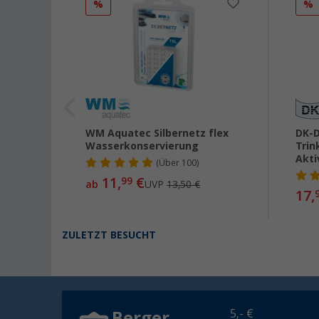
%
%
WM Aquatec Silbernetz flex
DK-
 GEKA
Wasserkonservierung
Trin
Akti
(
Über
100)
11,
€
99
ab
UVP
13,50 €
17,
ZULETZT BESUCHT
5,- €
Berger