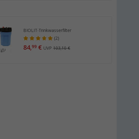
BIOLIT-Trinkwasserfilter
(2)
84,
€
99
UVP
103,10 €