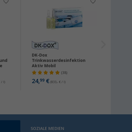
%
DK-Dox
Alb Fi
 und
Trinkwasserdesinfektion
und N
re
Aktiv Mobil
Campi
(38)
24,
€
26
99
ab
 / l)
(833,- € / l)
SOZIALE MEDIEN