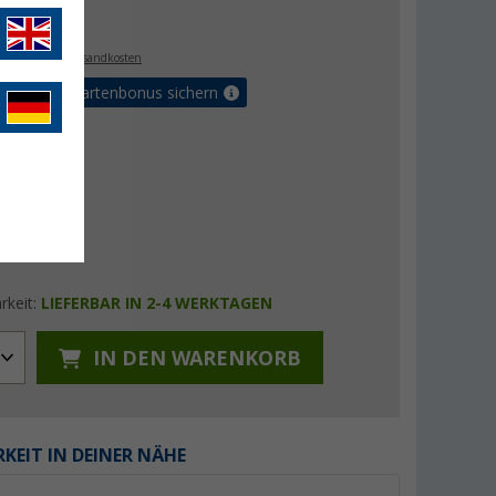
€
9
. MwSt.,
zzgl. Versandkosten
5% Vorteilskartenbonus sichern
rkeit:
LIEFERBAR IN 2-4 WERKTAGEN
IN DEN WARENKORB
KEIT IN DEINER NÄHE