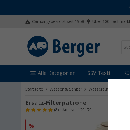
-20% auf Kleidung und Schuhe
Mit dem Aktionscode
20SSV
Campingspezialist seit 1958
Über 100 Fachmärkt
Alle Kategorien
SSV Textil
Kü
Startseite
Wasser & Sanitär
Wasseraufbereitung
Ersatz-Filterpatrone
(8)
Art.-Nr.: 120170
%