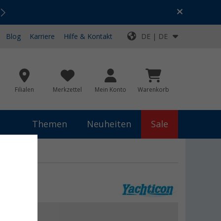
Urlaubs-SALE:
Top-Deals für dein Abenteuer!
Blog
Karriere
Hilfe & Kontakt
DE | DE
Filialen
Merkzettel
Mein Konto
Warenkorb
Themen
Neuheiten
Sale
,99 €