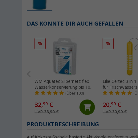
DAS KÖNNTE DIR AUCH GEFALLEN
%
%
WM Aquatec Silbernetz flex
Lilie Certec 3 in 1
Wasserkonservierung bis 100
für Frischwasser
Liter Tankgröße
Liter
(Über 100)
(Ü
32,
€
20,
€
99
99
UVP 38,90 €
UVP 30,99 €
PRODUKTBESCHREIBUNG
Auf Kokosnußschale basierte Aktivkohle entfernt zuverl