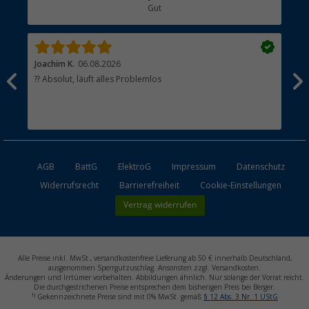
Gut
Händler werden
Joachim K.
06.08.2026
And
l
?? Absolut, läuft alles Problemlos
Sch
he
esen
AGB
BattG
ElektroG
Impressum
Datenschutz
Widerrufsrecht
Barrierefreiheit
Cookie-Einstellungen
Vertrag widerrufen
Alle Preise inkl. MwSt., versandkostenfreie Lieferung ab 50 € innerhalb Deutschland,
ausgenommen Sperrgutzuschlag. Ansonsten zzgl. Versandkosten.
Änderungen und Irrtümer vorbehalten. Abbildungen ähnlich. Nur solange der Vorrat reicht.
Die durchgestrichenen Preise entsprechen dem bisherigen Preis bei Berger.
1)
Gekennzeichnete Preise sind mit 0% MwSt. gemäß
§ 12 Abs. 3 Nr. 1 UStG