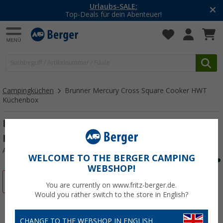
-20% auf Kleidung und Schuhe
Mit dem Aktionscode
20SSV
Campingküchen
Brunner Mercury Cross Square Cooker HWT
Küchenbox
Brunner Mercury Cross Square Cooker
HWT Küchenbox
Art.-Nr.: 733600
WELCOME TO THE BERGER CAMPING
WEBSHOP!
%
You are currently on www.fritz-berger.de.
Would you rather switch to the store in English?
CHANGE TO THE WEBSHOP IN ENGLISH