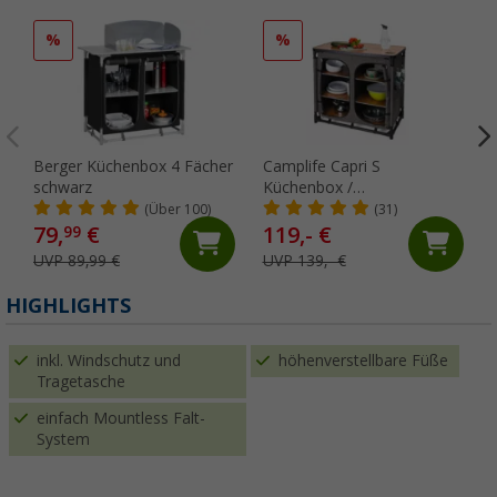
%
%
Berger Küchenbox 4 Fächer
Camplife Capri S
schwarz
Küchenbox /
Campingschrank
(Über 100)
(31)
79,
€
119,- €
99
UVP 89,99 €
UVP 139,- €
HIGHLIGHTS
inkl. Windschutz und
höhenverstellbare Füße
Tragetasche
einfach Mountless Falt-
System