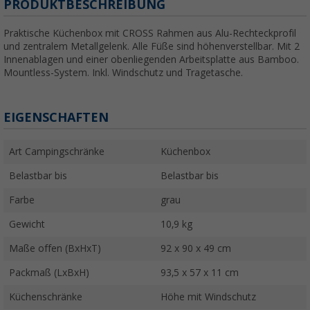
PRODUKTBESCHREIBUNG
Praktische Küchenbox mit CROSS Rahmen aus Alu-Rechteckprofil
und zentralem Metallgelenk. Alle Füße sind höhenverstellbar. Mit 2
Innenablagen und einer obenliegenden Arbeitsplatte aus Bamboo.
Mountless-System. Inkl. Windschutz und Tragetasche.
EIGENSCHAFTEN
Art Campingschränke
Küchenbox
Belastbar bis
Belastbar bis
Farbe
grau
Gewicht
10,9 kg
Maße offen (BxHxT)
92 x 90 x 49 cm
Packmaß (LxBxH)
93,5 x 57 x 11 cm
Küchenschränke
Höhe mit Windschutz