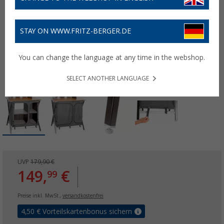
STAY ON WWW.FRITZ-BERGER.DE
You can change the language at any time in the webshop.
SELECT ANOTHER LANGUAGE
UVP
179,90 €
149,
€
99
Preise inkl. MwSt.,
versandkostenfrei
4,50
€ Vorteilskartenbonus sichern