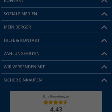
KONTAKT
SOZIALE MEDIEN
Du hast eine Frage?
MEIN BERGER
Filiale finden
HILFE & KONTAKT
Vorteilskarte
Blog
ZAHLUNGSARTEN
FAQ & Kontakt
Produkttester
Versandinformationen
WIR VERSENDEN MIT
Jobs & Karriere
Click & Collect
SICHER EINKAUFEN
Geschenkgutschein
Rücksendung
Berger Bewusst
Eure Bewertungen
Bestellstatus
Über uns
4,43
Hauptkatalog