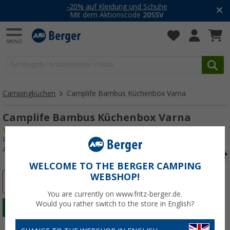
-20% auf Kleidung und Schuhe
Mit dem Aktionscode
20SSV
Campingküchen
Camplife Bambus Küchenbox Varna
Camplife Bambus Küchenbox Varna
(7)
Produkttester:
Sehr gut
Art.-Nr.: 024284
WELCOME TO THE BERGER CAMPING
WEBSHOP!
%
You are currently on www.fritz-berger.de.
Would you rather switch to the store in English?