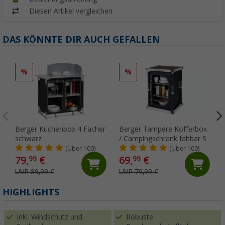
Diesen Artikel vergleichen
DAS KÖNNTE DIR AUCH GEFALLEN
%
%
Berger Küchenbox 4 Fächer
Berger Tampere Kofferbox
schwarz
/ Campingschrank faltbar S
(Über 100)
(Über 100)
79,
€
69,
€
99
99
UVP 89,99 €
UVP 79,99 €
HIGHLIGHTS
Inkl. Windschutz und
Robuste