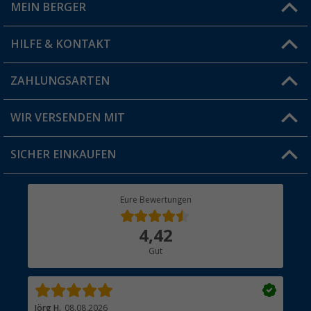
MEIN BERGER
Filiale finden
HILFE & KONTAKT
Vorteilskarte
Blog
ZAHLUNGSARTEN
FAQ & Kontakt
Produkttester
Versandinformationen
WIR VERSENDEN MIT
Jobs & Karriere
Click & Collect
SICHER EINKAUFEN
Geschenkgutschein
Rücksendung
Berger Bewusst
Eure Bewertungen
Bestellstatus
Über uns
4,42
Hauptkatalog
Gut
Händler werden
Jörg H.
08.08.2026
Kla