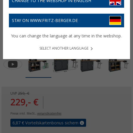
CHANGE TO THE WEBSHOP IN ENGLISH
STAY ON WWW.FRITZ-BERGER.DE
You can change the language at any time in the webshop.
SELECT ANOTHER LANGUAGE
UVP
259,- €
229,- €
Preise inkl. MwSt.,
versandkostenfrei
6,87
€ Vorteilskartenbonus sichern