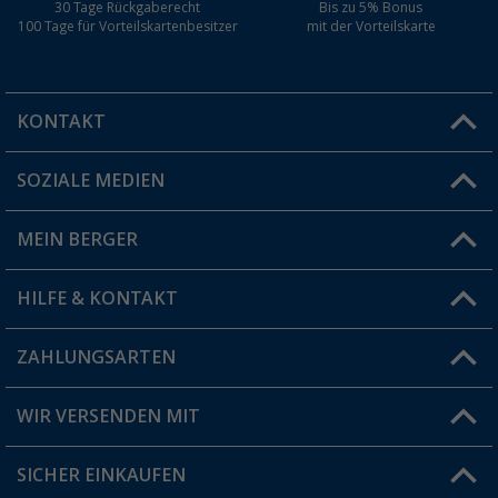
30 Tage Rückgaberecht
Bis zu 5% Bonus
100 Tage für Vorteilskartenbesitzer
mit der Vorteilskarte
KONTAKT
SOZIALE MEDIEN
Du hast eine Frage?
MEIN BERGER
Filiale finden
HILFE & KONTAKT
Vorteilskarte
Blog
ZAHLUNGSARTEN
FAQ & Kontakt
Produkttester
Versandinformationen
WIR VERSENDEN MIT
Jobs & Karriere
Click & Collect
SICHER EINKAUFEN
Geschenkgutschein