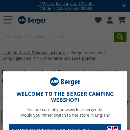
-20% auf Kleidung und Schuhe
Mit dem Aktionscode
20SSV
Lichterketten & Dekobeleuchtung
Berger Junia 4-in-1
Campingleuchte mit Lichterkette und Laserpointer
Berger Junia 4-in-1 Campingleuchte mit
Lichterkette und Laserpointer
(1)
Produkttester:
Sehr gut
WELCOME TO THE BERGER CAMPING
Art.-Nr.: 510969
WEBSHOP!
You are currently on www.fritz-berger.de.
Would you rather switch to the store in English?
%