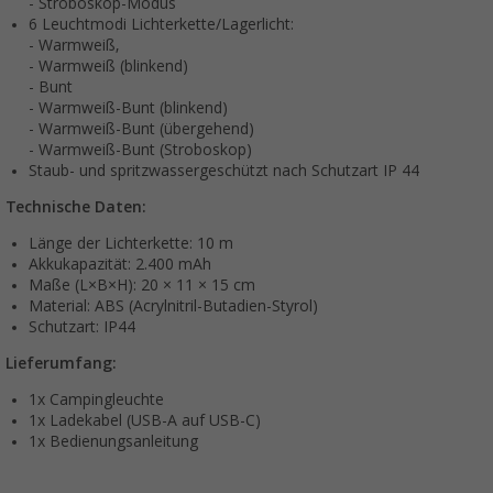
- Stroboskop-Modus
6 Leuchtmodi Lichterkette/Lagerlicht:
- Warmweiß,
- Warmweiß (blinkend)
- Bunt
- Warmweiß-Bunt (blinkend)
- Warmweiß-Bunt (übergehend)
- Warmweiß-Bunt (Stroboskop)
Staub- und spritzwassergeschützt nach Schutzart IP 44
Technische Daten
:
Länge der Lichterkette: 10 m
Akkukapazität: 2.400 mAh
Maße (L×B×H): 20 × 11 × 15 cm
Material: ABS (Acrylnitril-Butadien-Styrol)
Schutzart: IP44
Lieferumfang:
1x Campingleuchte
1x Ladekabel (USB-A auf USB-C)
1x Bedienungsanleitung