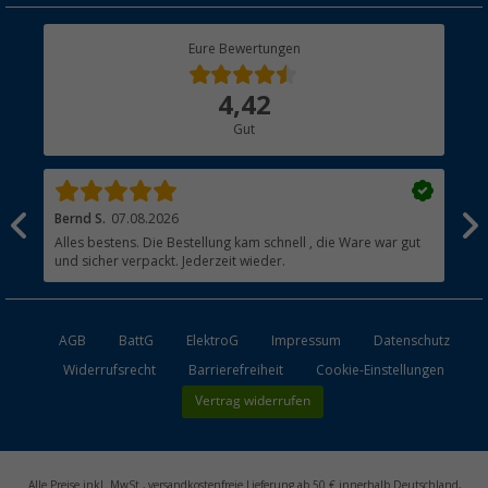
Rücksendung
Berger Bewusst
Eure Bewertungen
Bestellstatus
Über uns
4,42
Hauptkatalog
Gut
Händler werden
Bernd S.
07.08.2026
Rol
nd
Alles bestens. Die Bestellung kam schnell , die Ware war gut
Gen
und sicher verpackt. Jederzeit wieder.
AGB
BattG
ElektroG
Impressum
Datenschutz
Widerrufsrecht
Barrierefreiheit
Cookie-Einstellungen
Vertrag widerrufen
Alle Preise inkl. MwSt., versandkostenfreie Lieferung ab 50 € innerhalb Deutschland,