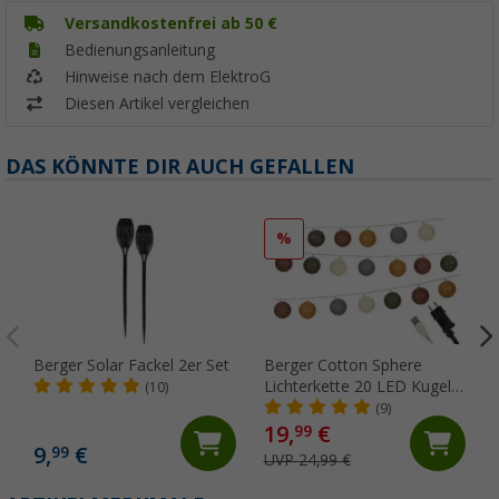
Versandkostenfrei ab 50 €
Bedienungsanleitung
Hinweise nach dem ElektroG
Diesen Artikel vergleichen
DAS KÖNNTE DIR AUCH GEFALLEN
%
Berger Solar Fackel 2er Set
Berger Cotton Sphere
Lichterkette 20 LED Kugeln
(10)
(Länge 2,3 m)
(9)
19,
€
99
9,
€
99
UVP 24,99 €