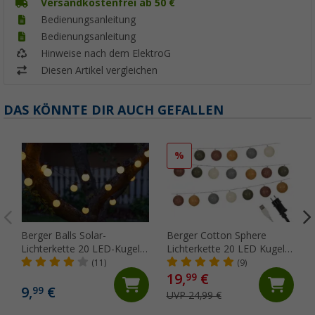
Versandkostenfrei ab 50 €
Bedienungsanleitung
Bedienungsanleitung
Hinweise nach dem ElektroG
Diesen Artikel vergleichen
DAS KÖNNTE DIR AUCH GEFALLEN
%
Berger Balls Solar-
Berger Cotton Sphere
Lichterkette 20 LED-Kugeln
Lichterkette 20 LED Kugeln
(Länge 7 m)
(Länge 2,3 m)
(11)
(9)
19,
€
99
9,
€
99
UVP 24,99 €