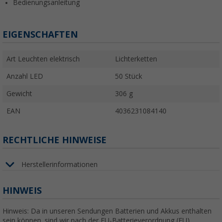
Bedienungsanleitung
EIGENSCHAFTEN
Art Leuchten elektrisch
Lichterketten
Anzahl LED
50 Stück
Gewicht
306 g
EAN
4036231084140
RECHTLICHE HINWEISE
Herstellerinformationen
HINWEIS
Hinweis: Da in unseren Sendungen Batterien und Akkus enthalten
sein können, sind wir nach der EU-Batterieverordnung (EU)