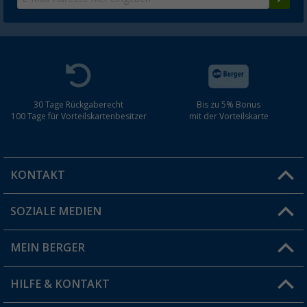
30 Tage Rückgaberecht
Bis zu 5% Bonus
100 Tage für Vorteilskartenbesitzer
mit der Vorteilskarte
KONTAKT
SOZIALE MEDIEN
Du hast eine Frage?
MEIN BERGER
Filiale finden
HILFE & KONTAKT
Vorteilskarte