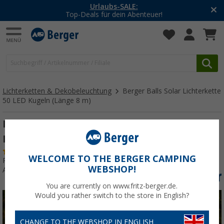
-20% auf Kleidung und Schuhe
Mit dem Aktionscode
20SSV
Lichterketten & Dekobeleuchtung
Berger Balls Solar Lichterkette
50 LED Kugeln (Länge 8 m)
Berger Balls Solar Lichterkette 50 LED
Kugeln (Länge 8 m)
(3)
WELCOME TO THE BERGER CAMPING
Produkttester:
Sehr gut
WEBSHOP!
Art.-Nr.: 476162
You are currently on www.fritz-berger.de.
Would you rather switch to the store in English?
CHANGE TO THE WEBSHOP IN ENGLISH