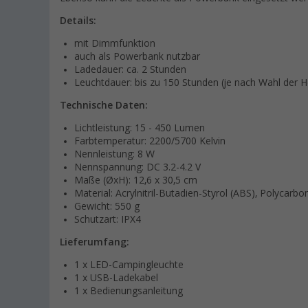
Details:
mit Dimmfunktion
auch als Powerbank nutzbar
Ladedauer: ca. 2 Stunden
Leuchtdauer: bis zu 150 Stunden (je nach Wahl der He
Technische Daten:
Lichtleistung: 15 - 450 Lumen
Farbtemperatur: 2200/5700 Kelvin
Nennleistung: 8 W
Nennspannung: DC 3.2-4.2 V
Maße (ØxH): 12,6 x 30,5 cm
Material: Acrylnitril-Butadien-Styrol (ABS), Polycarbo
Gewicht: 550 g
Schutzart: IPX4
Lieferumfang:
1 x LED-Campingleuchte
1 x USB-Ladekabel
1 x Bedienungsanleitung