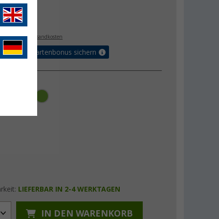
 €
€
9
. MwSt.,
zzgl. Versandkosten
5% Vorteilskartenbonus sichern
rkeit:
LIEFERBAR IN 2-4 WERKTAGEN
IN DEN WARENKORB