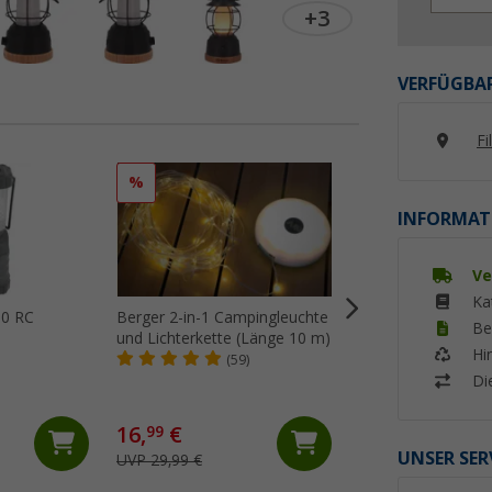
+3
VERFÜGBAR
Fi
%
%
INFORMAT
Ve
Ka
00 RC
Berger 2-in-1 Campingleuchte
Berger Gilmor 3-in
Be
und Lichterkette (Länge 10 m)
Tischleuchte Schw
Hi
(59)
(8)
Di
16,
€
9,
€
99
99
UNSER SER
UVP 29,99 €
UVP 14,99 €