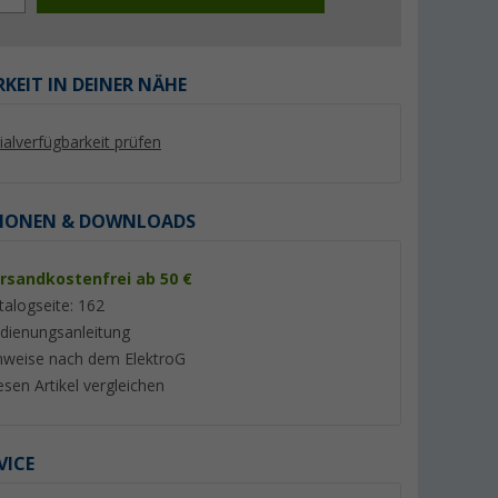
KEIT IN DEINER NÄHE
lialverfügbarkeit prüfen
IONEN & DOWNLOADS
rsandkostenfrei ab 50 €
talogseite: 162
-1 Akku-
Berger Balls Solar-
Dometic
dienungsanleitung
arz
Lichterkette 20 LED-Kugeln
Stromschienenadap
nweise nach dem ElektroG
(Länge 7 m)
USB-Anschluss silb
(11)
(15)
esen Artikel vergleichen
9,
€
29,
€
99
99
VICE