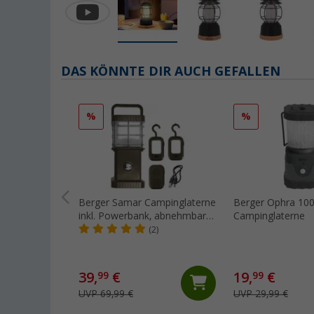
DAS KÖNNTE DIR AUCH GEFALLEN
%
%
Berger Samar Campinglaterne
Berger Ophra 10
inkl. Powerbank, abnehmbarer
Campinglaterne
Seitenleuchten und Bluetooth
(2)
Lautsprecher
39,
€
19,
€
99
99
UVP 69,99 €
UVP 29,99 €