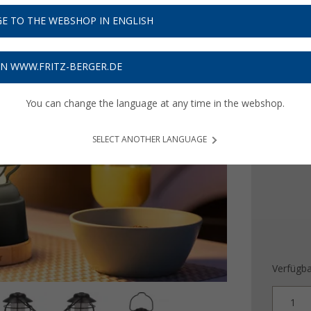
UVP
39,99
24,
E TO THE WEBSHOP IN ENGLISH
9
Preise inkl
ON WWW.FRITZ-BERGER.DE
Bis zu 
You can change the language at any time in the webshop.
Farbe
SELECT ANOTHER LANGUAGE
Verfügba
1