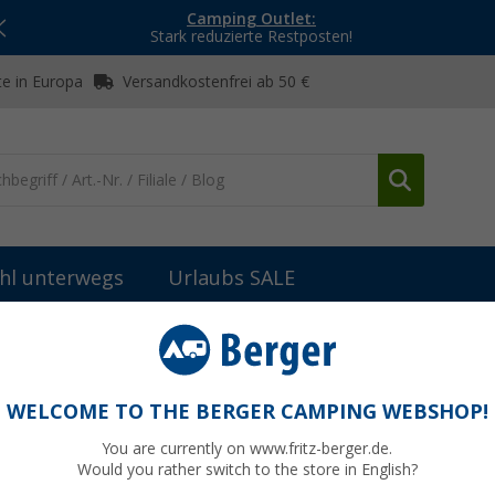
Camping Outlet:
Stark reduzierte Restposten!
e in Europa
Versandkostenfrei ab 50 €
hl unterwegs
Urlaubs SALE
Hängelampen, Camping- & Sturmlaternen
Berger Hopuni Pro LED 
terne mit Powerbank- und Dimmfunktion
WELCOME TO THE BERGER CAMPING WEBSHOP!
You are currently on www.fritz-berger.de.
t.-Nr.: 108381
Would you rather switch to the store in English?