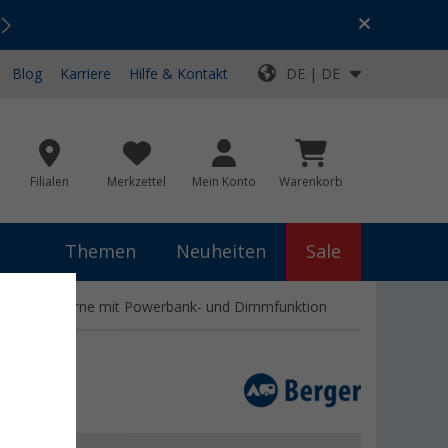
Urlaubs-SALE:
Top-Deals für dein Abenteuer!
Blog
Karriere
Hilfe & Kontakt
DE | DE
Filialen
Merkzettel
Mein Konto
Warenkorb
Themen
Neuheiten
Sale
Campinglaterne mit Powerbank- und Dimmfunktion