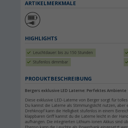
ARTIKELMERKMALE
HIGHLIGHTS
Leuchtdauer: bis zu 150 Stunden
Stufenlos dimmbar
PRODUKTBESCHREIBUNG
Bergers exklusive LED Laterne: Perfektes Ambient
Diese exklusive LED-Laterne von Berger sorgt für toll
Du kannst die Laterne als Stimmungslicht nutzen, aber
Drehknopf kann die Helligkeit stufenlos in einem Berei
klappbaren Griff kannst du die Laterne leicht in der H
aufhängen. Die integrierten Lithium-Ionen Akkus sind ü
Ebenso kann die Leuchte als Powerbank eingesetzt wer