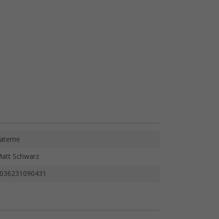
aterne
att Schwarz
036231090431