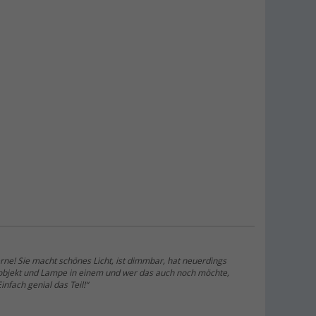
83,
€
99
Berger Avio Air Aufblasbarer Pavillon,
250 x 250 cm
(27)
189,
€
00
UVP
199,- €
Berger Seitenwand-Set für Faltpavillon
(18)
49,
€
99
ab
69,99 €
ne! Sie macht schönes Licht, ist dimmbar, hat neuerdings
koobjekt und Lampe in einem und wer das auch noch möchte,
nfach genial das Teil!“