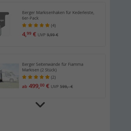
Berger Markisenhaken für Kederleiste,
6er-Pack
(4)
4,
€
99
UVP
9,99 €
Berger Seitenwände für Fiamma
Markisen (2 Stück)
(2)
499,
€
00
ab
UVP
599,- €
Berger Silenza Opalglas Geschirr-Set
16-tlg. für 4 Personen
(6)