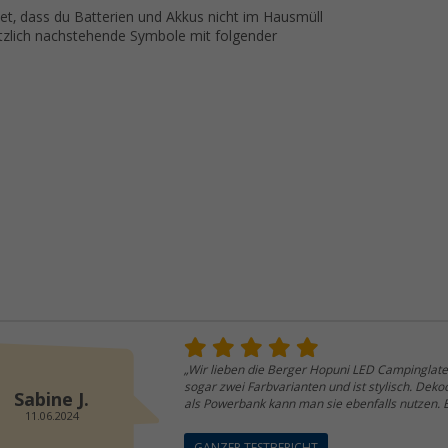
t, dass du Batterien und Akkus nicht im Hausmüll
ätzlich nachstehende Symbole mit folgender
„Wir lieben die Berger Hopuni LED Campinglater
sogar zwei Farbvarianten und ist stylisch. De
Sabine J.
als Powerbank kann man sie ebenfalls nutzen. Ei
11.06.2024