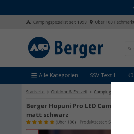
-20% auf Kleidung und Schuhe
Mit dem Aktionscode
20SSV
Campingspezialist seit 1958
Über 100 Fachmärkt
Alle Kategorien
SSV Textil
Kü
Startseite
Outdoor & Freizeit
Campinglampen
Berger Hopuni Pro LED Campingla
matt schwarz
(
Über
100)
Produkttester:
Sehr gut
Ar