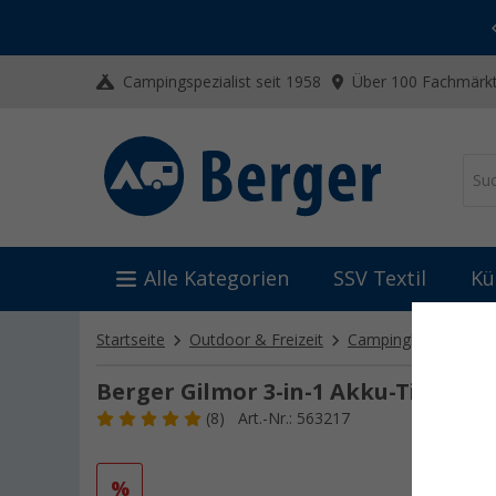
-20% auf Kleidung und Schuhe
Mit dem Aktionscode
20SSV
Campingspezialist seit 1958
Über 100 Fachmärkt
Alle Kategorien
SSV Textil
Kü
Startseite
Outdoor & Freizeit
Campinglampen
T
Berger Gilmor 3-in-1 Akku-Tischleu
(8)
Art.-Nr.: 563217
%