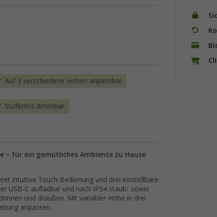
Si
Ko
Bi
Cl
Auf 3 verschiedene Höhen anpassbar
Stufenlos dimmbar
e – für ein gemütliches Ambiente zu Hause
t intuitive Touch-Bedienung und drei einstellbare
er USB-C aufladbar und nach IP54 staub- sowie
 drinnen und draußen. Mit variabler Höhe in drei
mgebung anpassen.