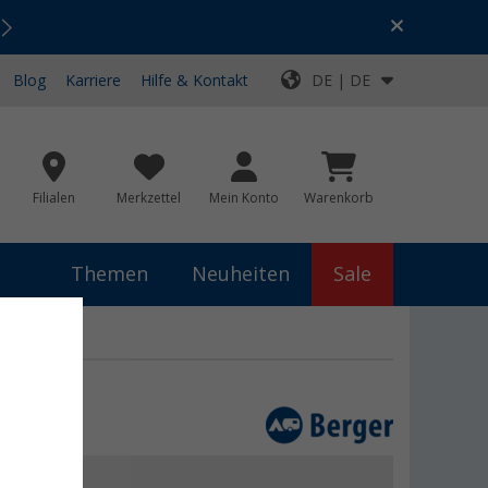
Urlaubs-SALE:
Top-Deals für dein Abenteuer!
Blog
Karriere
Hilfe & Kontakt
DE | DE
Filialen
Merkzettel
Mein Konto
Warenkorb
Themen
Neuheiten
Sale
 €