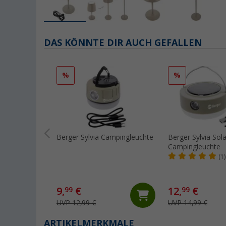
DAS KÖNNTE DIR AUCH GEFALLEN
%
%
Berger Sylvia Campingleuchte
Berger Sylvia Sola
Campingleuchte
(1)
9,
€
12,
€
99
99
UVP 12,99 €
UVP 14,99 €
ARTIKELMERKMALE