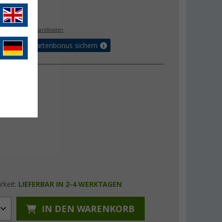
€
. MwSt.,
zzgl. Versandkosten
5% Vorteilskartenbonus sichern
rkeit:
LIEFERBAR IN 2-4 WERKTAGEN
IN DEN WARENKORB