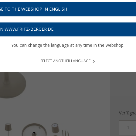
9,
99
E TO THE WEBSHOP IN ENGLISH
Preise inkl
Bis zu 
ON WWW.FRITZ-BERGER.DE
You can change the language at any time in the webshop.
Farbe
SELECT ANOTHER LANGUAGE
Verfügba
1