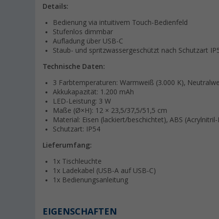
Details:
Bedienung via intuitivem Touch-Bedienfeld
Stufenlos dimmbar
Aufladung über USB-C
Staub- und spritzwassergeschützt nach Schutzart IP
Technische Daten
:
3 Farbtemperaturen: Warmweiß (3.000 K), Neutralweiß
Akkukapazität: 1.200 mAh
LED-Leistung: 3 W
Maße (Ø×H): 12 × 23,5/37,5/51,5 cm
Material: Eisen (lackiert/beschichtet), ABS (Acrylnitri
Schutzart: IP54
Lieferumfang:
1x Tischleuchte
1x Ladekabel (USB-A auf USB-C)
1x Bedienungsanleitung
EIGENSCHAFTEN