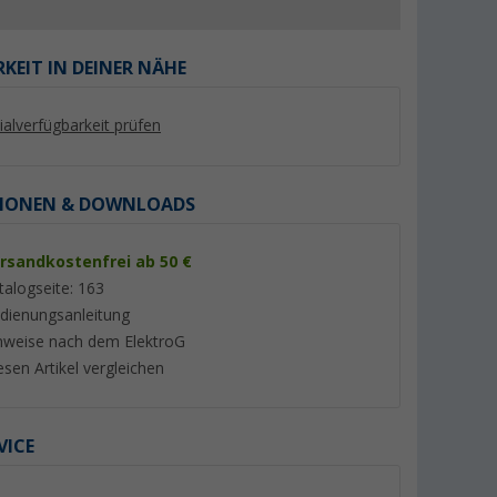
KEIT IN DEINER NÄHE
lialverfügbarkeit prüfen
IONEN & DOWNLOADS
rsandkostenfrei ab 50 €
talogseite: 163
o LED
Berger Balls Solar-
Dometic
dienungsanleitung
t
Lichterkette 20 LED-Kugeln
Stromschienenadap
nweise nach dem ElektroG
(Länge 7 m)
USB-Anschluss silb
er 100)
(11)
(16)
t schwarz
esen Artikel vergleichen
9,
€
29,
€
99
99
VICE