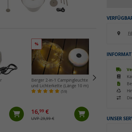
VERFÜGBAR
Fi
%
%
INFORMAT
Ve
Ka
r
Berger 2-in-1 Campingleuchte
Berger Hopuni Pr
Be
und Lichterkette (Länge 10 m)
Campinglaterne mi
Hi
Powerbank- und
(59)
(Üb
Dimmfunktion mat
Di
16,
€
24,
€
99
99
UNSER SER
UVP 29,99 €
UVP 39,99 €