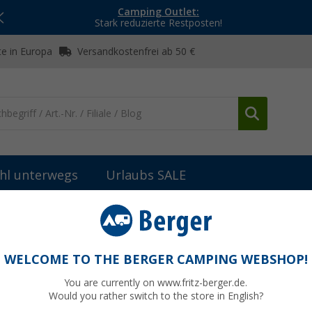
Camping Outlet:
Stark reduzierte Restposten!
e in Europa
Versandkostenfrei ab 50 €
hl unterwegs
Urlaubs SALE
ischleuchten
Berger Gilmor 3-in-1 Akku-Tischleuchte
chte Khaki
WELCOME TO THE BERGER CAMPING WEBSHOP!
You are currently on www.fritz-berger.de.
Would you rather switch to the store in English?
UVP
14,99