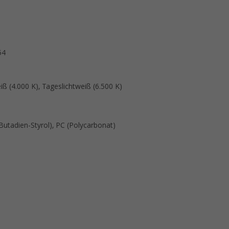
54
 (4.000 K), Tageslichtweiß (6.500 K)
l-Butadien-Styrol), PC (Polycarbonat)