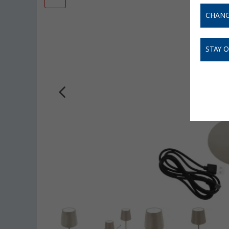
CHANG
STAY 