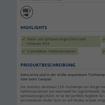
HIGHLIGHTS
Staub- und spritzwassergeschützt nach
Schutzart IP54
3 einstellbare Farbtemperaturen
PRODUKTBESCHREIBUNG
Dekorative und in der Größe anpassbare Tischlamp
oder beim Campen
Die stufenlos dimmbare LED-Tischlampe von Berger biete
Farbtemperaturen von warmweiß bis tageslichtweiß. Üb
spritzwassergeschützt, ist sie der perfekte Begleiter für
verschiedenen Stufen lässt sie sich flexibel an jede U