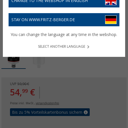
CHANGE TO THE WEBSHOP IN ENGLISH
STAY ON WWW.FRITZ-BERGER.DE
You can change the language at any time in the webshop.
SELECT ANOTHER LANGUAGE
UVP
59,90 €
54,
€
99
Preise inkl. MwSt.,
versandkostenfrei
Bis zu 5% Vorteilskartenbonus sichern