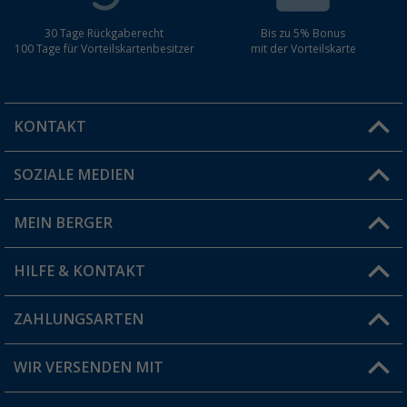
30 Tage Rückgaberecht
Bis zu 5% Bonus
100 Tage für Vorteilskartenbesitzer
mit der Vorteilskarte
KONTAKT
SOZIALE MEDIEN
Du hast eine Frage?
MEIN BERGER
Filiale finden
HILFE & KONTAKT
Vorteilskarte
Blog
ZAHLUNGSARTEN
FAQ & Kontakt
Produkttester
Versandinformationen
WIR VERSENDEN MIT
Jobs & Karriere
Click & Collect