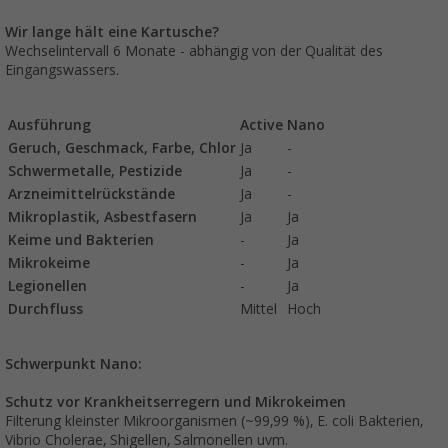
Wir lange hält eine Kartusche?
Wechselintervall 6 Monate - abhängig von der Qualität des
Eingangswassers.
Ausführung
Active
Nano
Geruch, Geschmack, Farbe, Chlor
Ja
-
Schwermetalle, Pestizide
Ja
-
Arzneimittelrückstände
Ja
-
Mikroplastik, Asbestfasern
Ja
Ja
Keime und Bakterien
-
Ja
Mikrokeime
-
Ja
Legionellen
-
Ja
Durchfluss
Mittel
Hoch
Schwerpunkt Nano:
Schutz vor Krankheitserregern und Mikrokeimen
Filterung kleinster Mikroorganismen (~99,99 %), E. coli Bakterien,
Vibrio Cholerae, Shigellen, Salmonellen uvm.