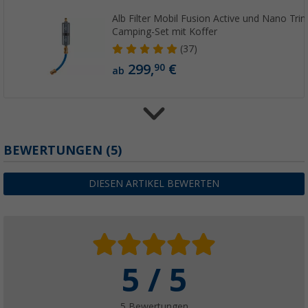
Alb Filter Mobil Fusion Active und Nano Trin
Camping-Set mit Koffer
(37)
299,
€
90
ab
Alb Filter Mobil Nano Trinkwasserfilter mit
BEWERTUNGEN
(5)
(4)
149,
€
00
DIESEN ARTIKEL BEWERTEN
ab
UVP
179,90 €
5 / 5
Alb Filter Protect Vorfiltermodul
(13)
49,
€
90
5 Bewertungen