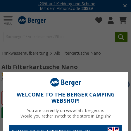
-20% auf Kleidung und Schuhe
Mit dem Aktionscode
20SSV
Trinkwasseraufbereitung
Alb Filterkartusche Nano
Alb Filterkartusche Nano
(5)
Art.-Nr.: 286910
WELCOME TO THE BERGER CAMPING
%
WEBSHOP!
You are currently on www.fritz-berger.de.
Would you rather switch to the store in English?