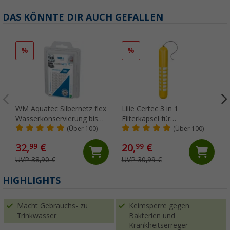
DAS KÖNNTE DIR AUCH GEFALLEN
%
%
WM Aquatec Silbernetz flex
Lilie Certec 3 in 1
Wasserkonservierung bis
Filterkapsel für
100 Liter Tankgröße
Frischwasserschutz 100
(Über 100)
(Über 100)
Liter
32,
€
20,
€
99
99
UVP 38,90 €
UVP 30,99 €
(
HIGHLIGHTS
Macht Gebrauchs- zu
Keimsperre gegen
Trinkwasser
Bakterien und
Krankheitserreger