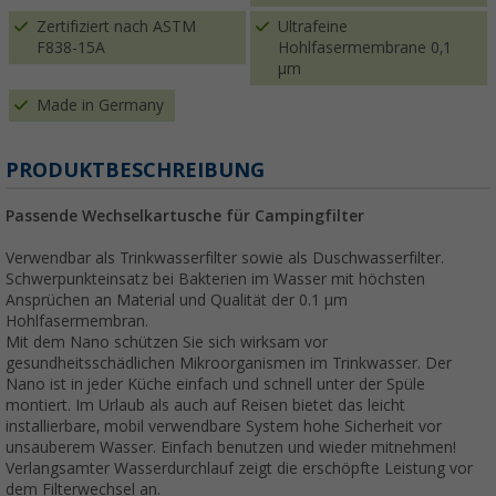
Zertifiziert nach ASTM
Ultrafeine
F838-15A
Hohlfasermembrane 0,1
µm
Made in Germany
PRODUKTBESCHREIBUNG
Passende Wechselkartusche für Campingfilter
Verwendbar als Trinkwasserfilter sowie als Duschwasserfilter.
Schwerpunkteinsatz bei Bakterien im Wasser mit höchsten
Ansprüchen an Material und Qualität der 0.1 µm
Hohlfasermembran.
Mit dem Nano schützen Sie sich wirksam vor
gesundheitsschädlichen Mikroorganismen im Trinkwasser. Der
Nano ist in jeder Küche einfach und schnell unter der Spüle
montiert. Im Urlaub als auch auf Reisen bietet das leicht
installierbare, mobil verwendbare System hohe Sicherheit vor
unsauberem Wasser. Einfach benutzen und wieder mitnehmen!
Verlangsamter Wasserdurchlauf zeigt die erschöpfte Leistung vor
dem Filterwechsel an.