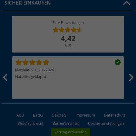
SICHER EINKAUFEN
Geschenkgutschein
Rücksendung
Berger Bewusst
Eure Bewertungen
Bestellstatus
Über uns
4,42
Hauptkatalog
Gut
Händler werden
Matthias S.
08.08.2026
Kat
Hat alles geklappt
Sch
Bez
AGB
BattG
ElektroG
Impressum
Datenschutz
Widerrufsrecht
Barrierefreiheit
Cookie-Einstellungen
Vertrag widerrufen