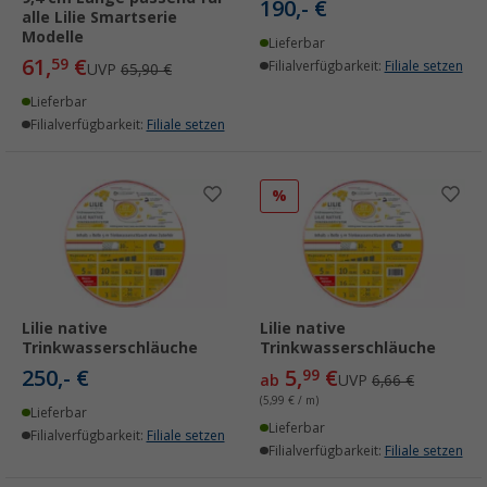
190,- €
alle Lilie Smartserie
Modelle
Lieferbar
61,
€
59
Filialverfügbarkeit:
Filiale setzen
UVP
65,90 €
Lieferbar
Filialverfügbarkeit:
Filiale setzen
%
Lilie native
Lilie native
Trinkwasserschläuche
Trinkwasserschläuche
250,- €
5,
€
99
ab
UVP
6,66 €
(5,99 € / m)
Lieferbar
Lieferbar
Filialverfügbarkeit:
Filiale setzen
Filialverfügbarkeit:
Filiale setzen