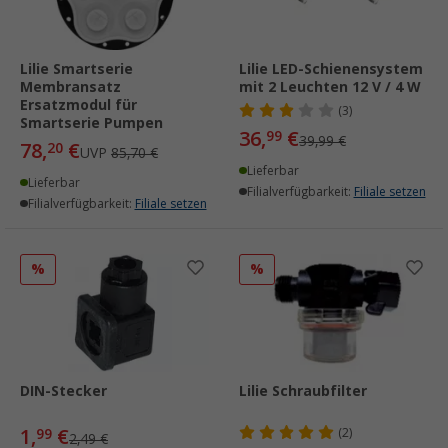
Lilie Smartserie
Lilie LED-Schienensystem
Membransatz
mit 2 Leuchten 12 V / 4 W
Ersatzmodul für
(3)
Smartserie Pumpen
36,
€
99
39,99 €
78,
€
20
UVP
85,70 €
Lieferbar
Lieferbar
Filialverfügbarkeit:
Filiale setzen
Filialverfügbarkeit:
Filiale setzen
%
%
DIN-Stecker
Lilie Schraubfilter
1,
€
99
(2)
2,49 €