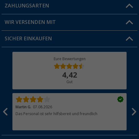
Blog
ZAHLUNGSARTEN
FAQ & Kontakt
Produkttester
Versandinformationen
WIR VERSENDEN MIT
Jobs & Karriere
Click & Collect
SICHER EINKAUFEN
Geschenkgutschein
Rücksendung
Berger Bewusst
Eure Bewertungen
Bestellstatus
Über uns
4,42
Hauptkatalog
Gut
Händler werden
Martin G.
07.08.2026
Jue
Das Personal ist sehr hilfsbereit und freundlich
Per