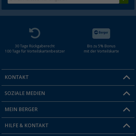
30 Tage Rückgaberecht
Bis zu 5% Bonus
100 Tage für Vorteilskartenbesitzer
mit der Vorteilskarte
KONTAKT
SOZIALE MEDIEN
Du hast eine Frage?
MEIN BERGER
Filiale finden
HILFE & KONTAKT
Vorteilskarte