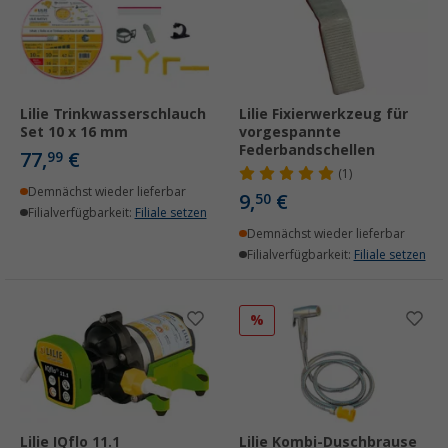
Lilie Trinkwasserschlauch
Lilie Fixierwerkzeug für
Set 10 x 16 mm
vorgespannte
Federbandschellen
77,
€
99
(1)
Demnächst wieder lieferbar
9,
€
50
Filialverfügbarkeit:
Filiale setzen
Demnächst wieder lieferbar
Filialverfügbarkeit:
Filiale setzen
%
Lilie IQflo 11.1
Lilie Kombi-Duschbrause