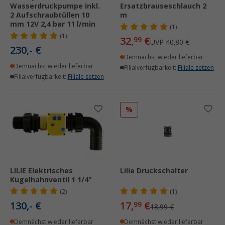
Wasserdruckpumpe inkl.
Ersatzbrauseschlauch 2
2 Aufschraubtüllen 10
m
mm 12V 2,4 bar 11 l/min
(1)
(1)
32,
€
99
UVP
40,80 €
230,- €
Demnächst wieder lieferbar
Demnächst wieder lieferbar
Filialverfügbarkeit:
Filiale setzen
Filialverfügbarkeit:
Filiale setzen
%
LILIE Elektrisches
Lilie Druckschalter
Kugelhahnventil 1 1/4"
(2)
(1)
130,- €
17,
€
99
18,99 €
Demnächst wieder lieferbar
Demnächst wieder lieferbar