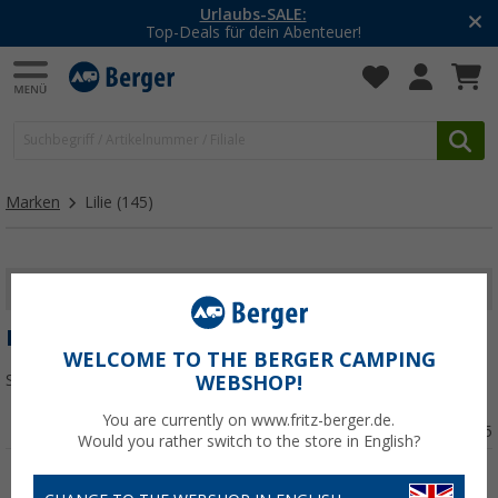
-20% auf Kleidung und Schuhe
Mit dem Aktionscode
20SSV
Marken
Lilie
(145)
FILTER ANZEIGEN
LILIE
WELCOME TO THE BERGER CAMPING
Sortieren:
WEBSHOP!
You are currently on www.fritz-berger.de.
Seite 5 von 5
Would you rather switch to the store in English?
%
%