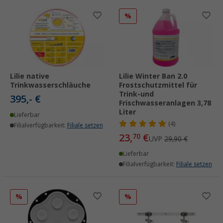
%
Lilie native
Lilie Winter Ban 2.0
Trinkwasserschläuche
Frostschutzmittel für
Trink-und
395,- €
Frischwasseranlagen 3,78
Liter
Lieferbar
(4)
Filialverfügbarkeit:
Filiale setzen
23,
€
70
UVP
29,90 €
Lieferbar
Filialverfügbarkeit:
Filiale setzen
%
%