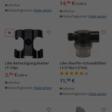
14,
€
99
17,99 €
Lieferbar
Filialverfügbarkeit:
Filiale setzen
Lieferbar
Filialverfügbarkeit:
Filiale setzen
%
Lilie Befestigungshalter
Lilie Shurflo-Schraubfilter
(T-Clip)
(1/2"IGx1/2"AG)
2,
€
99
(2)
4,99 €
11,
€
99
Lieferbar
Filialverfügbarkeit:
Filiale setzen
Lieferbar
Filialverfügbarkeit:
Filiale setzen