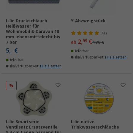
Lilie Druckschlauch
Y-Abzweigstück
Heißwasser für
Wohnmobil & Caravan 19
(41)
mm lebensmittelecht bis
2,
€
99
7 bar
ab
4,86 €
5,- €
Lieferbar
Filialverfügbarkeit:
Filiale setzen
Lieferbar
Filialverfügbarkeit:
Filiale setzen
%
Lilie Smartserie
Lilie native
Ventilsatz Ersatzventile
Trinkwasserschläuche
9,4 cm Länge passend für