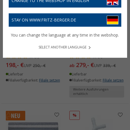
CHANGE TO THE WEBSHOP IN ENGLISH
STAY ON WWW.FRITZ-BERGER.DE
Lilie IQflo –
Lilie Smartserie
You can change the language at any time in the webshop.
Trinkwassersystem
Membranpumpe /
Weissgelb Membran
Frischwasserpumpe 5-
SELECT ANOTHER LANGUAGE
Wasserpumpe
Kammer-Technik
(1)
(1)
198,- €
279,- €
UVP
250,- €
ab
UVP
339,- €
Lieferbar
Lieferbar
Filialverfügbarkeit:
Filiale setzen
Filialverfügbarkeit:
Filiale setzen
Weitere Ausführungen
erhältlich
%