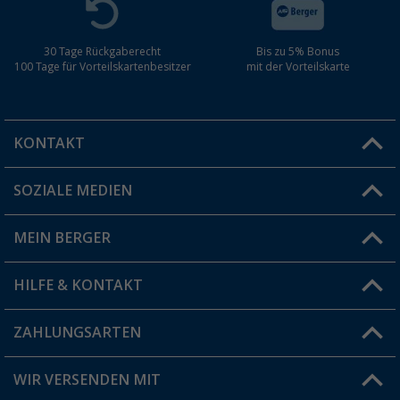
30 Tage Rückgaberecht
Bis zu 5% Bonus
100 Tage für Vorteilskartenbesitzer
mit der Vorteilskarte
KONTAKT
SOZIALE MEDIEN
Du hast eine Frage?
MEIN BERGER
Filiale finden
HILFE & KONTAKT
Vorteilskarte
Blog
ZAHLUNGSARTEN
FAQ & Kontakt
Produkttester
Versandinformationen
WIR VERSENDEN MIT