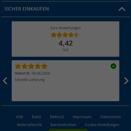
Jobs & Karriere
Click & Collect
SICHER EINKAUFEN
Geschenkgutschein
Rücksendung
Berger Bewusst
Eure Bewertungen
Bestellstatus
Über uns
4,42
Hauptkatalog
Gut
Händler werden
Hubert N.
09.08.2026
Kai 
Schnelle Lieferung
Seh
AGB
BattG
ElektroG
Impressum
Datenschutz
Widerrufsrecht
Barrierefreiheit
Cookie-Einstellungen