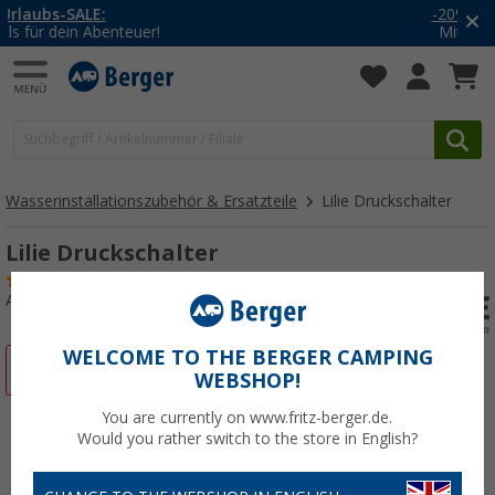
-20% auf Kleidung und Schuhe
Mit dem Aktionscode
20SSV
Wasserinstallationszubehör & Ersatzteile
Lilie Druckschalter
Lilie Druckschalter
(1)
Art.-Nr.: 124113
WELCOME TO THE BERGER CAMPING
%
WEBSHOP!
You are currently on www.fritz-berger.de.
Would you rather switch to the store in English?