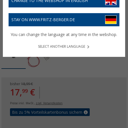
CHANGE TO THE WEBSHOP IN ENGLISH
STAY ON WWW.FRITZ-BERGER.DE
You can change the language at any time in the webshop.
SELECT ANOTHER LANGUAGE
bisher
18,99 €
17,
€
99
Preise inkl. MwSt.,
zzgl. Versandkosten
Bis zu 5% Vorteilskartenbonus sichern