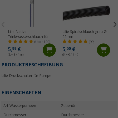
Lilie Native
Lilie Spiralschlauch grau Ø
Trinkwasserschlauch für
25 mm
Kaltwasser 10x15 mm
(Über 100)
(99)
(Meterware)
5,
€
5,
€
99
50
(5,
99
€ / 1 m)
(5,
50
€ / 1 m)
(
PRODUKTBESCHREIBUNG
Lilie Druckschalter für Pumpe
EIGENSCHAFTEN
Art Wasserpumpen
Zubehör
Durchmesser
Durchmesser