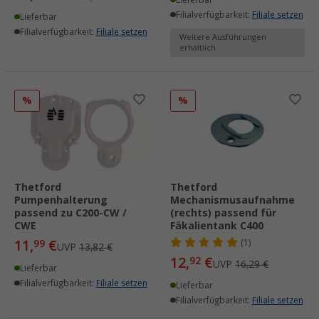
Lieferbar
Filialverfügbarkeit:
Filiale setzen
Lieferbar
Filialverfügbarkeit:
Filiale setzen
Weitere Ausführungen
erhältlich
%
%
Thetford
Thetford
Pumpenhalterung
Mechanismusaufnahme
passend zu C200-CW /
(rechts) passend für
CWE
Fäkalientank C400
11,
€
99
(1)
UVP
13,82 €
12,
€
92
UVP
16,29 €
Lieferbar
Filialverfügbarkeit:
Filiale setzen
Lieferbar
Filialverfügbarkeit:
Filiale setzen