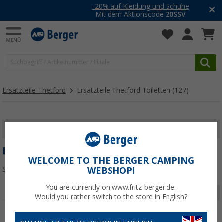
-20% auf Kleidung und Schuhe
Mit dem Aktionscode
20SSV
Ersatzteile Thetford
Ersatzteile Thetford Toiletten
(127)
FILTER ANZEIGEN
ERSATZTEILE THETFORD TOILETTEN
WELCOME TO THE BERGER CAMPING
Sortieren:
WEBSHOP!
You are currently on www.fritz-berger.de.
Seite 2 von 5
Would you rather switch to the store in English?
%
%