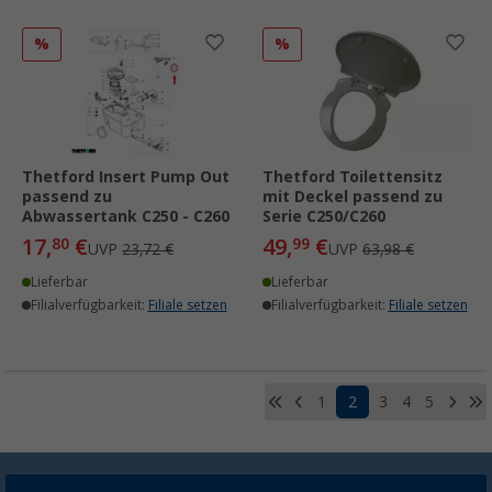
%
%
Thetford Insert Pump Out
Thetford Toilettensitz
passend zu
mit Deckel passend zu
Abwassertank C250 - C260
Serie C250/C260
17,
€
49,
€
80
99
UVP
23,72 €
UVP
63,98 €
Lieferbar
Lieferbar
Filialverfügbarkeit:
Filiale setzen
Filialverfügbarkeit:
Filiale setzen
1
2
3
4
5