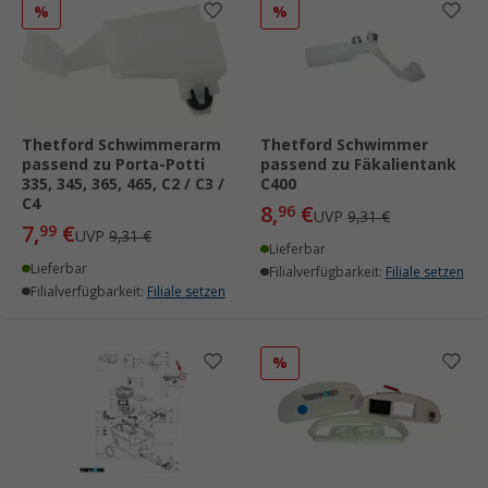
%
%
Thetford Schwimmerarm
Thetford Schwimmer
passend zu Porta-Potti
passend zu Fäkalientank
335, 345, 365, 465, C2 / C3 /
C400
C4
8,
€
96
UVP
9,31 €
7,
€
99
UVP
9,31 €
Lieferbar
Lieferbar
Filialverfügbarkeit:
Filiale setzen
Filialverfügbarkeit:
Filiale setzen
%