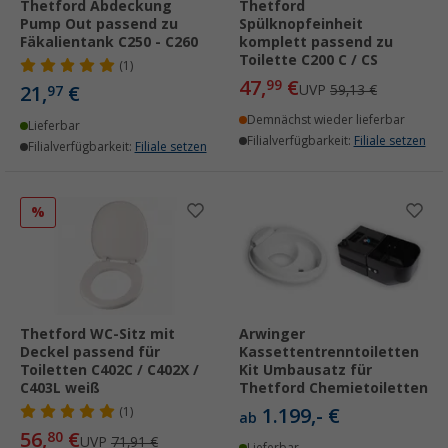
Thetford Abdeckung
Thetford
Pump Out passend zu
Spülknopfeinheit
Fäkalientank C250 - C260
komplett passend zu
Toilette C200 C / CS
(1)
47,
€
99
21,
€
UVP
59,13 €
97
Demnächst wieder lieferbar
Lieferbar
Filialverfügbarkeit:
Filiale setzen
Filialverfügbarkeit:
Filiale setzen
%
Thetford WC-Sitz mit
Arwinger
Deckel passend für
Kassettentrenntoiletten
Toiletten C402C / C402X /
Kit Umbausatz für
C403L weiß
Thetford Chemietoiletten
1.199,- €
(1)
ab
56,
€
80
UVP
71,91 €