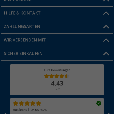
Filiale finden
HILFE & KONTAKT
Vorteilskarte
Blog
ZAHLUNGSARTEN
FAQ & Kontakt
Produkttester
Versandinformationen
WIR VERSENDEN MIT
Jobs & Karriere
Click & Collect
SICHER EINKAUFEN
Geschenkgutschein
Rücksendung
Berger Bewusst
Eure Bewertungen
Bestellstatus
Über uns
4,43
Hauptkatalog
Gut
Händler werden
cuculeanu l.
06.08.2026
Bär