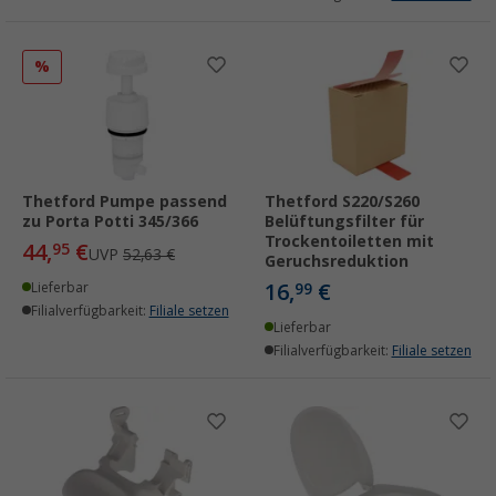
%
Thetford Pumpe passend
Thetford S220/S260
zu Porta Potti 345/366
Belüftungsfilter für
Trockentoiletten mit
44,
€
95
UVP
52,63 €
Geruchsreduktion
16,
€
Lieferbar
99
Filialverfügbarkeit:
Filiale setzen
Lieferbar
Filialverfügbarkeit:
Filiale setzen