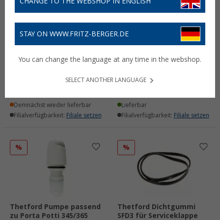
CHANGE TO THE WEBSHOP IN ENGLISH
STAY ON WWW.FRITZ-BERGER.DE
Thetford Handpumpe
Thetford Dichtung für
You can change the language at any time in the webshop.
passend zu Toilette C200
Automatikventil passend
CW/CWE
zu Fäkalientank C2, C3, C5
SELECT ANOTHER LANGUAGE
43,
€
6,
€
99
54
UVP
48,93 €
UVP
7,91 €
Demnächst wieder lieferbar
Lieferbar
Filialverfügbarkeit:
Filiale setzen
Filialverfügbarkeit:
Filiale setzen
%
%
Thetford Pumpe passend
Thetford Dichtgummi
zu Porta Potti 345/365
SFD3 für Serviceklappe