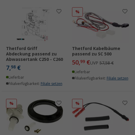
%
Thetford Griff
Thetford Kabelbäume
Abdeckung passend zu
passend zu SC 500
Abwassertank C250 - C260
50,
€
99
UVP
57,58 €
7,
€
98
Lieferbar
Lieferbar
Filialverfügbarkeit:
Filiale setzen
Filialverfügbarkeit:
Filiale setzen
%
%