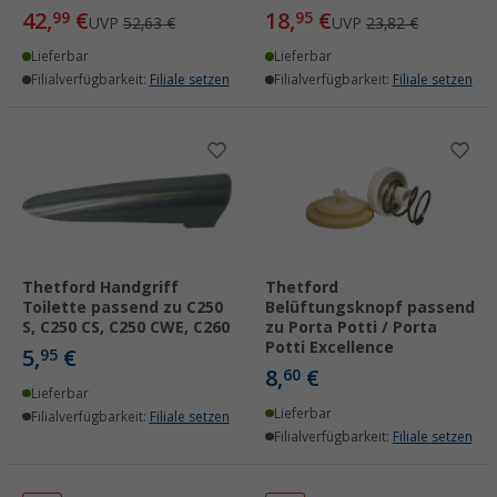
42,
€
18,
€
99
95
UVP
52,63 €
UVP
23,82 €
Lieferbar
Lieferbar
Filialverfügbarkeit:
Filiale setzen
Filialverfügbarkeit:
Filiale setzen
Thetford Handgriff
Thetford
Toilette passend zu C250
Belüftungsknopf passend
S, C250 CS, C250 CWE, C260
zu Porta Potti / Porta
Potti Excellence
5,
€
95
8,
€
60
Lieferbar
Lieferbar
Filialverfügbarkeit:
Filiale setzen
Filialverfügbarkeit:
Filiale setzen