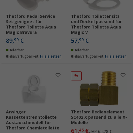
Thetford Pedal Service
Thetford Toilettensitz
Set geeignet für
und Deckel passend für
Thetford Toilette Aqua
Thetford Toilette Aqua
Magic Bravura
Magic V
89,
€
57,
€
99
99
Lieferbar
Lieferbar
Filialverfügbarkeit:
Filiale setzen
Filialverfügbarkeit:
Filiale setzen
%
Arwinger
Thetford Bedienelement
Kassettentrenntoilette
SC402 X passend zu alle X-
Austauschmodell für
Modelle
Thetford Chemietoilette
61,
€
46
UVP
65,28 €