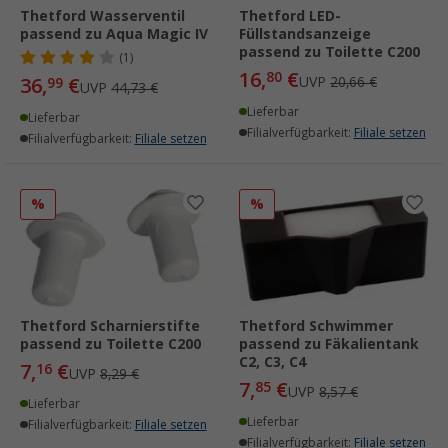
Thetford Wasserventil
Thetford LED-
passend zu Aqua Magic IV
Füllstandsanzeige
passend zu Toilette C200
(1)
16,
€
80
36,
€
UVP
20,66 €
99
UVP
44,73 €
Lieferbar
Lieferbar
Filialverfügbarkeit:
Filiale setzen
Filialverfügbarkeit:
Filiale setzen
%
%
Thetford Scharnierstifte
Thetford Schwimmer
passend zu Toilette C200
passend zu Fäkalientank
C2, C3, C4
7,
€
16
UVP
8,29 €
7,
€
85
UVP
8,57 €
Lieferbar
Lieferbar
Filialverfügbarkeit:
Filiale setzen
Filialverfügbarkeit:
Filiale setzen