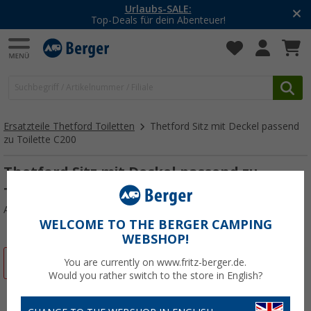
Urlaubs-SALE:
Top-Deals für dein Abenteuer!
Ersatzteile Thetford Toiletten
Thetford Sitz mit Deckel passend
zu Toilette C200
Thetford Sitz mit Deckel passend zu
Toilette C200
Art.-Nr.: 183103
WELCOME TO THE BERGER CAMPING
WEBSHOP!
%
You are currently on www.fritz-berger.de.
Would you rather switch to the store in English?