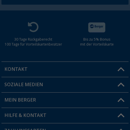
30 Tage Rückgaberecht
Bis zu 5% Bonus
100 Tage für Vorteilskartenbesitzer
mit der Vorteilskarte
KONTAKT
SOZIALE MEDIEN
Du hast eine Frage?
MEIN BERGER
Filiale finden
HILFE & KONTAKT
Vorteilskarte
Blog