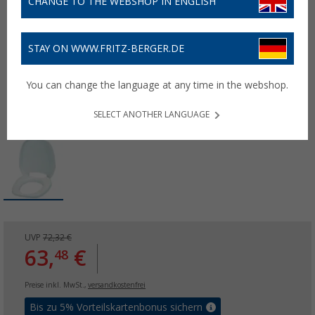
CHANGE TO THE WEBSHOP IN ENGLISH
STAY ON WWW.FRITZ-BERGER.DE
You can change the language at any time in the webshop.
SELECT ANOTHER LANGUAGE
UVP
72,32 €
63,
€
48
Preise inkl. MwSt.,
versandkostenfrei
Bis zu 5% Vorteilskartenbonus sichern