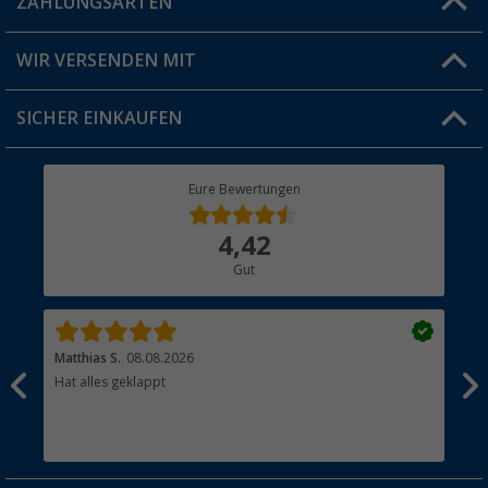
ZAHLUNGSARTEN
FAQ & Kontakt
Produkttester
Versandinformationen
WIR VERSENDEN MIT
Jobs & Karriere
Click & Collect
SICHER EINKAUFEN
Geschenkgutschein
Rücksendung
Berger Bewusst
Eure Bewertungen
Bestellstatus
Über uns
4,42
Hauptkatalog
Gut
Händler werden
Matthias S.
08.08.2026
Kat
Hat alles geklappt
Sch
Bez